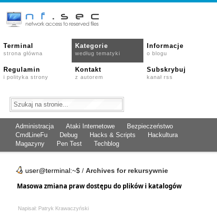
Terminal
Kategorie
Informacje
strona główna
według tematyki
o blogu
Regulamin
Kontakt
Subskrybuj
i polityka strony
z autorem
kanał rss
Administracja
Ataki Internetowe
Bezpieczeństwo
CmdLineFu
Debug
Hacks & Scripts
Hackultura
Magazyny
Pen Test
Techblog
user@terminal:~$
/
Archives for rekursywnie
Masowa zmiana praw dostępu do plików i katalogów
Napisał: Patryk Krawaczyński