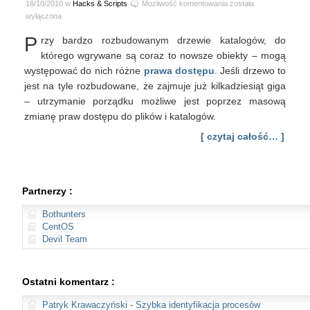
Masowa
18/10/2010 w
Hacks & Scripts
Możliwość komentowania
została
zmiana
wyłączona
praw
P
rzy bardzo rozbudowanym drzewie katalogów, do
dostępu
do
którego wgrywane są coraz to nowsze obiekty – mogą
plików
występować do nich różne
prawa dostępu
. Jeśli drzewo to
i
jest na tyle rozbudowane, że zajmuje już kilkadziesiąt giga
katalogów
– utrzymanie porządku możliwe jest poprzez masową
zmianę praw dostępu do plików i katalogów.
[ czytaj całość… ]
Partnerzy :
Bothunters
CentOS
Devil Team
Ostatni komentarz :
Patryk Krawaczyński
-
Szybka identyfikacja procesów