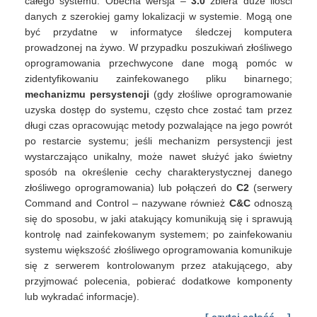
całego systemu. Obecna wersja –
3.0
zbiera duże ilości
danych z szerokiej gamy lokalizacji w systemie. Mogą one
być przydatne w informatyce śledczej komputera
prowadzonej na żywo. W przypadku poszukiwań złośliwego
oprogramowania przechwycone dane mogą pomóc w
zidentyfikowaniu zainfekowanego pliku binarnego;
mechanizmu persystencji
(gdy złośliwe oprogramowanie
uzyska dostęp do systemu, często chce zostać tam przez
długi czas opracowując metody pozwalające na jego powrót
po restarcie systemu; jeśli mechanizm persystencji jest
wystarczająco unikalny, może nawet służyć jako świetny
sposób na określenie cechy charakterystycznej danego
złośliwego oprogramowania) lub połączeń do
C2
(serwery
Command and Control – nazywane również
C&C
odnoszą
się do sposobu, w jaki atakujący komunikują się i sprawują
kontrolę nad zainfekowanym systemem; po zainfekowaniu
systemu większość złośliwego oprogramowania komunikuje
się z serwerem kontrolowanym przez atakującego, aby
przyjmować polecenia, pobierać dodatkowe komponenty
lub wykradać informacje).