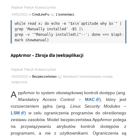
Napisał: Patryk Krawaczyński
14/01/2021 w
CmdLineFu
1 komentarz.
while read x; do echo -e "$x\n`aptitude why $x`" | 
grep 'Manually installed' -B1 |\

grep -v '^Manually installed\|^--'; done <<< $(apt-
AppArmor – Zbroja dla (web)aplikacji
Napisał: Patryk Krawaczyński
AppArmor
10/04/2020 w
Bezpieczeństwo
Możliwość komentowania
została
–
wyłączona
Zbroja
A
ppArmor to system obowiązkowej kontroli dostępu (ang.
dla
(web)aplikacji
Mandatory Access Control
–
MAC
), który jest
rozszerzeniem jądra (ang.
Linux Security Modules
–
LSM
) w celu ograniczenia programów do określonego
zestawu zasobów. Model bezpieczeństwa AppArmor polega
na przywiązywaniu atrybutów kontroli dostępów z
programami, a nie z użytkownikami. Ograniczenia są