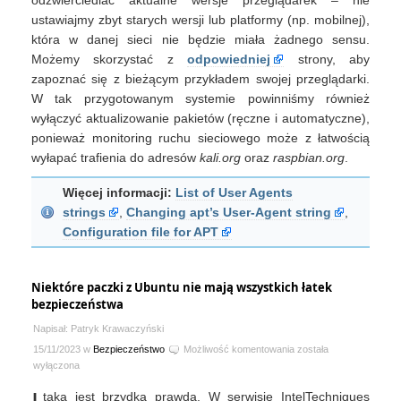
odzwierciedlać aktualne wersje przeglądarek – nie
ustawiajmy zbyt starych wersji lub platformy (np. mobilnej),
która w danej sieci nie będzie miała żadnego sensu.
Możemy skorzystać z
odpowiedniej
strony, aby
zapoznać się z bieżącym przykładem swojej przeglądarki.
W tak przygotowanym systemie powinniśmy również
wyłączyć aktualizowanie pakietów (ręczne i automatyczne),
ponieważ monitoring ruchu sieciowego może z łatwością
wyłapać trafienia do adresów
kali.org
oraz
raspbian.org
.
Więcej informacji:
List of User Agents
strings
,
Changing apt’s User-Agent string
,
Configuration file for APT
Niektóre paczki z Ubuntu nie mają wszystkich łatek
bezpieczeństwa
Napisał: Patryk Krawaczyński
Niektóre
15/11/2023 w
Bezpieczeństwo
Możliwość komentowania
została
paczki
wyłączona
z
taka jest brzydka prawda. W serwisie IntelTechniques
Ubuntu