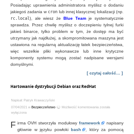
Posiadając uprawnienia administratora myślisz o dodaniu
jakiegoś zadania w
cron
lub innej klasycznej lokalizacji (np.
rc.local
), ale wiesz że
Blue Team
je systematycznie
sprawdza. Przez chwilę myślisz o doczepieniu tylnej furki
jakieś binarce, tylko problem w tym, że dostęp ma być
utrzymany jak najdłużej, a skompromitowana maszyna jest
ustawiona na regularną aktualizację łatek bezpieczeństwa,
więc wszelkie pliki wykonawcze lub inne krytyczne
komponenty systemu mogą zostać nadpisane wersjami
domyślnymi.
[ czytaj całość… ]
Hartowanie dystrybucji Debian oraz RedHat
Napisał: Patryk Krawaczyński
Hartowanie
07/04/2021 w
Bezpieczeństwo
Możliwość komentowania
została
dystrybucji
wyłączona
Debian
F
irma OVH stworzyła modułowy
framework
napisany
oraz
RedHat
głównie w języku powłoki
bash
, który za pomocą