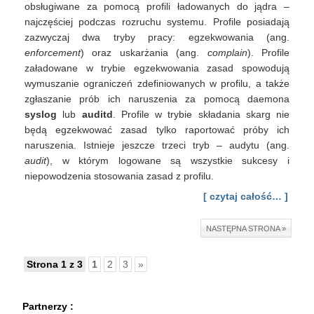
obsługiwane za pomocą profili ładowanych do jądra –
najczęściej podczas rozruchu systemu. Profile posiadają
zazwyczaj dwa tryby pracy: egzekwowania (ang.
enforcement
) oraz uskarżania (ang.
complain
). Profile
załadowane w trybie egzekwowania zasad spowodują
wymuszanie ograniczeń zdefiniowanych w profilu, a także
zgłaszanie prób ich naruszenia za pomocą daemona
syslog
lub
auditd
. Profile w trybie składania skarg nie
będą egzekwować zasad tylko raportować próby ich
naruszenia. Istnieje jeszcze trzeci tryb – audytu (ang.
audit
), w którym logowane są wszystkie sukcesy i
niepowodzenia stosowania zasad z profilu.
[ czytaj całość… ]
NASTĘPNA STRONA »
Strona 1 z 3
1
2
3
»
Partnerzy :