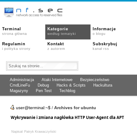
Terminal
Kategorie
Informacje
strona główna
według tematyki
o blogu
Regulamin
Kontakt
Subskrybuj
i polityka strony
z autorem
kanał rss
Administracja
Ataki Internetowe
Bezpieczeństwo
CmdLineFu
Debug
Hacks & Scripts
Hackultura
Magazyny
Pen Test
Techblog
user@terminal:~$
/
Archives for ubuntu
Wykrywanie i zmiana nagłówka HTTP User-Agent dla APT
Napisał: Patryk Krawaczyński