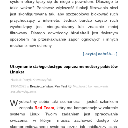
system ofiary łączy się do niego z powrotem. Dlaczego to
takie ważne? Ponieważ większość funkcji filtrowania sieci
jest skonfigurowana tak, aby szczegółowo blokować ruch
przychodzący z internetu. Jednak bardzo często ruch
wychodzący jest nieograniczony lub znacznie mniej
filtrowany. Dlatego odwrócony
bindshell
jest świetnym
sposobem na przeskakiwanie zapór ogniowych i innych
mechanizmów ochrony.
[ czytaj całość… ]
Utrzymanie stałego dostępu poprzez menedżery pakietów
Linuksa
Napisał: Patryk Krawaczyński
Utrzymanie
13/04/2021 w
Bezpieczeństwo
,
Pen Test
Możliwość komentowania
stałego
została wyłączona
dostępu
W
yobraźmy sobie taki scenariusz – jesteś członkiem
poprzez
menedżery
zespołu
Red Team
, który ma kompetencje w zakresie
pakietów
systemu Linux. Twoim zadaniem jest opracowanie
Linuksa
ćwiczenia, w którym musisz zachować dostęp do
skompromitowanego systemu przez jak najdłuższy czas.