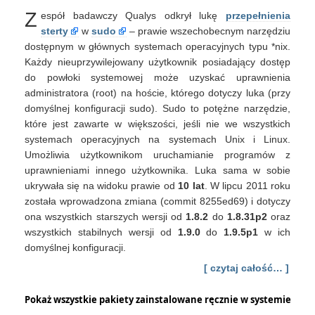
3156:
Z
espół badawczy Qualys odkrył lukę
przepełnienia
Przepełnienie
bufora
sterty
w
sudo
– prawie wszechobecnym narzędziu
sterty
dostępnym w głównych systemach operacyjnych typu *nix.
w
Każdy nieuprzywilejowany użytkownik posiadający dostęp
sudo
do powłoki systemowej może uzyskać uprawnienia
administratora (root) na hoście, którego dotyczy luka (przy
domyślnej konfiguracji sudo). Sudo to potężne narzędzie,
które jest zawarte w większości, jeśli nie we wszystkich
systemach operacyjnych na systemach Unix i Linux.
Umożliwia użytkownikom uruchamianie programów z
uprawnieniami innego użytkownika. Luka sama w sobie
ukrywała się na widoku prawie od
10 lat
. W lipcu 2011 roku
została wprowadzona zmiana (commit 8255ed69) i dotyczy
ona wszystkich starszych wersji od
1.8.2
do
1.8.31p2
oraz
wszystkich stabilnych wersji od
1.9.0
do
1.9.5p1
w ich
domyślnej konfiguracji.
[ czytaj całość… ]
Pokaż wszystkie pakiety zainstalowane ręcznie w systemie