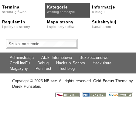
Terminal
Kategorie
Informacje
strona główna
według tematyki
o blogu
Regulamin
Mapa strony
Subskrybuj
i polityka strony
i spis artykułów
kanał atom
Administracja
Ataki Internetowe
Bezpieczeństwo
CmdLineFu
Debug
Hacks & Scripts
Hackultura
Magazyny
Pen Test
Techblog
Copyright © 2026
NF
·
sec
. All rights reserved.
Grid Focus
Theme by
Derek Punsalan.