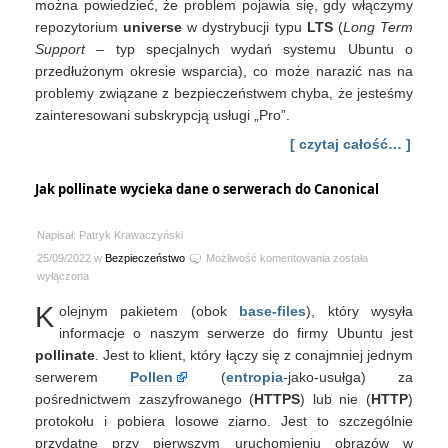
można powiedzieć, że problem pojawia się, gdy włączymy
repozytorium
universe
w dystrybucji typu
LTS
(
Long Term
Support
– typ specjalnych wydań systemu Ubuntu o
przedłużonym okresie wsparcia), co może narazić nas na
problemy związane z bezpieczeństwem chyba, że jesteśmy
zainteresowani subskrypcją usługi „Pro”.
[ czytaj całość… ]
Jak pollinate wycieka dane o serwerach do Canonical
Napisał: Patryk Krawaczyński
Jak
25/09/2022 w
Bezpieczeństwo
Możliwość komentowania
została
pollinate
wyłączona
wycieka
K
olejnym pakietem (obok
base-files
), który wysyła
dane
o
informacje o naszym serwerze do firmy Ubuntu jest
serwerach
pollinate
. Jest to klient, który łączy się z conajmniej jednym
do
serwerem
Pollen
(
entropia
-jako-usułga) za
Canonical
pośrednictwem zaszyfrowanego (
HTTPS
) lub nie (
HTTP
)
protokołu i pobiera losowe ziarno. Jest to szczególnie
przydatne przy pierwszym uruchomieniu obrazów w