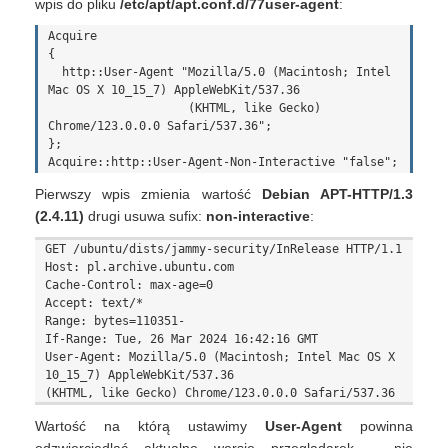
wpis do pliku
/etc/apt/apt.conf.d/77user-agent
:
Acquire

{

  http::User-Agent "Mozilla/5.0 (Macintosh; Intel 
Mac OS X 10_15_7) AppleWebKit/537.36

                    (KHTML, like Gecko) 
Chrome/123.0.0.0 Safari/537.36";

};

Pierwszy wpis zmienia wartość
Debian APT-HTTP/1.3
(2.4.11)
drugi usuwa sufix:
non-interactive
:
GET /ubuntu/dists/jammy-security/InRelease HTTP/1.1

Host: pl.archive.ubuntu.com

Cache-Control: max-age=0

Accept: text/*

Range: bytes=110351-

If-Range: Tue, 26 Mar 2024 16:42:16 GMT

User-Agent: Mozilla/5.0 (Macintosh; Intel Mac OS X 
10_15_7) AppleWebKit/537.36 

Wartość na którą ustawimy
User-Agent
powinna