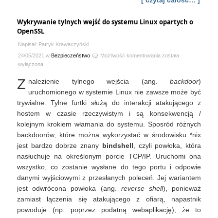
[ czytaj całość… ]
Wykrywanie tylnych wejść do systemu Linux opartych o
OpenSSL
Napisał: Patryk Krawaczyński
Wykrywanie
24/05/2021 w
Bezpieczeństwo
Możliwość komentowania
została
tylnych
wyłączona
wejść
Z
nalezienie tylnego wejścia (ang.
backdoor
)
do
systemu
uruchomionego w systemie Linux nie zawsze może być
Linux
trywialne. Tylne furtki służą do interakcji atakującego z
opartych
hostem w czasie rzeczywistym i są konsekwencją /
o
kolejnym krokiem włamania do systemu. Sposród różnych
OpenSSL
backdoorów, które można wykorzystać w środowisku *nix
jest bardzo dobrze znany
bindshell
, czyli powłoka, która
nasłuchuje na określonym porcie TCP/IP. Uruchomi ona
wszystko, co zostanie wysłane do tego portu i odpowie
danymi wyjściowymi z przesłanych poleceń. Jej wariantem
jest odwrócona powłoka (ang.
reverse shell
), ponieważ
zamiast łączenia się atakującego z ofiarą, napastnik
powoduje (np. poprzez podatną webaplikację), że to