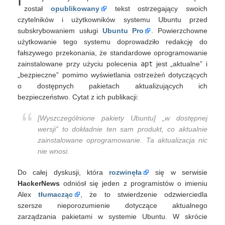
I
nie
został
opublikowany
tekst ostrzegający swoich
mają
czytelników i użytkowników systemu Ubuntu przed
wszystkich
subskrybowaniem usługi
Ubuntu Pro
. Powierzchowne
łatek
użytkowanie tego systemu doprowadziło redakcję do
bezpieczeństwa
fałszywego przekonania, że standardowe oprogramowanie
zainstalowane przy użyciu polecenia
apt
jest „aktualne” i
„bezpieczne” pomimo wyświetlania ostrzeżeń dotyczących
o dostępnych pakietach aktualizujących ich
bezpieczeństwo. Cytat z ich publikacji:
[Wyszczególnione pakiety Ubuntu] „w dostępnej
wersji” to dokładnie ten sam produkt, co aktualnie
zainstalowane oprogramowanie. Ta aktualizacja nic
nie wnosi.
Do całej dyskusji, która
rozwinęła
się w serwisie
HackerNews
odniósł się jeden z programistów o imieniu
Alex
tłumacząc
, że to stwierdzenie odzwierciedla
szersze nieporozumienie dotyczące aktualnego
zarządzania pakietami w systemie Ubuntu. W skrócie