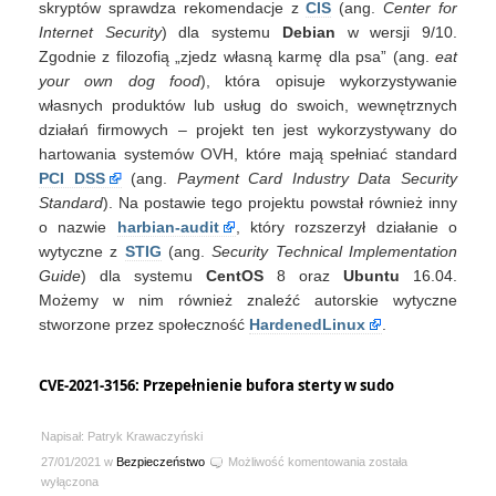
skryptów sprawdza rekomendacje z
CIS
(ang.
Center for
Internet Security
) dla systemu
Debian
w wersji 9/10.
Zgodnie z filozofią „zjedz własną karmę dla psa” (ang.
eat
your own dog food
), która opisuje wykorzystywanie
własnych produktów lub usług do swoich, wewnętrznych
działań firmowych – projekt ten jest wykorzystywany do
hartowania systemów OVH, które mają spełniać standard
PCI DSS
(ang.
Payment Card Industry Data Security
Standard
). Na postawie tego projektu powstał również inny
o nazwie
harbian-audit
, który rozszerzył działanie o
wytyczne z
STIG
(ang.
Security Technical Implementation
Guide
) dla systemu
CentOS
8 oraz
Ubuntu
16.04.
Możemy w nim również znaleźć autorskie wytyczne
stworzone przez społeczność
HardenedLinux
.
CVE-2021-3156: Przepełnienie bufora sterty w sudo
Napisał: Patryk Krawaczyński
CVE-
27/01/2021 w
Bezpieczeństwo
Możliwość komentowania
została
2021-
wyłączona