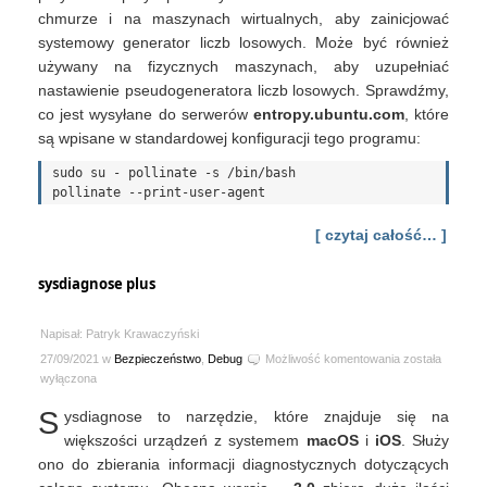
chmurze i na maszynach wirtualnych, aby zainicjować
systemowy generator liczb losowych. Może być również
używany na fizycznych maszynach, aby uzupełniać
nastawienie pseudogeneratora liczb losowych. Sprawdźmy,
co jest wysyłane do serwerów
entropy.ubuntu.com
, które
są wpisane w standardowej konfiguracji tego programu:
sudo su - pollinate -s /bin/bash

[ czytaj całość… ]
sysdiagnose plus
Napisał: Patryk Krawaczyński
sysdiagnose
27/09/2021 w
Bezpieczeństwo
,
Debug
Możliwość komentowania
została
plus
wyłączona
S
ysdiagnose to narzędzie, które znajduje się na
większości urządzeń z systemem
macOS
i
iOS
. Służy
ono do zbierania informacji diagnostycznych dotyczących