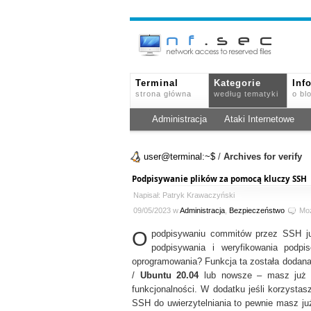
Terminal
Kategorie
Inf
strona główna
według tematyki
o bl
Administracja
Ataki Internetowe
user@terminal:~$
/
Archives for verify
Podpisywanie plików za pomocą kluczy SSH
Napisał: Patryk Krawaczyński
09/05/2023 w
Administracja
,
Bezpieczeństwo
Mo
O
podpisywaniu commitów przez SSH 
podpisywania i weryfikowania podp
oprogramowania? Funkcja ta została dodan
/
Ubuntu 20.04
lub nowsze – masz już z
funkcjonalności. W dodatku jeśli korzysta
SSH do uwierzytelniania to pewnie masz ju