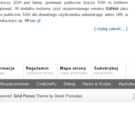
 kluczy SSH jest łatwa, ponieważ publiczne klucze SSH to krótkimi
skopiować. W dodatku możemy użyć wspomnianego serwisu
GitHub
jako
ze publiczne SSH dla dowolnego użytkownika odwiedzając adres URL w
nika.keys
np.
NFsec
.
[ czytaj całość… ]
ormacje
Regulamin
Mapa strony
Subskrybuj
ogu
i polityka strony
i spis artykułów
kanał atom
Bezpieczeństwo
CmdLineFu
Debug
Hacks & Scripts
Hackultu
reserved.
Grid Focus
Theme by Derek Punsalan.