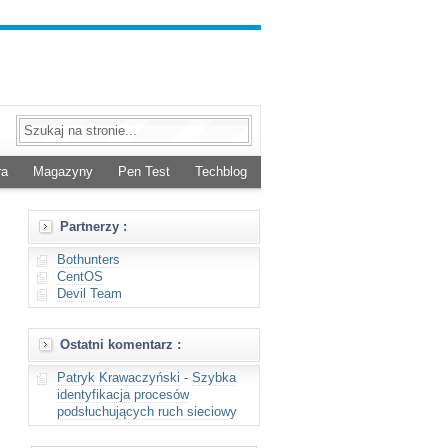
ra
Magazyny
Pen Test
Techblog
Partnerzy :
Bothunters
CentOS
Devil Team
Ostatni komentarz :
Patryk Krawaczyński
-
Szybka
identyfikacja procesów
podsłuchujących ruch sieciowy