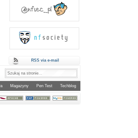
RSS via e-mail
ra
Magazyny
Pen Test
Techblog