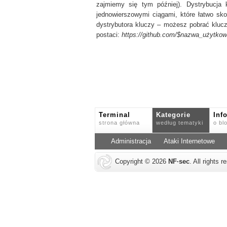
zajmiemy się tym później). Dystrybucja
jednowierszowymi ciągami, które łatwo 
dystrybutora kluczy – możesz pobrać kluc
postaci:
https://github.com/$nazwa_użytkow
Terminal
Kategorie
Inf
strona główna
według tematyki
o bl
Administracja
Ataki Internetowe
Copyright © 2026
NF
·
sec
. All rights 