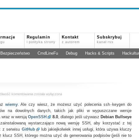
ormacje
Regulamin
Kontakt
Subskrybuj
ogu
i polityka strony
z autorem
kanał rss
Bezpieczeństwo
CmdLineFu
Debug
Hacks & Scripts
Hackultu
Podpisywanie
żliwość komentowania
została wyłączona
plików
już
wiemy
. Ale czy wiesz, że możesz użyć polecenia
za
ssh-keygen
do
pomocą
isów na dowolnych danych, takich jak pliki w wypuszczane wersje
kluczy
a wraz w wersją
OpenSSH
8.0
, dlatego jeśli używasz
Debian Bullseye
SSH
ainstalowaną wystarczająco nową wersję SSH, aby korzystać z tej
sz z serwisu
GitHub
lub jakiejkolwiek innej usługi, która używa kluczy
ż klucz SSH, którego można użyć do generowania podpisów (jeśli nie to