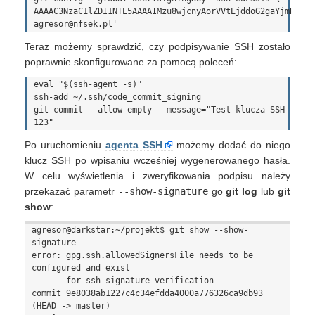
AAAAC3NzaC1lZDI1NTE5AAAAIMzu8wjcnyAorVVtEjddoG2gaYjmRnHiZ
Teraz możemy sprawdzić, czy podpisywanie SSH zostało
poprawnie skonfigurowane za pomocą poleceń:
eval "$(ssh-agent -s)"

ssh-add ~/.ssh/code_commit_signing

git commit --allow-empty --message="Test klucza SSH 
Po uruchomieniu
agenta SSH
możemy dodać do niego
klucz SSH po wpisaniu wcześniej wygenerowanego hasła.
W celu wyświetlenia i zweryfikowania podpisu należy
przekazać parametr
--show-signature
go
git log
lub
git
show
:
agresor@darkstar:~/projekt$ git show --show-
signature

error: gpg.ssh.allowedSignersFile needs to be 
configured and exist 

       for ssh signature verification

commit 9e8038ab1227c4c34efdda4000a776326ca9db93 