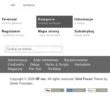
wifi
windows
Terminal
Kategorie
Informacje
strona główna
według tematyki
o blogu
Regulamin
Mapa strony
Subskrybuj
i polityka strony
i spis artykułów
kanał atom
Administracja
Ataki Internetowe
Bezpieczeństwo
CmdLineFu
Debug
Hacks & Scripts
Hackultura
Magazyny
Pen Test
Techblog
Copyright © 2026
NF
·
sec
. All rights reserved.
Grid Focus
Theme by
Derek Punsalan.