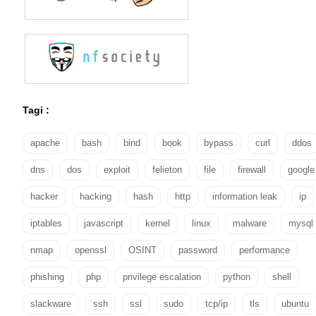
Tagi :
apache
bash
bind
book
bypass
curl
ddos
dns
dos
exploit
felieton
file
firewall
google
hacker
hacking
hash
http
information leak
ip
iptables
javascript
kernel
linux
malware
mysql
nmap
openssl
OSINT
password
performance
phishing
php
privilege escalation
python
shell
slackware
ssh
ssl
sudo
tcp/ip
tls
ubuntu