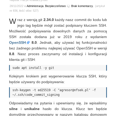
Napisał: Patryk Krawaczyński
28/11/2022 w
Administracja
,
Bezpieczeństwo
Brak komentarzy.
(artykuł
nr 836, ilość słów: 527)
W
raz z wersją git
2.34.0
każdy nasz commit do kodu lub
jego tag będzie mógł zostać podpisany kluczem SSH.
Możliwość podpisywania dowolnych danych za pomocą
SSH została dodana już w 2019 roku z wydaniem
OpenSSH
8.0
. Jednak, aby używać tej funkcjonalności
bez żadnego problemu najlepiej używać OpenSSH w wersji
8.8
. Nasz proces zaczynamy od instalacji i konfiguracji
klienta git i SSH:
Kolejnym krokiem jest wygenerowanie klucza SSH, który
będzie używany do podpisywania:
ssh-keygen -t ed25519 -C "agresor@nfsek.pl" -f 
Odpowiadamy na pytania i upewniamy się, że wpisaliśmy
silne
i
unikalne
hasło do klucza. Klucz ten będzie
domyślnie przechowywany w naszym katalogu domowym