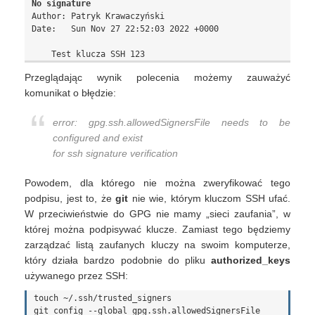
No signature
Author: Patryk Krawaczyński 
Date:   Sun Nov 27 22:52:03 2022 +0000

Przeglądając wynik polecenia możemy zauważyć
komunikat o błędzie:
error: gpg.ssh.allowedSignersFile needs to be
configured and exist
for ssh signature verification
Powodem, dla którego nie można zweryfikować tego
podpisu, jest to, że
git
nie wie, którym kluczom SSH ufać.
W przeciwieństwie do GPG nie mamy „sieci zaufania”, w
której można podpisywać klucze. Zamiast tego będziemy
zarządzać listą zaufanych kluczy na swoim komputerze,
który działa bardzo podobnie do pliku
authorized_keys
używanego przez SSH:
touch ~/.ssh/trusted_signers

git config --global gpg.ssh.allowedSignersFile 