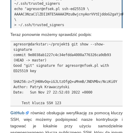
~/.ssh/trusted_signers

echo "agresor@nfsek.pl ssh-ed25519 \

AAAAC3NzaC1lZDI1NTE5AAAAIMzu8wjcnyAorVVtEjddoG2gaYjmRnHiZ
\

Teraz ponownie możemy sprawdzić podpis:
agresor@darkstar:~/projekt$ git show --show-
signature

commit 9e8038ab1227c4c34efdda4000a776326ca9db93 
(HEAD -> master)

Good "git" signature for agresor@nfsek.pl with 
ED25519 key 

SHA256:z+TjH6NvOq+iGJLtzOfgQ+uMnmB/JNDVMbv/NczKi0Y

Author: Patryk Krawaczyński 
Date:   Sun Nov 27 22:52:03 2022 +0000

GitHub
również obsługuje weryfikację za pomocą kluczy
SSH, więc możemy podpisywać nasze kontrybucje i
tagować je lokalnie przy użyciu samodzielnie
wygenerowanego klucza publicznego SSH, który da innym