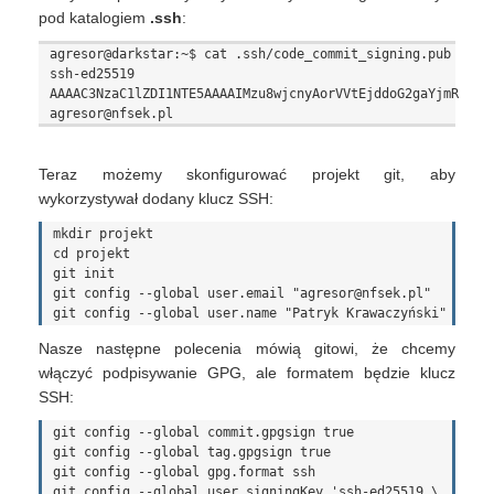
pod katalogiem
.ssh
:
agresor@darkstar:~$ cat .ssh/code_commit_signing.pub

ssh-ed25519 
AAAAC3NzaC1lZDI1NTE5AAAAIMzu8wjcnyAorVVtEjddoG2gaYjmRnHiZHv
Teraz możemy skonfigurować projekt git, aby
wykorzystywał dodany klucz SSH:
mkdir projekt

cd projekt

git init

git config --global user.email "agresor@nfsek.pl"

Nasze następne polecenia mówią gitowi, że chcemy
włączyć podpisywanie GPG, ale formatem będzie klucz
SSH:
git config --global commit.gpgsign true

git config --global tag.gpgsign true

git config --global gpg.format ssh

git config --global user.signingKey 'ssh-ed25519 \
