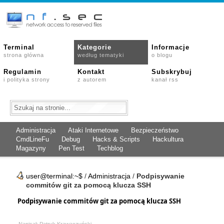
Terminal
Kategorie
Informacje
strona główna
według tematyki
o blogu
Regulamin
Kontakt
Subskrybuj
i polityka strony
z autorem
kanał rss
Administracja
Ataki Internetowe
Bezpieczeństwo
CmdLineFu
Debug
Hacks & Scripts
Hackultura
Magazyny
Pen Test
Techblog
user@terminal:~$
/
Administracja
/
Podpisywanie
commitów git za pomocą klucza SSH
Podpisywanie commitów git za pomocą klucza SSH