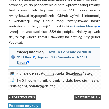
pewność, co do pochodzenia autora wprowadzonej zmiany.
Jeśli commit lub tag ma podpis SSH, który można
zweryfikować kryptograficznie, GitHub wyświetli informację
o weryfikacji. Aby Github mógł zweryfikować nasze
kontrybucje, należy przejść do zakładki
ustawień kluczy
i zarejestrować swój klucz SSH do podpisu. Należy upewnić
się, że typ klucza został ustawiony na
Signing Key
(Klucz
Podpisu).
Więcej informacji:
How To Generate ed25519
SSH Key
,
Signing Git Commits with SSH
Keys
Administracja
,
Bezpieczeństwo
K A T E G O R I E :
commit
,
git
,
github
,
gitlab
,
key
,
sign
,
ssh
,
T A G I :
ssh-agent
,
ssh-keygen
,
tag
POPRZEDNI WPIS
NASTĘPNY WPIS
Podobne artykuły: