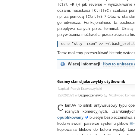
[Ctrl]+R
(R jak reverse – wyszukiwanie w
oczami, naciskasz
[Ctrl]+C
i szukasz pon
np. za pomocą
[Ctrl]+S
? Otóż w standar
go odwiesza. Funkcjonalność ta pochod
przepływu danych przez terminal. Dzisiaj 
przywrócenia możliwości przeszukiwania hist
Teraz możemy przeszukiwać historię wstecz
Więcej informacji:
How to unfreeze a
Gasimy clamd jako zwykły użytkownik
Napisał: Patryk Krawaczyński
22/02/2023 w
Bezpieczeństwo
Możliwość komen
C
lamAV to silnik antywirusowy typu op
różnych komercyjnych, „zamknięty
opublikowany
biuletyn bezpieczeństwa s
kodu w swoim parserze systemu plików
HF
kopiowania bloków do bufora węzła). L