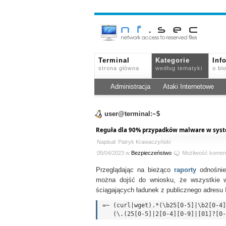
Terminal
Kategorie
Inf
strona główna
według tematyki
o bl
Administracja
Ataki Internetowe
user@terminal:~$
Reguła dla 90% przypadków malware w syst
Napisał: Patryk Krawaczyński
05/04/2023 w
Bezpieczeństwo
Możliwość komen
Przeglądając na bieżąco
raporty
odnośnie
można dojść do wniosku, że wszystkie 
ściągających ładunek z publicznego adresu 
=~ (curl|wget).*(\b25[0-5]|\b2[0-4]