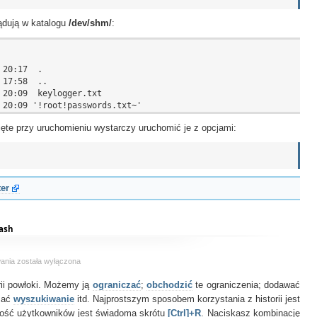
ądują w katalogu
/dev/shm/
:
20:17  .

17:58  ..

20:09  keylogger.txt

nięte przy uruchomieniu wystarczy uruchomić je z opcjami:
ter
ash
Odblokowujemy
wania
została wyłączona
wyszukiwanie
rii powłoki. Możemy ją
w
ograniczać
;
obchodzić
te ograniczenia; dodawać
powłoce
zać
wyszukiwanie
itd. Najprostszym sposobem korzystania z historii jest
bash
zość użytkowników jest świadoma skrótu
[Ctrl]+R
. Naciskasz kombinację