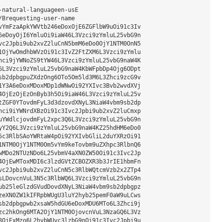
natural-languageen-usE

Brequesting-user-name     

vYmFzaApkYWVtb246eDoxOjE6ZGFlbW9uOi91c3Iv

6eDoyOjI6YmluOi9iaW46L3Vzci9zYmluL25vbG9n

vc2Jpbi9ub2xvZ2luCnN5bmM6eDo0OjY1NTM0OnN5

1OjYwOmdhbWVzOi91c3IvZ2FtZXM6L3Vzci9zYmlu

hci9jYWNoZS9tYW46L3Vzci9zYmluL25vbG9naW4K

6L3Vzci9zYmluL25vbG9naW4KbWFpbDp4Ojg6ODpt

sb2dpbgpuZXdzOng6OTo5Om5ld3M6L3Zhci9zcG9v

1Y3A6eDoxMDoxMDp1dWNwOi92YXIvc3Bvb2wvdXVj

4OjEzOjEzOnByb3h5Oi9iaW46L3Vzci9zYmluL25v

tZGF0YTovdmFyL3d3dzovdXNyL3NiaW4vbm9sb2dp

hci9iYWNrdXBzOi91c3Ivc2Jpbi9ub2xvZ2luCmxp

uYWdlcjovdmFyL2xpc3Q6L3Vzci9zYmluL25vbG9n

yY2Q6L3Vzci9zYmluL25vbG9naW4KZ25hdHM6eDo0

5c3RlbSAoYWRtaW4pOi92YXIvbGliL2duYXRzOi91

1NTM0OjY1NTM0Om5vYm9keTovbm9uZXhpc3RlbnQ6

wMDo2NTUzNDo6L25vbmV4aXN0ZW50Oi91c3Ivc2Jp

4OjEwMToxMDI6c3lzdGVtZCBOZXR3b3JrIE1hbmFn

vc2Jpbi9ub2xvZ2luCnN5c3RlbWQtcmVzb2x2ZTp4

sLDovcnVuL3N5c3RlbWQ6L3Vzci9zYmluL25vbG9n

ub25leGlzdGVudDovdXNyL3NiaW4vbm9sb2dpbgpz

zeXN0ZW1kIFRpbWUgU3luY2hyb25pemF0aW9uLCws

sb2dpbgpwb2xsaW5hdGU6eDoxMDU6MTo6L3Zhci9j

zc2hkOng6MTA2OjY1NTM0OjovcnVuL3NzaGQ6L3Vz

3OjExMzo6L2hvbWUvc3lzbG9nOi91c3Ivc2Jpbi9u
