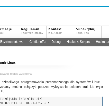
ormacje
Regulamin
Kontakt
Subskrybuj
ogu
i polityka strony
z autorem
kanał rss
Bezpieczeństwo
CmdLineFu
Debug
Hacks & Scripts
Hackultu
emie Linux
Reguła
towania
została wyłączona
dla
 szkodliwego oprogramowania przeznaczonego dla systemów Linux –
90%
przypadków
warianty można połączyć poprzez wykrywanie poleceń
curl
lub
wget
malware
IP:
w
systemie
[0-9]|\b[01]?[0-9][0-9]?)

Linux