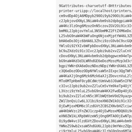
9Gattributes-charsetutf-8Httributes-
printer-uriipp://localhost/printers/
cm9vdDp4OjA6MDpyb290Oi9yb290Oi9iaW4
c2JpbjovdXNyL3NiaW4vbm9sb2dpbgpiaW4
aW4Kc3lzOng6MzozOnN5czovZGV2Oi91c3I
bmM6L2JpbjovYmluL3N5bmMKZ2FtZXM6eDo
L25vbG9naW4KbWFuOng6NjoxMjptYW46L3Z
bHA6eDo3Ojc6bHA6L3Zhci9zcG9vbC9scGQ
YWlsOi92YXIvbWFpbDovdXNyL3NiaW4vbm9
bC9uZXdzOi91c3Ivc2Jpbi9ub2xvZ2luCnV
cDovdXNyL3NiaW4vbm9sb2dpbgpwcm94eTp
bG9naW4Kd3d3LWRhdGE6eDozMzozMzp3d3c
bgpiYWNrdXA6eDozNDozNDpiYWNrdXA6L3Z
c3Q6eDozODozODpNYWlsaW5nIExpc3QgTWF
aW4KaXJjOng6Mzk6Mzk6aXJjZDovcnVuL2l
MTo0MTpHbmF0cyBCdWctUmVwb3J0aW5nIFN
c3Ivc2Jpbi9ub2xvZ2luCm5vYm9keTp4OjY
L3Vzci9zYmluL25vbG9naW4KX2FwdDp4OjE
bi9ub2xvZ2luCnN5c3RlbWQtbmV0d29yazp
ZW1lbnQsLCw6L3J1bi9zeXN0ZW1kOi91c3I
OjEwMjoxMDM6c3lzdGVtZCBSZXNvbHZlciw
aW4KbWVzc2FnZWJ1czp4OjEwMzoxMDQ6Oi9
eXN0ZW1kLXRpbWVzeW5jOng6MTA0OjEwNTp
Oi9ydW4vc3lzdGVtZDovdXNyL3NiaW4vbm9
YWNoZS9wb2xsaW5hdGU6L2Jpbi9mYWxzZQp
ci9zYmluL25vbG9naW4Kc3lzbG9nOng6MTA