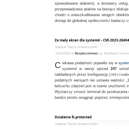
spowodowane atakiem), a dostawcy usług, 
przeprowadzania ataków na bieżąco blokuje i
chodzi o unieszkodliwianie wrogich obiektó
dostęp do globalnej społeczności badaczy c
Za mały ekran dla systemd – CVE-2023-2660
Napisał: Patryk Krawaczyński
21/03/2023 w
Bezpieczeństwo
Możliwość komen
C
iekawa podatność pojawiła się w
syst
systemd w wersji sprzed
247
umożli
nakładanych przez konfigurację (
/etc/sudo
podatnych wersjach nie ustawia wartości „
łańcuchu zdarzeń jest w stanie uruchomić i
Wystarczy zmusić terminal do przekazania
bardzo prosto osiągnąć poprzez zmniejszen
Działanie fs.protected
Napisał: Patryk Krawaczyński