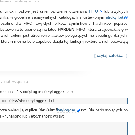
Działanie
towania
została wyłączona
fs.protected
 Linux możliwe jest uniemożliwienie otwierania
FIFO
lub zwykłych
wnika w globalnie zapisywalnych katalogach z ustawionym
sticky bit
osobno dla FIFO, zwykłych plików, symlinków / hardlinków poprzez
 Ustawienia te oparte są na łatce
HARDEN_FIFO
, która znajdowała się w
 a ich celem jest utrudnienie ataków polegających na spoofingu danych.
, którym można było zapobiec dzięki tej funkcji (niektóre z nich pozwalają
[ czytaj całość… ]
Zamieniamy
a
została wyłączona
vim
mrc
w
lub
~/.vim/plugins/keylogger.vim
:
keylogger
orze wylądują w pliku
/dev/shm/
keylogger
.txt
. Dla osób stojących po
ku
~/.nanorc
lub
/etc/nanorc
wpisy: