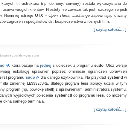
których infrastruktura (np. domeny, serwery) została wykorzystana do
 usuwa wrogich klientów. Niestety nie zawsze tak jest, szczególnie jeśli
w. Niemniej istnieje
OTX
–
Open Threat Exchange
zapewniając otwarty
yberzagrożeń i specjalistów ds. bezpieczeństwa z różnych firm.
[ czytaj całość… ]
4
Za
towania
została wyłączona
mały
emd
, która bazuje na
ekran
jednej
z ucieczek z programu
sudo
. Otóż wersje
dla
wiają eskalację uprawnień poprzez ominięcie ograniczeń uprawnień
systemd
ers
) programu
sudo
dla danego użytkownika. Na przykład
systemd
w
–
1” dla zmiennej
LESSSECURE
, dlatego program
less
biorący udział w tym
CVE-
nny program (np. powłokę shell) z uprawnieniami administratora systemu.
2023-
 danych wyjściowych polecenia
systemctl
do programu
less
, co możemy
26604
ie okna samego terminala.
[ czytaj całość… ]