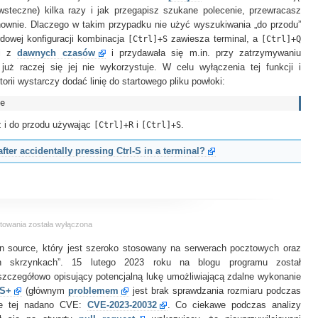
steczne) kilka razy i jak przegapisz szukane polecenie, przewracasz
ownie. Dlaczego w takim przypadku nie użyć wyszukiwania „do przodu”
dowej konfiguracji kombinacja
[Ctrl]+S
zawiesza terminal, a
[Ctrl]+Q
zi z
dawnych czasów
i przydawała się m.in. przy zatrzymywaniu
już raczej się jej nie wykorzystuje. W celu wyłączenia tej funkcji i
orii wystarczy dodać linię do startowego pliku powłoki:
 i do przodu używając
[Ctrl]+R
i
[Ctrl]+S
.
fter accidentally pressing Ctrl-S in a terminal?
Gasimy
towania
została wyłączona
clamd
en source, który jest szeroko stosowany na serwerach pocztowych oraz
jako
zwykły
ch skrzynkach”. 15 lutego 2023 roku na blogu programu został
użytkownik
zczegółowo opisujący potencjalną lukę umożliwiającą zdalne wykonanie
S+
(głównym
problemem
jest brak sprawdzania rozmiaru podczas
uce tej nadano CVE:
CVE-2023-20032
. Co ciekawe podczas analizy