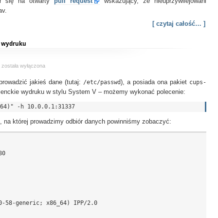
ł się na otwarty
pull request
wskazujący, że nieuprzywilejowani
av.
[ czytaj całość… ]
e wydruku
Eksfiltracja
a
została wyłączona
danych
rowadzić jakieś dane (tutaj:
na
/etc/passwd
), a posiada ona pakiet
cups-
serwerze
ienckie wydruku w stylu System V – możemy wykonać polecenie:
lub
kliencie
wydruku
), na której prowadzimy odbiór danych powinniśmy zobaczyć:
0

0-58-generic; x86_64) IPP/2.0
