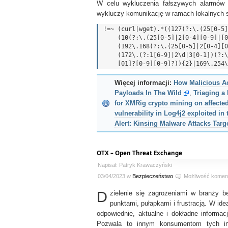
W celu wykluczenia fałszywych alarmów 
wykluczy komunikację w ramach lokalnych s
!=~ (curl|wget).*((127(?:\.(25[0-5]
    (10(?:\.(25[0-5]|2[0-4][0-9]|[01]?[0-9][0-9]?)){3})|

    (192\.168(?:\.(25[0-5]|2[0-4][0-9]|[01]?[0-9][0-9]?)){2})|

    (172\.(?:1[6-9]|2\d|3[0-1])(?:\.(25[0-5]|2[0-4][0-9]|

Więcej informacji:
How Malicious Ac
Payloads In The Wild
,
Triaging a
for XMRig crypto mining on affecte
vulnerability in Log4j2 exploited in 
Alert: Kinsing Malware Attacks Tar
OTX – Open Threat Exchange
Napisał: Patryk Krawaczyński
03/04/2023 w
Bezpieczeństwo
Możliwość komen
D
zielenie się zagrożeniami w branży b
punktami, pułapkami i frustracją. W id
odpowiednie, aktualne i dokładne informa
Pozwala to innym konsumentom tych inf