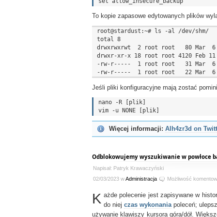
To kopie zapasowe edytowanych plików wyl
root@stardust:~# ls -al /dev/shm/

total 8

drwxrwxrwt  2 root root   80 Mar  6 
drwxr-xr-x 18 root root 4120 Feb 11 
-rw-r-----  1 root root   31 Mar  6 
Jeśli pliki konfiguracyjne mają zostać pomi
nano -R [plik]

Więcej informacji:
Alh4zr3d on Twit
Odblokowujemy wyszukiwanie w powłoce b
Napisał: Patryk Krawaczyński
02/03/2023 w
Administracja
Możliwość komento
K
ażde polecenie jest zapisywane w histo
do niej
czas wykonania
poleceń; uleps
używanie klawiszy kursora góra/dół. Więks