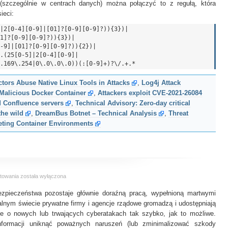
(szczególnie w centrach danych) można połączyć to z regułą, która
ieci:
|2[0-4][0-9]|[01]?[0-9][0-9]?)){3})|

tors Abuse Native Linux Tools in Attacks
,
Log4j Attack
 Malicious Docker Container
,
Attackers exploit CVE-2021-26084
d Confluence servers
,
Technical Advisory: Zero-day critical
the wild
,
DreamBus Botnet – Technical Analysis
,
Threat
geting Container Environments
OTX
towania
została wyłączona
–
ezpieczeństwa pozostaje głównie doraźną pracą, wypełnioną martwymi
Open
Threat
ealnym świecie prywatne firmy i agencje rządowe gromadzą i udostępniają
Exchange
cje o nowych lub trwających cyberatakach tak szybko, jak to możliwe.
ormacji uniknąć poważnych naruszeń (lub zminimalizować szkody