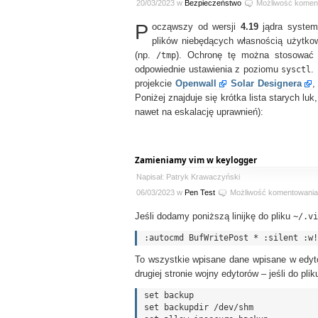
20/03/2023 w
Bezpieczeństwo
Możliwość komen
P
ocząwszy od wersji
4.19
jądra systemu
plików niebędących własnością użytko
(np.
/tmp
). Ochronę tę można stosować 
odpowiednie ustawienia z poziomu
sysctl
.
projekcie
Openwall
Solar Designera
,
Poniżej znajduje się krótka lista starych luk
nawet na eskalację uprawnień):
Zamieniamy vim w keylogger
Napisał: Patryk Krawaczyński
06/03/2023 w
Pen Test
Możliwość komentowani
Jeśli dodamy poniższą linijkę do pliku
~/.vi
To wszystkie wpisane dane wpisane w edyt
drugiej stronie wojny edytorów – jeśli do pli
set backup

set backupdir /dev/shm
