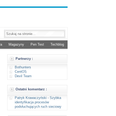
ra
Magazyny
Pen Test
Techblog
Partnerzy :
Bothunters
CentOS
Devil Team
Ostatni komentarz :
Patryk Krawaczyński
-
Szybka
identyfikacja procesów
podsłuchujących ruch sieciowy