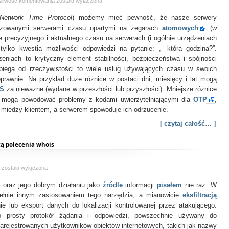
NTS
żliwość komentowania
została wyłączona
–
Network Time Protocol
Network
) możemy mieć pewność, że nasze serwery
Time
lizowanymi serwerami czasu opartymi na zegarach
atomowych
(w
Security
e precyzyjnego i aktualnego czasu na serwerach (i ogólnie urządzeniach
 tylko kwestią możliwości odpowiedzi na pytanie: „- która godzina?”.
niach to krytyczny element stabilności, bezpieczeństwa i spójności
biega od rzeczywistości to wiele usług używających czasu w swoich
awnie. Na przykład duże różnice w postaci dni, miesięcy i lat mogą
LS
za nieważne (wydane w przeszłości lub przyszłości). Mniejsze różnice
mogą powodować problemy z kodami uwierzytelniającymi dla
OTP
,
 między klientem, a serwerem spowoduje ich odrzucenie.
[ czytaj całość… ]
ą polecenia whois
Udoskonalamy
a
została wyłączona
eksfiltrację
oraz jego dobrym działaniu jako
danych
źródle
informacji
pisałem
nie raz. W
za
upełnie innym zastosowaniem tego narzędzia, a mianowicie
eksfiltracją
pomocą
 lub eksport danych do lokalizacji kontrolowanej przez atakującego.
polecenia
 prosty protokół żądania i odpowiedzi, powszechnie używany do
whois
arejestrowanych użytkowników obiektów internetowych, takich jak nazwy