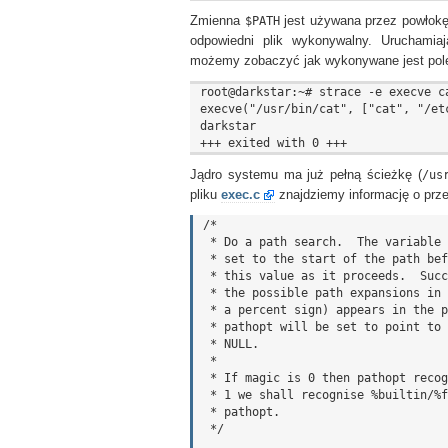
Zmienna
$PATH
jest używana przez powłokę 
odpowiedni plik wykonywalny. Uruchami
możemy zobaczyć jak wykonywane jest pol
root@darkstar:~# strace -e execve ca
execve("/usr/bin/cat", ["cat", "/et
darkstar

Jądro systemu ma już pełną ścieżkę (
/us
pliku
exec.c
znajdziemy informację o prz
/*

 * Do a path search.  The variable path (passed by reference) should be

 * set to the start of the path before the first call; padvance will update

 * this value as it proceeds.  Successive calls to padvance will return

 * the possible path expansions in sequence.  If an option (indicated by

 * a percent sign) appears in the path entry then the global variable

 * pathopt will be set to point to it; otherwise pathopt will be set to

 * NULL.

 *

 * If magic is 0 then pathopt recognition will be disabled.  If magic is

 * 1 we shall recognise %builtin/%func.  Otherwise we shall accept any

 * pathopt.

 */
