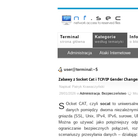
Terminal
Kategorie
Inf
strona główna
według tematyki
o bl
Administracja
Ataki Internetowe
user@terminal:~$
Zabawy z Socket Cat i TCP/IP Gender Change
Napisał: Patryk Krawaczyński
28/01/2026 w
Administracja
,
Bezpieczeństwo
Mo
S
Ocket CAT, czyli
socat
to uniwersaln
danych pomiędzy dwoma niezależnymi k
gniazda (SSL, Unix, IPv4, IPv6, surowe, UD
Można go używać jako potężniejszy od
ograniczanie bezpiecznych połączeń, ro
scenariuszy przesyłania danych – działając