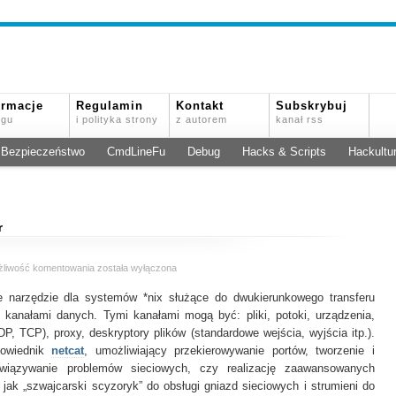
ormacje
Regulamin
Kontakt
Subskrybuj
ogu
i polityka strony
z autorem
kanał rss
Bezpieczeństwo
CmdLineFu
Debug
Hacks & Scripts
Hackultu
r
Zabawy
żliwość komentowania
została wyłączona
z
e narzędzie dla systemów *nix służące do dwukierunkowego transferu
Socket
Cat
anałami danych. Tymi kanałami mogą być: pliki, potoki, urządzenia,
i
P, TCP), proxy, deskryptory plików (standardowe wejścia, wyjścia itp.).
TCP/IP
powiednik
netcat
, umożliwiający przekierowywanie portów, tworzenie i
Gender
związywanie problemów sieciowych, czy realizację zaawansowanych
Changer
 jak „szwajcarski scyzoryk” do obsługi gniazd sieciowych i strumieni do