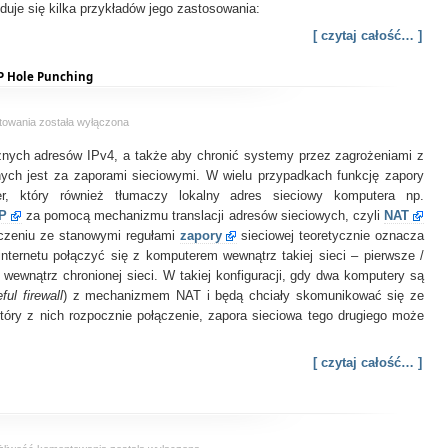
duje się kilka przykładów jego zastosowania:
[ czytaj całość… ]
P Hole Punching
Dziurawimy
towania
została wyłączona
NATy
cznych adresów IPv4, a także aby chronić systemy przez zagrożeniami z
jak
szmaty
ych jest za zaporami sieciowymi. W wielu przypadkach funkcję zapory
za
er, który również tłumaczy lokalny adres sieciowy komputera np.
pomocą
P
za pomocą mechanizmu translacji adresów sieciowych, czyli
NAT
UDP
ączeniu ze stanowymi regułami
zapory
sieciowej teoretycznie oznacza
Hole
internetu połączyć się z komputerem wewnątrz takiej sieci – pierwsze /
Punching
 wewnątrz chronionej sieci. W takiej konfiguracji, gdy dwa komputery są
eful firewall
) z mechanizmem NAT i będą chciały skomunikować się ze
który z nich rozpocznie połączenie, zapora sieciowa tego drugiego może
[ czytaj całość… ]