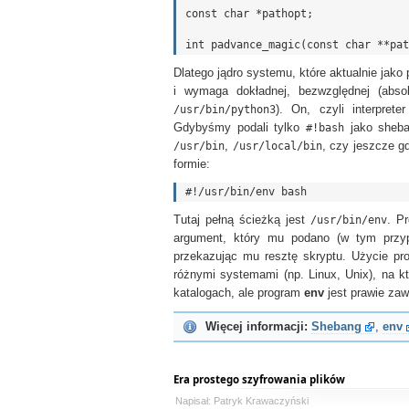
const char *pathopt;

Dlatego jądro systemu, które aktualnie jako
i wymaga dokładnej, bezwzględnej (absol
/usr/bin/python3
). On, czyli interpret
Gdybyśmy podali tylko
#!bash
jako sheban
/usr/bin
,
/usr/local/bin
, czy jeszcze g
formie:
Tutaj pełną ścieżką jest
/usr/bin/env
. P
argument, który mu podano (w tym prz
przekazując mu resztę skryptu. Użycie p
różnymi systemami (np. Linux, Unix), na kt
katalogach, ale program
env
jest prawie za
Więcej informacji:
Shebang
,
env
Era prostego szyfrowania plików
Napisał: Patryk Krawaczyński