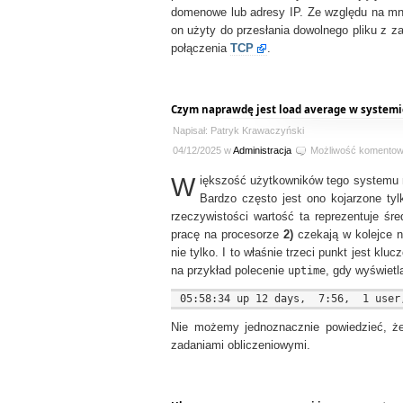
domenowe lub adresy IP. Ze względu na mno
on użyty do przesłania dowolnego pliku z
połączenia
TCP
.
Czym naprawdę jest load average w systemi
Napisał: Patryk Krawaczyński
04/12/2025 w
Administracja
Możliwość komento
W
iększość użytkowników tego systemu n
Bardzo często jest ono kojarzone tyl
rzeczywistości wartość ta reprezentuje ś
pracę na procesorze
2)
czekają w kolejce 
nie tylko. I to właśnie trzeci punkt jest k
na przykład polecenie
uptime
, gdy wyświetlą
Nie możemy jednoznacznie powiedzieć, ż
zadaniami obliczeniowymi.