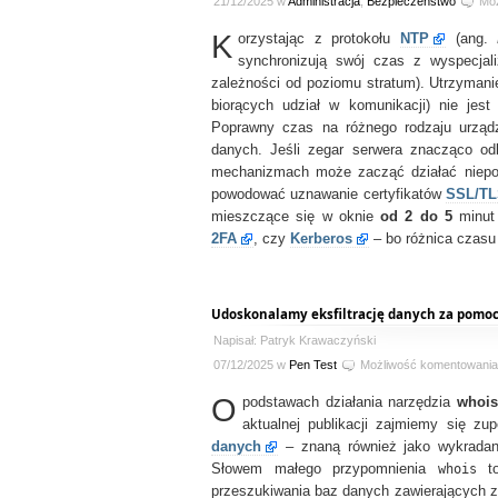
21/12/2025 w
Administracja
,
Bezpieczeństwo
Mo
K
orzystając z protokołu
NTP
(ang.
synchronizują swój czas z wyspecja
zależności od poziomu stratum). Utrzymani
biorących udział w komunikacji) nie jest
Poprawny czas na różnego rodzaju urządze
danych. Jeśli zegar serwera znacząco od
mechanizmach może zacząć działać niepopr
powodować uznawanie certyfikatów
SSL/T
mieszczące się w oknie
od 2 do 5
minut 
2FA
, czy
Kerberos
– bo różnica czasu
Udoskonalamy eksfiltrację danych za pomoc
Napisał: Patryk Krawaczyński
07/12/2025 w
Pen Test
Możliwość komentowani
O
podstawach działania narzędzia
whois
aktualnej publikacji zajmiemy się z
danych
– znaną również jako wykradanie
Słowem małego przypomnienia
whois
to
przeszukiwania baz danych zawierających z