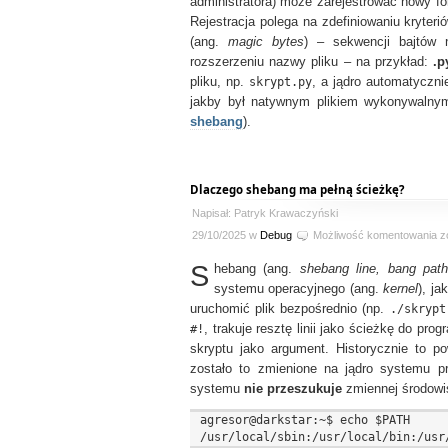
administratora) może zarejestrować nowy fo
Rejestracja polega na zdefiniowaniu kryter
(ang.
magic bytes
) – sekwencji bajtów 
rozszerzeniu nazwy pliku – na przykład:
.p
pliku, np.
skrypt.py
, a jądro automatyczni
jakby był natywnym plikiem wykonywalnym 
shebang
).
Dlaczego shebang ma pełną ścieżkę?
Napisał: Patryk Krawaczyński
D
29/10/2025 w
Debug
Możliwość komentowania
z
s
S
hebang (ang.
shebang line, bang pat
m
p
systemu operacyjnego (ang.
kernel
), j
ś
uruchomić plik bezpośrednio (np.
./skrypt
#!
, trakuje resztę linii jako ścieżkę do pr
skryptu jako argument. Historycznie to 
zostało to zmienione na jądro systemu 
systemu
nie przeszukuje
zmiennej środow
agresor@darkstar:~$ echo $PATH
