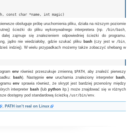
 pierwsze obsługuje próbę uruchomienia pliku, działa na niższym poziomie
utnej) ścieżki do pliku wykonywalnego interpretera (np.
/bin/bash
,
er dalej zajmuje się znalezieniem odpowiedniej ścieżki do programu.
g, jądro nie wiedziałoby, gdzie szukać pliku
bash
(czy jest w
/bin
,
dzieś indziej). W wielu przypadkach możemy także zobaczyć shebang w
rogram
env
również przeszukuje zmienną
$PATH
, aby znaleźć pierwszy
ypadku:
bash
). Następnie
env
uruchamia znaleziony interpreter
bash
,
rogramu
env
sprawia również, że skrypt jest bardziej przenośny między
órych interpreter
bash
(lub
python
itp.) może znajdować się w różnych
wsze dostępny pod standardową ścieżką
/usr/bin/env
.
,
PATH isn’t real on Linux