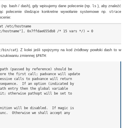
(np. bash / dash), gdy wpisujemy dane polecenie (np.
ls
), aby znaleźć
ając polecenie śledzące konkretne wywołanie systemowe np.
strace
ecenie:
t /etc/hostname

c/hostname"], 0x7ffdae655db8 /* 15 vars */) = 0

r/bin/cat
). Z kolei jeśli spojrzymy na kod źródłowy powłoki dash to w
eszukiwaniu zmiennej
$PATH
: