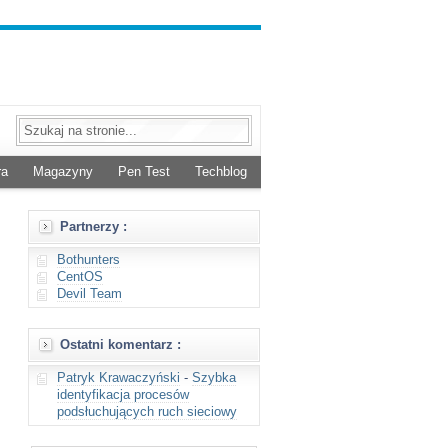
ra
Magazyny
Pen Test
Techblog
Partnerzy :
Bothunters
CentOS
Devil Team
Ostatni komentarz :
Patryk Krawaczyński
-
Szybka
identyfikacja procesów
podsłuchujących ruch sieciowy