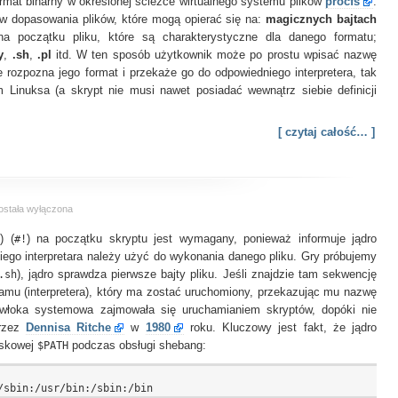
rmat binarny w określonej ścieżce wirtualnego systemu plików
procfs
.
binarnych
iów dopasowania plików, które mogą opierać się na:
magicznych bajtach
na początku pliku, które są charakterystyczne dla danego formatu;
y
,
.sh
,
.pl
itd. W ten sposób użytkownik może po prostu wpisać nazwę
e rozpozna jego format i przekaże go do odpowiedniego interpretera, tak
Linuksa (a skrypt nie musi nawet posiadać wewnątrz siebie definicji
[ czytaj całość… ]
laczego
ostała wyłączona
hebang
h
a
) (
#!
) na początku skryptu jest wymagany, ponieważ informuje jądro
ełną
akiego interpretara należy użyć do wykonania danego pliku. Gry próbujemy
cieżkę?
.sh
), jądro sprawdza pierwsze bajty pliku. Jeśli znajdzie tam sekwencję
ogramu (interpretera), który ma zostać uruchomiony, przekazując mu nazwę
powłoka systemowa zajmowała się uruchamianiem skryptów, dopóki nie
przez
Dennisa Ritche
w
1980
roku. Kluczowy jest fakt, że jądro
iskowej
$PATH
podczas obsługi shebang: