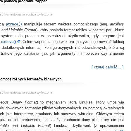
za pomocą programu zapper
Ukrywamy
ość komentowania
została wyłączona
nazwę
ocą
ptrace()
manipuluje stosem wektora pomocniczego (ang.
procesu
auxiliary
i
 and Linkable Format
), który posiada format tablicy w postaci par: „klucz
jego
 systemu do procesu w przestrzeni użytkownika, gdy program jest
parametry
j
execve()
. Celem wspomnianego wektora (nazywanego również tablicą
za
 dodatkowych informacji konfiguracyjnych i środowiskowych, które są
pomocą
rakcie jego działania (np. jak argumenty linii poleceń czy zmienne
programu
zapper
[ czytaj całość… ]
pomocą różnych formatów binarnych
Ukryty
ość komentowania
została wyłączona
mechanizm
neous Binary Format
eskalacji
) to mechanizm jądra Linuksa, który umożliwia
uprawnień
nie dowolnych formatów plików wykonywalnych za pomocą określonych
za
ch jak: interpretery, emulatory lub maszyny wirtualne. Głównym celem
pomocą
ądra do interpretowania, jak należy uruchomić dany plik, który nie jest
różnych
table and Linkable Format
) Linuksa. Użytkownik (z uprawnieniami
formatów