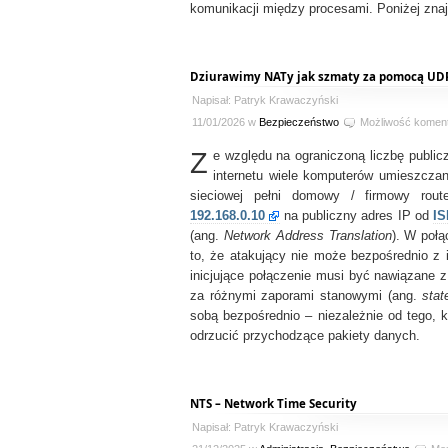
komunikacji między procesami. Poniżej znaj
Dziurawimy NATy jak szmaty za pomocą UD
Napisał: Patryk Krawaczyński
11/01/2026 w
Bezpieczeństwo
Możliwość komen
Z
e względu na ograniczoną liczbę publi
internetu wiele komputerów umieszczan
sieciowej pełni domowy / firmowy rout
192.168.0.10
na publiczny adres IP od
IS
(ang.
Network Address Translation
). W poł
to, że atakujący nie może bezpośrednio z 
inicjujące połączenie musi być nawiązane z
za różnymi zaporami stanowymi (ang.
stat
sobą bezpośrednio – niezależnie od tego, 
odrzucić przychodzące pakiety danych.
NTS – Network Time Security
Napisał: Patryk Krawaczyński