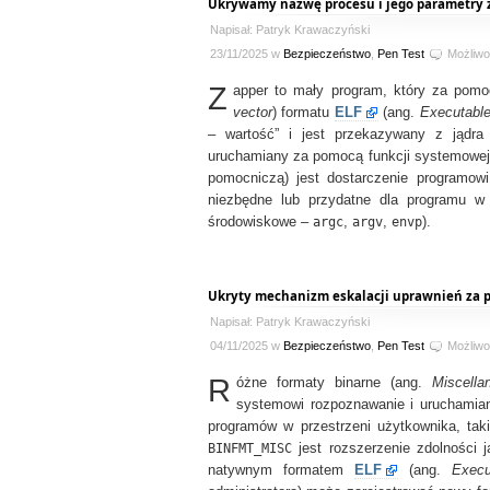
Ukrywamy nazwę procesu i jego parametry 
Napisał: Patryk Krawaczyński
23/11/2025 w
Bezpieczeństwo
,
Pen Test
Możliw
Z
apper to mały program, który za pom
vector
) formatu
ELF
(ang.
Executable
– wartość” i jest przekazywany z jądra
uruchamiany za pomocą funkcji systemowe
pomocniczą) jest dostarczenie programowi
niezbędne lub przydatne dla programu w t
środowiskowe –
argc
,
argv
,
envp
).
Ukryty mechanizm eskalacji uprawnień za 
Napisał: Patryk Krawaczyński
04/11/2025 w
Bezpieczeństwo
,
Pen Test
Możliw
R
óżne formaty binarne (ang.
Miscella
systemowi rozpoznawanie i uruchamia
programów w przestrzeni użytkownika, taki
BINFMT_MISC
jest rozszerzenie zdolności j
natywnym formatem
ELF
(ang.
Execu