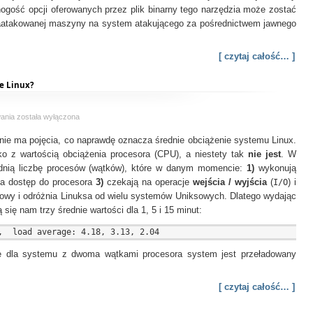
gość opcji oferowanych przez plik binarny tego narzędzia może zostać
 zaatakowanej maszyny na system atakującego za pośrednictwem jawnego
[ czytaj całość… ]
e Linux?
Czym
wania
została wyłączona
naprawdę
ie ma pojęcia, co naprawdę oznacza średnie obciążenie systemu Linux.
jest
load
ko z wartością obciążenia procesora (CPU), a niestety tak
nie jest
. W
average
rednią liczbę procesów (wątków), które w danym momencie:
1)
wykonują
w
na dostęp do procesora
3)
czekają na operacje
wejścia / wyjścia
(
I/O
) i
systemie
luczowy i odróżnia Linuksa od wielu systemów Uniksowych. Dlatego wydając
Linux?
 się nam trzy średnie wartości dla 1, 5 i 15 minut:
e dla systemu z dwoma wątkami procesora system jest przeładowany
[ czytaj całość… ]