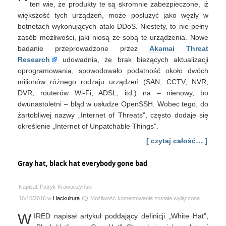
ten wie, że produkty te są skromnie zabezpieczone, iż
większość tych urządzeń, może posłużyć jako węzły w
botnetach wykonujących ataki DDoS. Niestety, to nie pełny
zasób możliwości, jaki niosą ze sobą te urządzenia. Nowe
badanie przeprowadzone przez
Akamai Threat
Research
udowadnia, że brak bieżących aktualizacji
oprogramowania, spowodowało podatność około dwóch
milionów różnego rodzaju urządzeń (SAN, CCTV, NVR,
DVR, routerów Wi-Fi, ADSL, itd.) na – nienowy, bo
dwunastoletni – błąd w usłudze OpenSSH. Wobec tego, do
żartobliwej nazwy „Internet of Threats”, często dodaje się
określenie „Internet of Unpatchable Things”.
[ czytaj całość… ]
Gray hat, black hat everybody gone bad
Napisał: Patryk Krawaczyński
Gray
16/10/2016 w
Hackultura
Możliwość komentowania
została wyłączona
hat,
W
IRED napisał artykuł poddający definicji „White Hat”,
black
hat