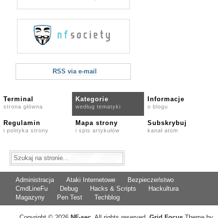
RSS via e-mail
Terminal
Kategorie
Informacje
strona główna
według tematyki
o blogu
Regulamin
Mapa strony
Subskrybuj
i polityka strony
i spis artykułów
kanał atom
Administracja
Ataki Internetowe
Bezpieczeństwo
CmdLineFu
Debug
Hacks & Scripts
Hackultura
Magazyny
Pen Test
Techblog
Copyright © 2026
NF
·
sec
. All rights reserved.
Grid Focus
Theme by