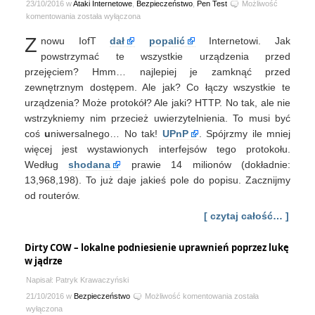
23/10/2016 w
Ataki Internetowe
,
Bezpieczeństwo
,
Pen Test
Możliwość
Close
komentowania
została wyłączona
all
Z
nowu IofT
dał
popalić
Internetowi. Jak
the
things!
powstrzymać te wszystkie urządzenia przed
przejęciem? Hmm… najlepiej je zamknąć przed
zewnętrznym dostępem. Ale jak? Co łączy wszystkie te
urządzenia? Może protokół? Ale jaki? HTTP. No tak, ale nie
wstrzykniemy nim przecież uwierzytelnienia. To musi być
coś
u
niwersalnego… No tak!
UPnP
. Spójrzmy ile mniej
więcej jest wystawionych interfejsów tego protokołu.
Według
shodana
prawie 14 milionów (dokładnie:
13,968,198). To już daje jakieś pole do popisu. Zacznijmy
od routerów.
[ czytaj całość… ]
Dirty COW – lokalne podniesienie uprawnień poprzez lukę
w jądrze
Napisał: Patryk Krawaczyński
Dirty
21/10/2016 w
Bezpieczeństwo
Możliwość komentowania
została
COW
wyłączona