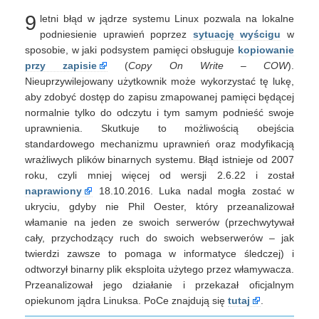
–
9
letni błąd w jądrze systemu Linux pozwala na lokalne
lokalne
podniesienie
podniesienie uprawień poprzez
sytuację wyścigu
w
uprawnień
sposobie, w jaki podsystem pamięci obsługuje
kopiowanie
poprzez
przy zapisie
(
Copy On Write – COW
).
lukę
Nieuprzywilejowany użytkownik może wykorzystać tę lukę,
w
aby zdobyć dostęp do zapisu zmapowanej pamięci będącej
jądrze
normalnie tylko do odczytu i tym samym podnieść swoje
uprawnienia. Skutkuje to możliwością obejścia
standardowego mechanizmu uprawnień oraz modyfikacją
wrażliwych plików binarnych systemu. Błąd istnieje od 2007
roku, czyli mniej więcej od wersji 2.6.22 i został
naprawiony
18.10.2016. Luka nadal mogła zostać w
ukryciu, gdyby nie Phil Oester, który przeanalizował
włamanie na jeden ze swoich serwerów (przechwytywał
cały, przychodzący ruch do swoich webserwerów – jak
twierdzi zawsze to pomaga w informatyce śledczej) i
odtworzył binarny plik eksploita użytego przez włamywacza.
Przeanalizował jego działanie i przekazał oficjalnym
opiekunom jądra Linuksa. PoCe znajdują się
tutaj
.