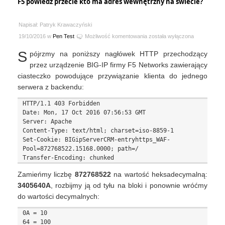
F5 powiedz przecie kto ma adres wewnętrzny na świecie?
Napisał: Patryk Krawaczyński
F5
19/10/2016 w
Pen Test
Możliwość komentowania
została wyłączona
powiedz
S
pójrzmy na poniższy nagłówek HTTP przechodzący
przecie
kto
przez urządzenie BIG-IP firmy F5 Networks zawierający
ma
ciasteczko powodujące przywiązanie klienta do jednego
adres
serwera z backendu:
wewnętrzny
na
HTTP/1.1 403 Forbidden

świecie?
Date: Mon, 17 Oct 2016 07:56:53 GMT

Server: Apache

Content-Type: text/html; charset=iso-8859-1

Set-Cookie: BIGipServerCRM-entryhttps_WAF-
Pool=872768522.15168.0000; path=/

Zamieńmy liczbę
872768522
na wartość heksadecymalną:
3405640A
, rozbijmy ją od tyłu na bloki i ponownie wróćmy
do wartości decymalnych:
0A = 10

64 = 100
