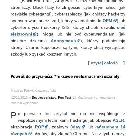
„Black Hat” oraz „Gray Hat”. Okazał się niekompletny i
everybody
stronniczy. Black Haty to źli goście: cyberkryminaliści (jak
gone
rosyjskie cybergangi), cyberszpiedzy (jak chińscy hackerzy
bad
sponsorowani przez rząd, którzy włamali się do
OPM
) lub
cyberterroryści (hackerzy ISIS, którzy chcieli rozwalić
sieć
elektrowni
). Mogą lub nie być cyberwandalami (jak
niektóre działania
Anonymous
), którzy podmieniają
strony. Czarne kapelusze są tymi, którzy chcą wyrządzać
szkody lub zyskać kosztem innych.
[ czytaj całość… ]
Powrót do przyszłości: *niksowe wieloznaczniki oszalały
Napisał: Patryk Krawaczyński
Powrót
12/10/2016 w
Bezpieczeństwo
,
Pen Test
Możliwość komentowania
do
została wyłączona
przyszłości:
P
o pierwsze ten artykuł nie ma nic wspólnego z
*niksowe
wieloznaczniki
współczesnymi technikami hackingu jak obejście
ASLR
,
oszalały
eksploracją
ROP
, zdalnym
0day
lub
łańcuchem 14
różnych
błędów, aby złamać Chrome. Nic z tych rzeczy.