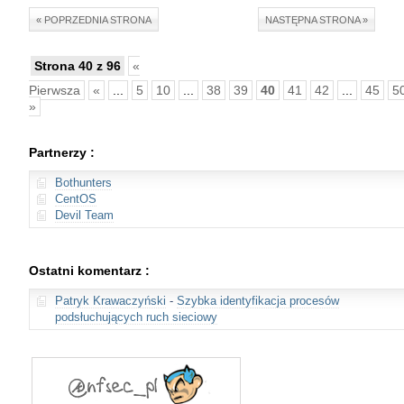
« POPRZEDNIA STRONA
NASTĘPNA STRONA »
Strona 40 z 96
«
Pierwsza
«
...
5
10
...
38
39
40
41
42
...
45
5
»
Partnerzy :
Bothunters
CentOS
Devil Team
Ostatni komentarz :
Patryk Krawaczyński
-
Szybka identyfikacja procesów
podsłuchujących ruch sieciowy