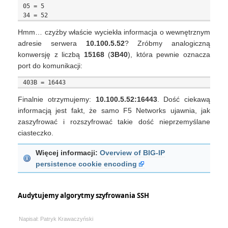
05 = 5

Hmm… czyżby właście wyciekła informacja o wewnętrznym
adresie serwera
10.100.5.52
? Zróbmy analogiczną
konwersję z liczbą
15168
(
3B40
), która pewnie oznacza
port do komunikacji:
Finalnie otrzymujemy:
10.100.5.52:16443
. Dość ciekawą
informacją jest fakt, że samo F5 Networks ujawnia, jak
zaszyfrować i rozszyfrować takie dość nieprzemyślane
ciasteczko.
Więcej informacji:
Overview of BIG-IP
persistence cookie encoding
Audytujemy algorytmy szyfrowania SSH
Napisał: Patryk Krawaczyński