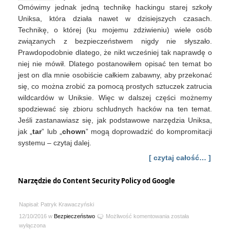
Omówimy jednak jedną technikę hackingu starej szkoły
Uniksa, która działa nawet w dzisiejszych czasach.
Technikę, o której (ku mojemu zdziwieniu) wiele osób
związanych z bezpieczeństwem nigdy nie słyszało.
Prawdopodobnie dlatego, że nikt wcześniej tak naprawdę o
niej nie mówił. Dlatego postanowiłem opisać ten temat bo
jest on dla mnie osobiście całkiem zabawny, aby przekonać
się, co można zrobić za pomocą prostych sztuczek zatrucia
wildcardów w Uniksie. Więc w dalszej części możnemy
spodziewać się zbioru schludnych hacków na ten temat.
Jeśli zastanawiasz się, jak podstawowe narzędzia Uniksa,
jak „
tar
” lub „
chown
” mogą doprowadzić do kompromitacji
systemu – czytaj dalej.
[ czytaj całość… ]
Narzędzie do Content Security Policy od Google
Napisał: Patryk Krawaczyński
Narzędzie
12/10/2016 w
Bezpieczeństwo
Możliwość komentowania
została
do
wyłączona