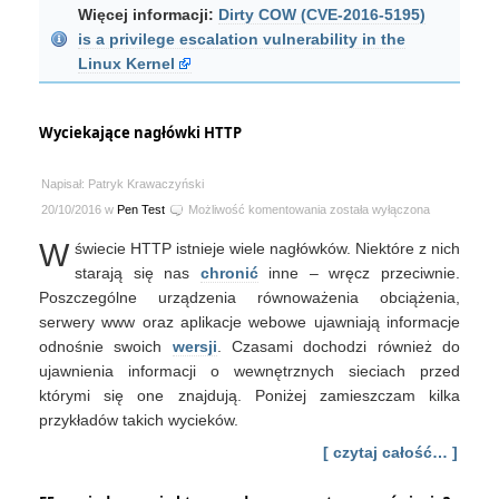
Więcej informacji:
Dirty COW (CVE-2016-5195)
is a privilege escalation vulnerability in the
Linux Kernel
Wyciekające nagłówki HTTP
Napisał: Patryk Krawaczyński
Wyciekające
20/10/2016 w
Pen Test
Możliwość komentowania
została wyłączona
nagłówki
W
świecie HTTP istnieje wiele nagłówków. Niektóre z nich
HTTP
starają się nas
chronić
inne – wręcz przeciwnie.
Poszczególne urządzenia równoważenia obciążenia,
serwery www oraz aplikacje webowe ujawniają informacje
odnośnie swoich
wersji
. Czasami dochodzi również do
ujawnienia informacji o wewnętrznych sieciach przed
którymi się one znajdują. Poniżej zamieszczam kilka
przykładów takich wycieków.
[ czytaj całość… ]