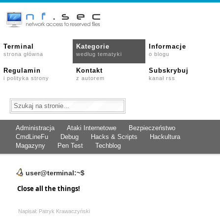
Terminal
Kategorie
Informacje
strona główna
według tematyki
o blogu
Regulamin
Kontakt
Subskrybuj
i polityka strony
z autorem
kanał rss
Administracja
Ataki Internetowe
Bezpieczeństwo
CmdLineFu
Debug
Hacks & Scripts
Hackultura
Magazyny
Pen Test
Techblog
user@terminal:~$
Close all the things!
Napisał: Patryk Krawaczyński