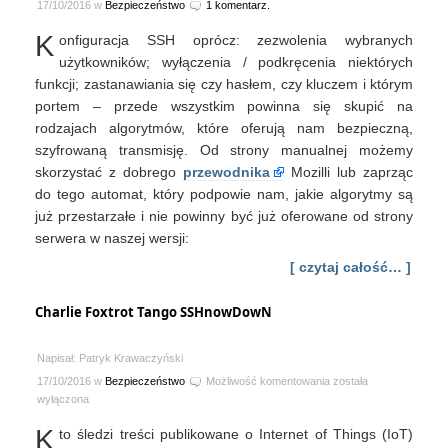
17/10/2016 w
Bezpieczeństwo
1 komentarz.
K
onfiguracja SSH oprócz: zezwolenia wybranych
użytkowników; wyłączenia / podkręcenia niektórych
funkcji; zastanawiania się czy hasłem, czy kluczem i którym
portem – przede wszystkim powinna się skupić na
rodzajach algorytmów, które oferują nam bezpieczną,
szyfrowaną transmisję. Od strony manualnej możemy
skorzystać z dobrego
przewodnika
Mozilli lub zaprząc
do tego automat, który podpowie nam, jakie algorytmy są
już przestarzałe i nie powinny być już oferowane od strony
serwera w naszej wersji:
[ czytaj całość… ]
Charlie Foxtrot Tango SSHnowDowN
Napisał: Patryk Krawaczyński
Charlie
17/10/2016 w
Bezpieczeństwo
Możliwość komentowania
została
Foxtrot
wyłączona
Tango
K
to śledzi treści publikowane o Internet of Things (IoT)
SSHnowDowN