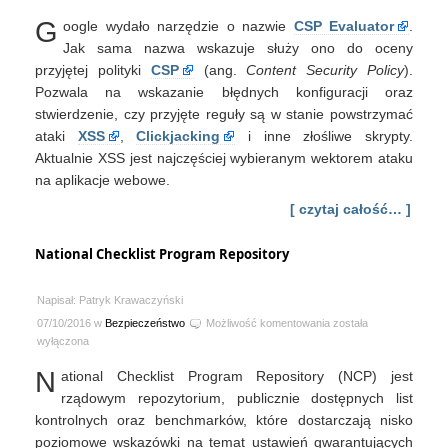
Content
G
oogle wydało narzędzie o nazwie
CSP Evaluator
.
Security
Policy
Jak sama nazwa wskazuje służy ono do oceny
od
przyjętej polityki
CSP
(ang.
Content Security Policy
).
Google
Pozwala na wskazanie błędnych konfiguracji oraz
stwierdzenie, czy przyjęte reguły są w stanie powstrzymać
ataki
XSS
,
Clickjacking
i inne złośliwe skrypty.
Aktualnie XSS jest najczęściej wybieranym wektorem ataku
na aplikacje webowe.
[ czytaj całość… ]
National Checklist Program Repository
Napisał: Patryk Krawaczyński
National
07/10/2016 w
Bezpieczeństwo
Możliwość komentowania
została
Checklist
wyłączona
Program
N
ational Checklist Program Repository (NCP) jest
Repository
rządowym repozytorium, publicznie dostępnych list
kontrolnych oraz benchmarków, które dostarczają nisko
poziomowe wskazówki na temat ustawień gwarantujących