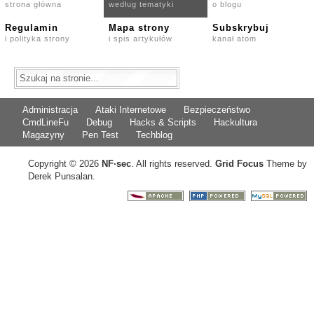
strona główna
według tematyki
o blogu
Regulamin
Mapa strony
Subskrybuj
i polityka strony
i spis artykułów
kanał atom
Administracja
Ataki Internetowe
Bezpieczeństwo
CmdLineFu
Debug
Hacks & Scripts
Hackultura
Magazyny
Pen Test
Techblog
Copyright © 2026
NF
·
sec
. All rights reserved.
Grid Focus
Theme by
Derek Punsalan.