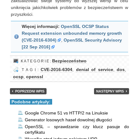
zaktualizować swoje systemy do wyższej wersji w celu
uniknięcia jakichkolwiek problemów z bezpieczeństwem w
przyszłości.
Więcej informacji:
OpenSSL OCSP Status
Request extension unbounded memory growth
(CVE-2016-6304)
,
OpenSSL Security Advisory
[22 Sep 2016]
Bezpieczeństwo
K A T E G O R I E :
CVE-2016-6304
,
denial of service
,
dos
,
T A G I :
ocsp
,
openssl
POPRZEDNI WPIS
NASTĘPNY WPIS
Podobne artykuły:
Google Chrome 51 vs HTTP/2 na Linuksie
Generator losowych haseł dowolnej długości
OpenSSL – sprawdzanie czy klucz pasuje do
certyfikatu