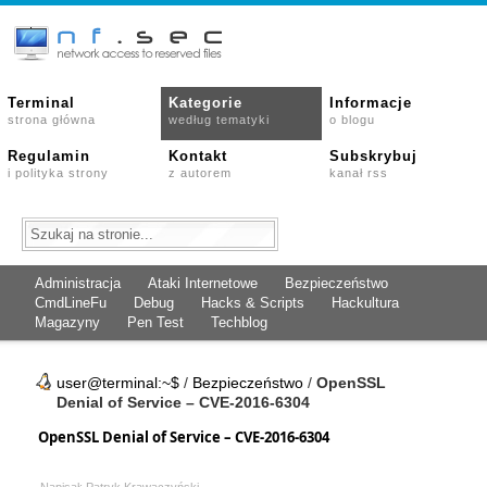
Terminal
Kategorie
Informacje
strona główna
według tematyki
o blogu
Regulamin
Kontakt
Subskrybuj
i polityka strony
z autorem
kanał rss
Administracja
Ataki Internetowe
Bezpieczeństwo
CmdLineFu
Debug
Hacks & Scripts
Hackultura
Magazyny
Pen Test
Techblog
user@terminal:~$
/
Bezpieczeństwo
/
OpenSSL
Denial of Service – CVE-2016-6304
OpenSSL Denial of Service – CVE-2016-6304