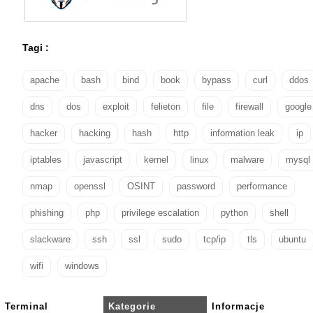
Tagi :
apache
bash
bind
book
bypass
curl
ddos
dns
dos
exploit
felieton
file
firewall
google
hacker
hacking
hash
http
information leak
ip
iptables
javascript
kernel
linux
malware
mysql
nmap
openssl
OSINT
password
performance
phishing
php
privilege escalation
python
shell
slackware
ssh
ssl
sudo
tcp/ip
tls
ubuntu
wifi
windows
Terminal
Kategorie
Informacje