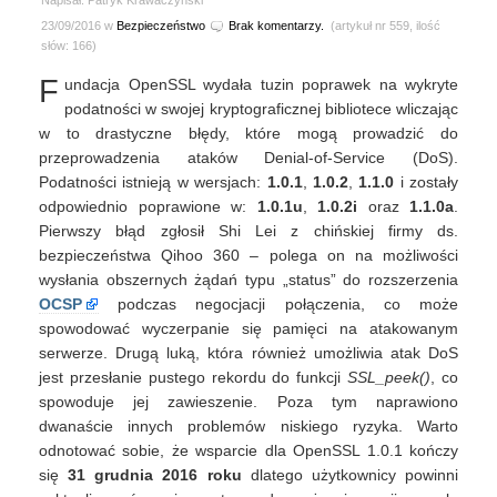
Napisał: Patryk Krawaczyński
23/09/2016 w
Bezpieczeństwo
Brak komentarzy.
(artykuł nr 559, ilość
słów: 166)
F
undacja OpenSSL wydała tuzin poprawek na wykryte
podatności w swojej kryptograficznej bibliotece wliczając
w to drastyczne błędy, które mogą prowadzić do
przeprowadzenia ataków Denial-of-Service (DoS).
Podatności istnieją w wersjach:
1.0.1
,
1.0.2
,
1.1.0
i zostały
odpowiednio poprawione w:
1.0.1u
,
1.0.2i
oraz
1.1.0a
.
Pierwszy błąd zgłosił Shi Lei z chińskiej firmy ds.
bezpieczeństwa Qihoo 360 – polega on na możliwości
wysłania obszernych żądań typu „status” do rozszerzenia
OCSP
podczas negocjacji połączenia, co może
spowodować wyczerpanie się pamięci na atakowanym
serwerze. Drugą luką, która również umożliwia atak DoS
jest przesłanie pustego rekordu do funkcji
SSL_peek()
, co
spowoduje jej zawieszenie. Poza tym naprawiono
dwanaście innych problemów niskiego ryzyka. Warto
odnotować sobie, że wsparcie dla OpenSSL 1.0.1 kończy
się
31 grudnia 2016 roku
dlatego użytkownicy powinni