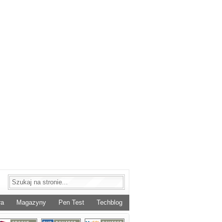
ra
Magazyny
Pen Test
Techblog