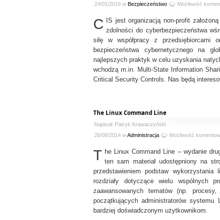
24/01/2016 w
Bezpieczeństwo
Możliwość komen
C
IS jest organizacją non-profit założon
zdolności do cyberbezpieczeństwa wśr
siłę w współpracy z przedsiębiorcami 
bezpieczeństwa cybernetycznego na glo
najlepszych praktyk w celu uzyskania natyc
wchodzą m.in. Multi-State Information Sha
Critical Security Controls. Nas będą intere
The Linux Command Line
Napisał: Patryk Krawaczyński
26/08/2014 w
Administracja
Możliwość komento
T
he Linux Command Line – wydanie drugi
ten sam materiał udostępniony na st
przedstawieniem podstaw wykorzystania li
rozdziały dotyczące wielu wspólnych pr
zaawansowanych tematów (np. procesy, 
początkujących administratorów systemu L
bardziej doświadczonym użytkownikom.