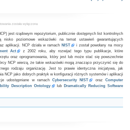
National
towania
została wyłączona
Checklist
NCP) jest rządowym repozytorium, publicznie dostępnych list kontrolnych
Program
Repository
ją nisko poziomowe wskazówki na temat ustawień gwarantujących
az aplikacji. NCP działa w ramach
NIST
i został powołany na mocy
ment Act
z 2002 roku, aby rozwijać tego typu publikacje, które
przętu oraz oprogramowania, który jest lub może stać się powszechnie
wórcy NCP wierzą, że takie wskazówki mogą znacząco przyczynić się do
nego rodzaju organizację. Jest to prawie identyczna inicjatywa, jak
ia NCP jako dobrych praktyk w konfiguracji różnych systemów i aplikacji
kacje udostępniane w ramach
Cybersecurity NIST
oraz
Computer
bility Description Ontology
lub
Dramatically Reducing Software