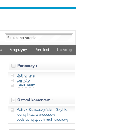
ra
Magazyny
Pen Test
Techblog
Partnerzy :
Bothunters
CentOS
Devil Team
Ostatni komentarz :
Patryk Krawaczyński
-
Szybka
identyfikacja procesów
podsłuchujących ruch sieciowy