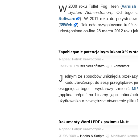
W
2008 roku Tollef Fog Heen (
Varnish
System Administration
„. Od tego c
Software
). W 2011 roku do przystosow
(
39Web
). Tak cała przygotowana treść zo
udostępniona on-line 28 marca 2012 roku jak
Zapobieganie potencjalnym lukom XSS w st
Napisał: Patryk Krawaczyński
15/03/2011 w
Bezpieczeństwo
1 komentarz.
J
ednym ze sposobów uniknięcia przekazy
kodu JavaScript do sesji przeglądarek j
osiągnięcia tego – wystarczy zmienić
MI
„application/pdf” na binarny „application/o
użytkownika o zewnętrzne otworzenie pliku 
Dokumenty Word i PDF z poziomu Mutt
Napisał: Patryk Krawaczyński
31/08/2009 w
Hacks & Scripts
Możliwość komen