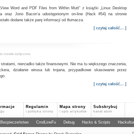
Word
„View Word and PDF Files from Within Mutt” z książki „Linux Desktop
i
PDF
y’a oraz Jono Bacon’a udostępnionym on-line (Hack #54) na stronie
z
ostało dodane także parę informacji od tłumacza.
poziomu
[ czytaj całość… ]
Mutt
Odzyskiwanie
ia
została wyłączona
danych
 stratami, nierzadko także finansowymi. Nie ma tu większego znaczenia,
kera, działanie wirusa lub trojana, przypadkowe skasowanie przez
ego.
[ czytaj całość… ]
ormacje
Regulamin
Mapa strony
Subskrybuj
ogu
i polityka strony
i spis artykułów
kanał atom
Bezpieczeństwo
CmdLineFu
Debug
Hacks & Scripts
Hackultu