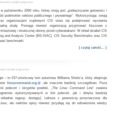
The
towania
została wyłączona
Center
ą w październiku 2000 roku, której misją jest „podwyższanie gotowości i
for
Internet
ód podmiotów sektora publicznego i prywatnego”. Wykorzystując swoją
Security
oraz organizacjami rządowymi CIS stara się podejmować wyzwania
balną skalę. Pomaga również organizacją przyjmować kluczowe z
hmiastowej i skutecznej obrony przed cyberatakami. W skład działań CIS
ring and Analysis Center (MS-ISAC), CIS Security Benchmarks oraz CIS
sować benchmarki.
[ czytaj całość… ]
The
wania
została wyłączona
Linux
e – to 537-stronicowy tom autorstwa Williama Shotts’a, który obejmuje
Command
Line
ronie
linuxcommand.org
, ale znacznie bardziej szczegółowo. Poza
nii poleceń i skryptów powłoki, „
The Linux Command Line
” zawiera
ogramów wykorzystywanych w linii poleceń, jak i dotyka bardziej
składnie regexp, dostępy). Lektura z pewnością przeznaczona dla
inux, ale niektóre opisy również przydają się do odświeżenia wiedzy