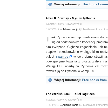
Więcej informacji:
The Linux Comm
Allen B. Downey – Myśl w Pythonie
Napisał: Patryk Krawaczyński
12/05/2014 w
Administracja
Możliwość komento
T
ink Python
– jest wprowadzeniem do p
się od podstawowych koncepcji programow
nim związane. Głębsze zagadnienia, jak re
etapów i przedstawione w ciągu kilku rozdz
pakiet
swampy
w celu demonstracji as
poeksperymentowania z prostą grafiką i a
Wersję PDF opartą na Pythonie 2.0 moż
również ją do Pythona w wersji 3.0.
Więcej informacji:
Free books from 
The Varnish Book – Tollef Fog Heen
Napisał: Patryk Krawaczyński
15/04/2012 w
Administracja
Możliwość komento