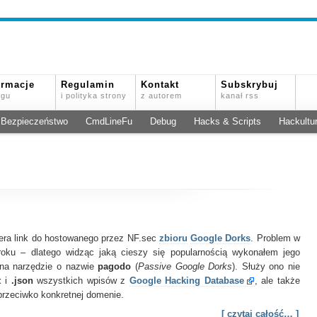
ormacje
Regulamin
Kontakt
Subskrybuj
ogu
i polityka strony
z autorem
kanał rss
Bezpieczeństwo
CmdLineFu
Debug
Hacks & Scripts
Hackultu
tera link do hostowanego przez NF.sec
zbioru
Google Dorks
. Problem w
oku – dlatego widząc jaką cieszy się popularnością wykonałem jego
 na narzędzie o nazwie
pagodo
(
Passive Google Dorks
). Służy ono nie
t
i
.json
wszystkich wpisów z
Google Hacking Database
, ale także
przeciwko konkretnej domenie.
[ czytaj całość… ]