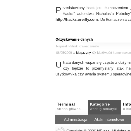
P
rzedstawiony hack jest tłumaczeniem 
Hacks” autorstwa Nicholas’a Petrele
http://hacks.oreilly.com
. Do tłumaczenia z
Odzyskiwanie danych
Napisał: Patryk Krawaczyński
06/05/2009 w
Magazyny
Możliwość komentowan
U
trata danych wiąże się często z dużymi
czy będzie to przemyślany atak hac
użytkownika czy awaria systemu operacyjn
Terminal
Kategorie
Inf
strona główna
według tematyki
o bl
Administracja
Ataki Internetowe