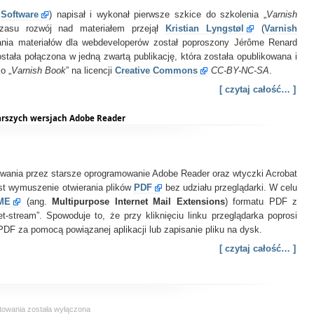
Varnish
 Software
Book
) napisał i wykonał pierwsze szkice do szkolenia „
Varnish
–
zasu rozwój nad materiałem przejął
Kristian Lyngstøl
(
Varnish
Tollef
ania materiałów dla webdeveloperów został poproszony Jérôme Renard
Fog
stała połączona w jedną zwartą publikację, która została opublikowana i
Heen
o „
Varnish Book
” na licencji
Creative Commons
CC-BY-NC-SA
.
[ czytaj całość… ]
arszych wersjach Adobe Reader
wania przez starsze oprogramowanie Adobe Reader oraz wtyczki Acrobat
est wymuszenie otwierania plików
PDF
bez udziału przeglądarki. W celu
ME
(ang.
Multipurpose Internet Mail Extensions
) formatu PDF z
ctet-stream”. Spowoduje to, że przy kliknięciu linku przeglądarka poprosi
PDF za pomocą powiązanej aplikacji lub zapisanie pliku na dysk.
[ czytaj całość… ]
Dokumenty
towania
została wyłączona