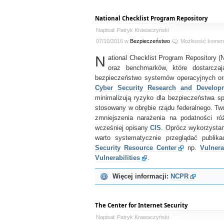
National Checklist Program Repository
Napisał: Patryk Krawaczyński
07/10/2016 w
Bezpieczeństwo
Możliwość komen
N
ational Checklist Program Repository (
oraz benchmarków, które dostarcza
bezpieczeństwo systemów operacyjnych or
Cyber Security Research and Develop
minimalizują ryzyko dla bezpieczeństwa s
stosowany w obrębie rządu federalnego. T
zmniejszenia narażenia na podatności róż
wcześniej opisany
CIS
. Oprócz wykorzystan
warto systematycznie przeglądać publi
Security Resource Center
np.
Vulnera
Vulnerabilities
.
Więcej informacji:
NCPR
The Center for Internet Security
Napisał: Patryk Krawaczyński