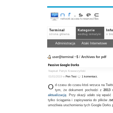
Terminal
Kategorie
Inf
strona główna
według tematyki
o bl
Administracja
Ataki Internetowe
user@terminal:~$
/
Archives for pdf
Passive Google Dorks
Napisał: Patryk Krawaczyński
01/01/2019 w
Pen Test
1 komentarz.
O
d czasu do czasu ktoś wrzuca na Twit
tym, że dokument pochodzi z
2013
r
aktualizację
. Przy okazji udało się wpaść
tylko ściągania i zapisywania do plików
.tx
umożliwia uruchomienia tych Google Dorks 