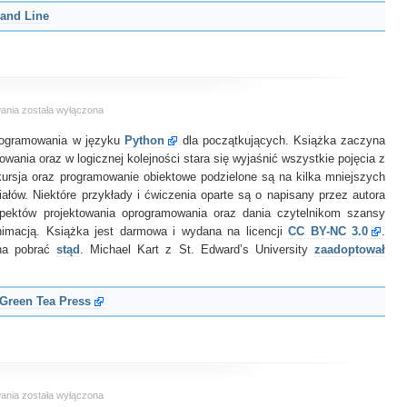
and Line
Allen
wania
została wyłączona
B.
rogramowania w języku
Downey
Python
dla początkujących. Książka zaczyna
–
ania oraz w logicznej kolejności stara się wyjaśnić wszystkie pojęcia z
Myśl
kursja oraz programowanie obiektowe podzielone są na kilka mniejszych
w
iałów. Niektóre przykłady i ćwiczenia oparte są o napisany przez autora
Pythonie
pektów projektowania oprogramowania oraz dania czytelnikom szansy
nimacją. Książka jest darmowa i wydana na licencji
CC BY-NC 3.0
.
na pobrać
stąd
. Michael Kart z St. Edward’s University
zaadoptował
Green Tea Press
The
wania
została wyłączona