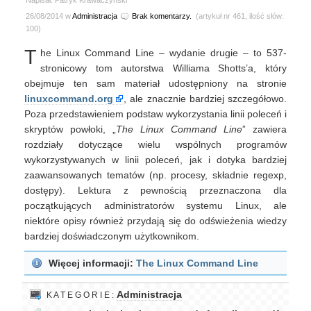
Napisał: Patryk Krawaczyński
26/08/2014 w
Administracja
Brak komentarzy.
(artykuł nr 461, ilość słów:
100)
T
he Linux Command Line – wydanie drugie – to 537-
stronicowy tom autorstwa Williama Shotts’a, który
obejmuje ten sam materiał udostępniony na stronie
linuxcommand.org
, ale znacznie bardziej szczegółowo.
Poza przedstawieniem podstaw wykorzystania linii poleceń i
skryptów powłoki, „
The Linux Command Line
” zawiera
rozdziały dotyczące wielu wspólnych programów
wykorzystywanych w linii poleceń, jak i dotyka bardziej
zaawansowanych tematów (np. procesy, składnie regexp,
dostępy). Lektura z pewnością przeznaczona dla
początkujących administratorów systemu Linux, ale
niektóre opisy również przydają się do odświeżenia wiedzy
bardziej doświadczonym użytkownikom.
Więcej informacji:
The Linux Command Line
Administracja
K A T E G O R I E :