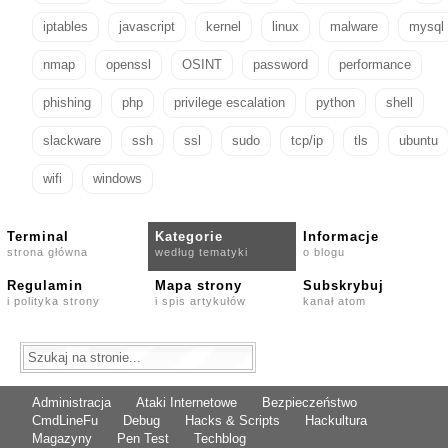
iptables
javascript
kernel
linux
malware
mysql
nmap
openssl
OSINT
password
performance
phishing
php
privilege escalation
python
shell
slackware
ssh
ssl
sudo
tcp/ip
tls
ubuntu
wifi
windows
Terminal
Kategorie
Informacje
strona główna
według tematyki
o blogu
Regulamin
Mapa strony
Subskrybuj
i polityka strony
i spis artykułów
kanał atom
Administracja
Ataki Internetowe
Bezpieczeństwo
CmdLineFu
Debug
Hacks & Scripts
Hackultura
Magazyny
Pen Test
Techblog