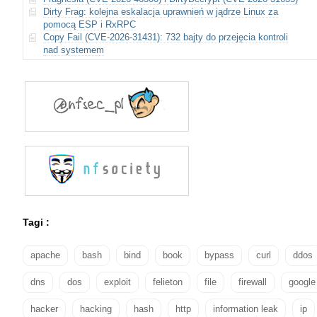
Dirty Frag: kolejna eskalacja uprawnień w jądrze Linux za
pomocą ESP i RxRPC
Copy Fail (CVE-2026-31431): 732 bajty do przejęcia kontroli
nad systemem
Tagi :
apache
bash
bind
book
bypass
curl
ddos
dns
dos
exploit
felieton
file
firewall
google
hacker
hacking
hash
http
information leak
ip