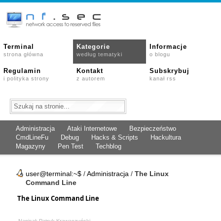
Terminal
Kategorie
Informacje
strona główna
według tematyki
o blogu
Regulamin
Kontakt
Subskrybuj
i polityka strony
z autorem
kanał rss
Administracja
Ataki Internetowe
Bezpieczeństwo
CmdLineFu
Debug
Hacks & Scripts
Hackultura
Magazyny
Pen Test
Techblog
user@terminal:~$
/
Administracja
/
The Linux
Command Line
The Linux Command Line