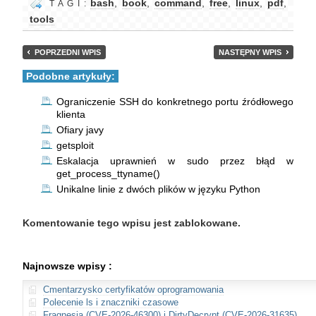
bash
,
book
,
command
,
free
,
linux
,
pdf
,
T A G I :
tools
POPRZEDNI WPIS
NASTĘPNY WPIS
Podobne artykuły:
Ograniczenie SSH do konkretnego portu źródłowego
klienta
Ofiary javy
getsploit
Eskalacja uprawnień w sudo przez błąd w
get_process_ttyname()
Unikalne linie z dwóch plików w języku Python
Komentowanie tego wpisu jest zablokowane.
Najnowsze wpisy :
Cmentarzysko certyfikatów oprogramowania
Polecenie ls i znaczniki czasowe
Fragnesia (CVE-2026-46300) i DirtyDecrypt (CVE-2026-31635)