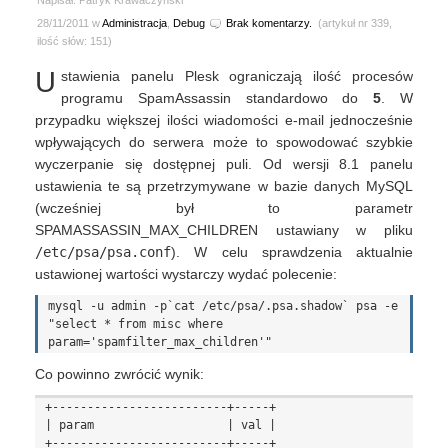
Napisał: Patryk Krawaczyński
28/11/2011 w
Administracja
,
Debug
Brak komentarzy.
(artykuł nr 339,
ilość słów: 151)
U
stawienia panelu Plesk ograniczają ilość procesów
programu SpamAssassin standardowo do
5
. W
przypadku większej ilości wiadomości e-mail jednocześnie
wpływających do serwera może to spowodować szybkie
wyczerpanie się dostępnej puli. Od wersji 8.1 panelu
ustawienia te są przetrzymywane w bazie danych MySQL
(wcześniej był to parametr
SPAMASSASSIN_MAX_CHILDREN ustawiany w pliku
/etc/psa/psa.conf
). W celu sprawdzenia aktualnie
ustawionej wartości wystarczy wydać polecenie:
mysql -u admin -p`cat /etc/psa/.psa.shadow` psa -e 
"select * from misc where 
Co powinno zwrócić wynik:
+-------------------------+-----+

| param                   | val |

+-------------------------+-----+
