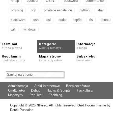
nmap
openssl
OSINT
password
performance
phishing
php
privilege escalation
python
shell
slackware
ssh
ssl
sudo
tcp/ip
tls
ubuntu
wifi
windows
Terminal
Kategorie
Informacje
strona główna
według tematyki
o blogu
Regulamin
Mapa strony
Subskrybuj
i polityka strony
i spis artykułów
kanał atom
Administracja
Ataki Internetowe
Bezpieczeństwo
CmdLineFu
Debug
Hacks & Scripts
Hackultura
Magazyny
Pen Test
Techblog
Copyright © 2026
NF
·
sec
. All rights reserved.
Grid Focus
Theme by
Derek Punsalan.