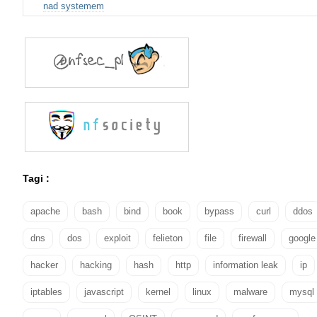
nad systemem
Tagi :
apache
bash
bind
book
bypass
curl
ddos
dns
dos
exploit
felieton
file
firewall
google
hacker
hacking
hash
http
information leak
ip
iptables
javascript
kernel
linux
malware
mysql