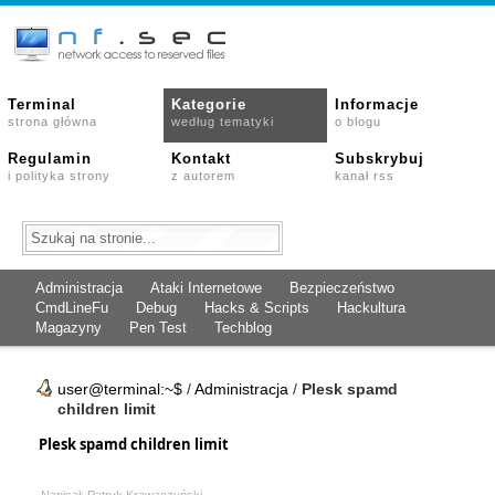
Terminal
Kategorie
Informacje
strona główna
według tematyki
o blogu
Regulamin
Kontakt
Subskrybuj
i polityka strony
z autorem
kanał rss
Administracja
Ataki Internetowe
Bezpieczeństwo
CmdLineFu
Debug
Hacks & Scripts
Hackultura
Magazyny
Pen Test
Techblog
user@terminal:~$
/
Administracja
/
Plesk spamd
children limit
Plesk spamd children limit