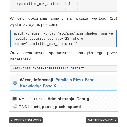
| spamfilter_max_children | 5   |

W celu dokonania zmiany na wyższą wartość (25)
wystarczy wydać polecenie:
mysql -u admin -p`cat /etc/psa/.psa.shadow` psa -e 
"update psa.misc set val='
25
' where 
Oraz zrestartować spamassassin zarządzanego przez
panel Plesk:
Więcej informacji:
Parallels Plesk Panel
Knowledge Base
Administracja
,
Debug
K A T E G O R I E :
limit
,
panel
,
plesk
,
spamd
T A G I :
POPRZEDNI WPIS
NASTĘPNY WPIS