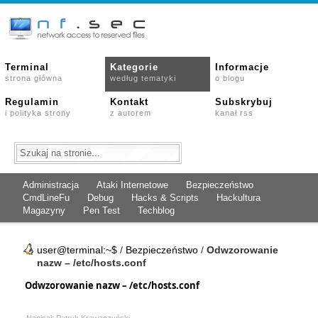
Terminal
Kategorie
Informacje
strona główna
według tematyki
o blogu
Regulamin
Kontakt
Subskrybuj
i polityka strony
z autorem
kanał rss
Administracja
Ataki Internetowe
Bezpieczeństwo
CmdLineFu
Debug
Hacks & Scripts
Hackultura
Magazyny
Pen Test
Techblog
user@terminal:~$
/
Bezpieczeństwo
/
Odwzorowanie
nazw – /etc/hosts.conf
Odwzorowanie nazw – /etc/hosts.conf