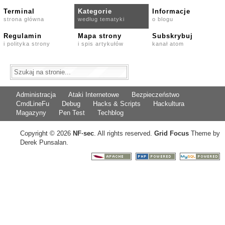
Terminal
Kategorie
Informacje
strona główna
według tematyki
o blogu
Regulamin
Mapa strony
Subskrybuj
i polityka strony
i spis artykułów
kanał atom
Administracja
Ataki Internetowe
Bezpieczeństwo
CmdLineFu
Debug
Hacks & Scripts
Hackultura
Magazyny
Pen Test
Techblog
Copyright © 2026
NF
·
sec
. All rights reserved.
Grid Focus
Theme by
Derek Punsalan.