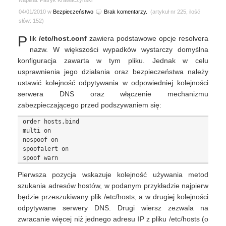
Napisał: Patryk Krawaczyński
04/01/2010 w
Bezpieczeństwo
Brak komentarzy.
(artykuł nr 225, ilość
słów: 152)
P
lik
/etc/host.conf
zawiera podstawowe opcje resolvera
nazw. W większości wypadków wystarczy domyślna
konfiguracja zawarta w tym pliku. Jednak w celu
usprawnienia jego działania oraz bezpieczeństwa należy
ustawić kolejność odpytywania w odpowiedniej kolejności
serwera DNS oraz włączenie mechanizmu
zabezpieczającego przed podszywaniem się:
order hosts,bind

multi on

nospoof on

spoofalert on

Pierwsza pozycja wskazuje kolejność używania metod
szukania adresów hostów, w podanym przykładzie najpierw
będzie przeszukiwany plik /etc/hosts, a w drugiej kolejności
odpytywane serwery DNS. Drugi wiersz zezwala na
zwracanie więcej niż jednego adresu IP z pliku /etc/hosts (o