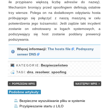
ile przypisano większą liczbę adresów do nazwy).
Mechanizm broniący przed spoofingiem definiują ostatnie
trzy wiersze. Polega on na dodatkowym odpytaniu hosta
próbującego się połączyć z naszą maszyną w celu
potwierdzenia jego tożsamości. Jeśli zajdzie taki incydent
zostanie on odnotowany w logach systemowych, a
podszywający się host zostanie poddany prewencji
podszywania.
Więcej informacji:
The hosts file
,
Podręczny
serwer DNS
Bezpieczeństwo
K A T E G O R I E :
dns
,
resolwer
,
spoofing
T A G I :
POPRZEDNI WPIS
NASTĘPNY WPIS
Podobne artykuły:
Bezpieczne wyszukiwanie pliku w systemie
Przyśpieszanie startu z LILO