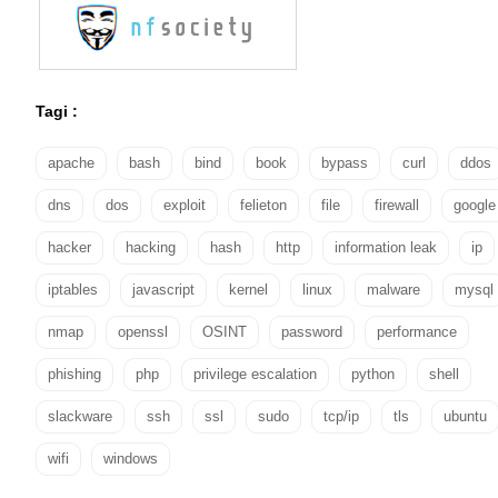
Tagi :
apache
bash
bind
book
bypass
curl
ddos
dns
dos
exploit
felieton
file
firewall
google
hacker
hacking
hash
http
information leak
ip
iptables
javascript
kernel
linux
malware
mysql
nmap
openssl
OSINT
password
performance
phishing
php
privilege escalation
python
shell
slackware
ssh
ssl
sudo
tcp/ip
tls
ubuntu
wifi
windows