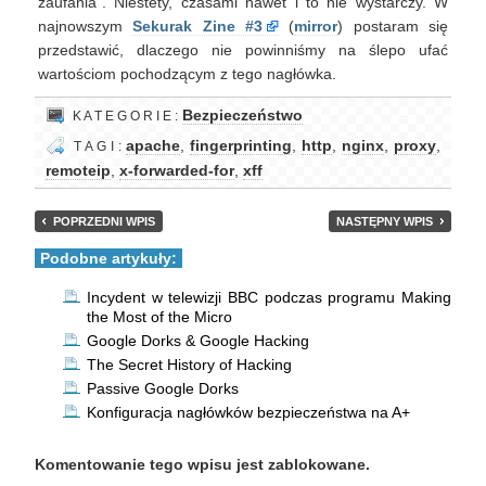
zaufania”. Niestety, czasami nawet i to nie wystarczy. W
najnowszym
Sekurak Zine #3
(
mirror
) postaram się
przedstawić, dlaczego nie powinniśmy na ślepo ufać
wartościom pochodzącym z tego nagłówka.
Bezpieczeństwo
K A T E G O R I E :
apache
,
fingerprinting
,
http
,
nginx
,
proxy
,
T A G I :
remoteip
,
x-forwarded-for
,
xff
POPRZEDNI WPIS
NASTĘPNY WPIS
Podobne artykuły:
Incydent w telewizji BBC podczas programu Making
the Most of the Micro
Google Dorks & Google Hacking
The Secret History of Hacking
Passive Google Dorks
Konfiguracja nagłówków bezpieczeństwa na A+
Komentowanie tego wpisu jest zablokowane.