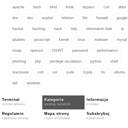
apache
bash
bind
book
bypass
curl
ddos
dns
dos
exploit
felieton
file
firewall
google
hacker
hacking
hash
http
information leak
ip
iptables
javascript
kernel
linux
malware
mysql
nmap
openssl
OSINT
password
performance
phishing
php
privilege escalation
python
shell
slackware
ssh
ssl
sudo
tcp/ip
tls
ubuntu
wifi
windows
Terminal
Kategorie
Informacje
strona główna
według tematyki
o blogu
Regulamin
Mapa strony
Subskrybuj
i polityka strony
i spis artykułów
kanał atom