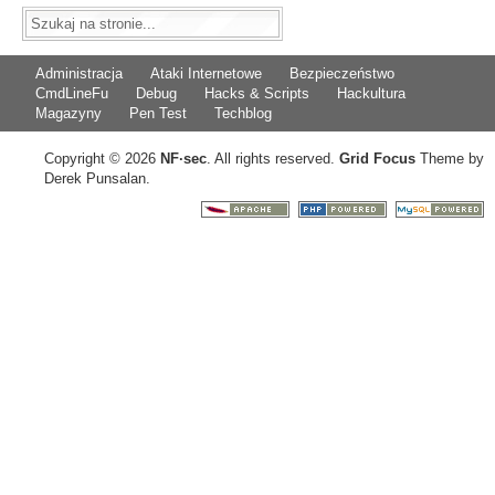
Administracja
Ataki Internetowe
Bezpieczeństwo
CmdLineFu
Debug
Hacks & Scripts
Hackultura
Magazyny
Pen Test
Techblog
Copyright © 2026
NF
·
sec
. All rights reserved.
Grid Focus
Theme by
Derek Punsalan.