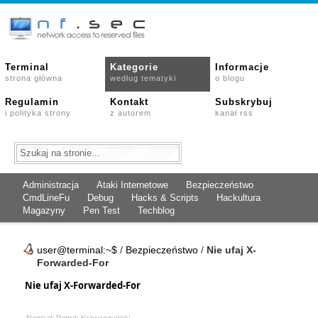
Terminal
Kategorie
Informacje
strona główna
według tematyki
o blogu
Regulamin
Kontakt
Subskrybuj
i polityka strony
z autorem
kanał rss
Administracja
Ataki Internetowe
Bezpieczeństwo
CmdLineFu
Debug
Hacks & Scripts
Hackultura
Magazyny
Pen Test
Techblog
user@terminal:~$
/
Bezpieczeństwo
/
Nie ufaj X-
Forwarded-For
Nie ufaj X-Forwarded-For