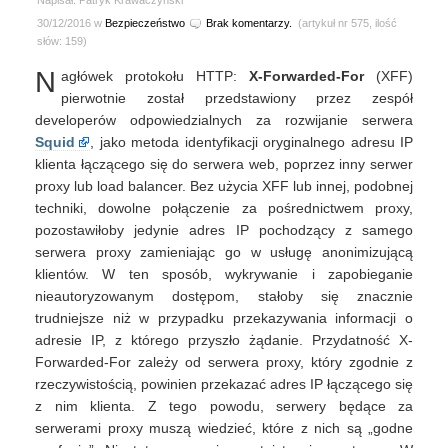
Napisał: Patryk Krawaczyński
30/12/2016 w
Bezpieczeństwo
Brak komentarzy.
(artykuł nr 575, ilość
słów: 159)
N
agłówek protokołu HTTP:
X-Forwarded-For
(XFF)
pierwotnie został przedstawiony przez zespół
developerów odpowiedzialnych za rozwijanie serwera
Squid
, jako metoda identyfikacji oryginalnego adresu IP
klienta łączącego się do serwera web, poprzez inny serwer
proxy lub load balancer. Bez użycia XFF lub innej, podobnej
techniki, dowolne połączenie za pośrednictwem proxy,
pozostawiłoby jedynie adres IP pochodzący z samego
serwera proxy zamieniając go w usługę anonimizującą
klientów. W ten sposób, wykrywanie i zapobieganie
nieautoryzowanym dostępom, stałoby się znacznie
trudniejsze niż w przypadku przekazywania informacji o
adresie IP, z którego przyszło żądanie. Przydatność X-
Forwarded-For zależy od serwera proxy, który zgodnie z
rzeczywistością, powinien przekazać adres IP łączącego się
z nim klienta. Z tego powodu, serwery będące za
serwerami proxy muszą wiedzieć, które z nich są „godne