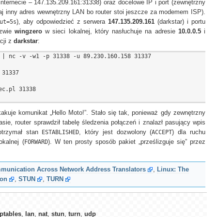
internecie – 147.135.209.161:31338) oraz docelowe IP i port (zewnętrzny
utaj inny adres wewnętrzny LAN bo router stoi jeszcze za modemem ISP).
ut=5s
), aby odpowiedzieć z serwera
147.135.209.161
(darkstar) i portu
azwie
wingzero
w sieci lokalnej, który nasłuchuje na adresie
10.0.0.5
i
cji z
darkstar
:
 | nc -v -w1 -p 31338 -u 89.230.160.158 31337

31337

c.pl 31338

kuje komunikat „Hello Moto!”. Stało się tak, ponieważ gdy zewnętrzny
sie, router sprawdził tabelę śledzenia połączeń i znalazł pasujący wpis
 otrzymał stan
ESTABLISHED
, który jest dozwolony (
ACCEPT
) dla ruchu
okalnej (
FORWARD
). W ten prosty sposób pakiet „prześlizguje się” przez
mmunication Across Network Address Translators
,
Linux: The
ion
,
STUN
,
TURN
iptables
,
lan
,
nat
,
stun
,
turn
,
udp