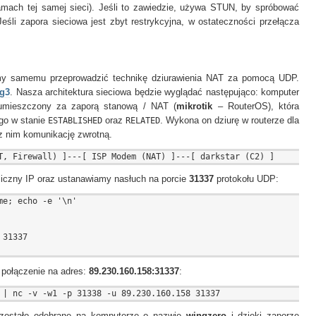
 ramach tej samej sieci). Jeśli to zawiedzie, używa STUN, by spróbować
Jeśli zapora sieciowa jest zbyt restrykcyjna, w ostateczności przełącza
my samemu przeprowadzić technikę dziurawienia NAT za pomocą UDP.
g3
. Nasza architektura sieciowa będzie wyglądać następująco: komputer
 umieszczony za zaporą stanową / NAT (
mikrotik
– RouterOS), która
ego w stanie
ESTABLISHED
oraz
RELATED
. Wykona on dziurę w routerze dla
 z nim komunikację zwrotną.
iczny IP oraz ustanawiamy nasłuch na porcie
31337
protokołu UDP:
e; echo -e '\n'

31337

 połączenie na adres:
89.230.160.158:31337
: