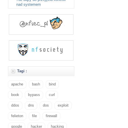
nad systemem
Tagi :
apache
bash
bind
book
bypass
curl
ddos
dns
dos
exploit
felieton
file
firewall
google
hacker
hacking