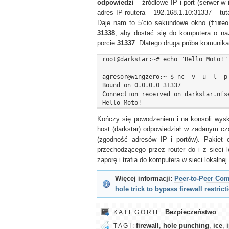
odpowiedzi
– źródłowe IP i port (serwer w 
adres IP routera – 192.168.1.10:31337 – t
Daje nam to 5’cio sekundowe okno (
timeo
31338
, aby dostać się do komputera o n
porcie
31337
. Dlatego druga próba komunika
root@darkstar:~# echo "Hello Moto!"
agresor@wingzero:~ $ nc -v -u -l -p 
Bound on 0.0.0.0 31337

Connection received on darkstar.nfse
Kończy się powodzeniem i na konsoli wyska
host (darkstar) odpowiedział w zadanym cza
(zgodność adresów IP i portów). Pakiet
przechodzącego przez router do i z sieci l
zaporę i trafia do komputera w sieci lokalnej.
Więcej informacji:
Peer-to-Peer Co
hole trick to bypass firewall restrict
K A T E G O R I E :
Bezpieczeństwo
T A G I :
firewall
,
hole punching
,
ice
,