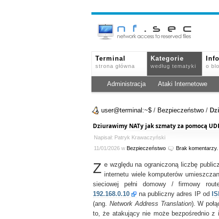
Terminal
Kategorie
Inf
strona główna
według tematyki
o bl
Administracja
Ataki Internetowe
user@terminal:~$
/
Bezpieczeństwo
/
Dz
Dziurawimy NATy jak szmaty za pomocą UD
Napisał: Patryk Krawaczyński
11/01/2026 w
Bezpieczeństwo
Brak komentarzy.
Z
e względu na ograniczoną liczbę publi
internetu wiele komputerów umieszczan
sieciowej pełni domowy / firmowy rout
192.168.0.10
na publiczny adres IP od
IS
(ang.
Network Address Translation
). W poł
to, że atakujący nie może bezpośrednio z 