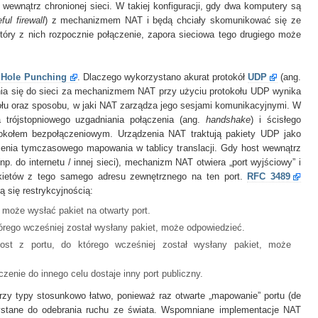
 wewnątrz chronionej sieci. W takiej konfiguracji, gdy dwa komputery są
eful firewall
) z mechanizmem NAT i będą chciały skomunikować się ze
który z nich rozpocznie połączenie, zapora sieciowa tego drugiego może
Hole Punching
. Dlaczego wykorzystano akurat protokół
UDP
(ang.
nia się do sieci za mechanizmem NAT przy użyciu protokołu UDP wynika
kołu oraz sposobu, w jaki NAT zarządza jego sesjami komunikacyjnymi. W
 trójstopniowego uzgadniania połączenia (ang.
handshake
) i ścisłego
tokołem bezpołączeniowym. Urządzenia NAT traktują pakiety UDP jako
rzenia tymczasowego mapowania w tablicy translacji. Gdy host wewnątrz
p. do internetu / innej sieci), mechanizm NAT otwiera „port wyjściowy” i
kietów z tego samego adresu zewnętrznego na ten port.
RFC 3489
ą się restrykcyjnością:
może wysłać pakiet na otwarty port.
tórego wcześniej został wysłany pakiet, może odpowiedzieć.
st z portu, do którego wcześniej został wysłany pakiet, może
enie do innego celu dostaje inny port publiczny.
rzy typy stosunkowo łatwo, ponieważ raz otwarte „mapowanie” portu (de
zystane do odebrania ruchu ze świata. Wspomniane implementacje NAT