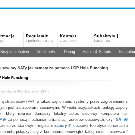
ormacje
Regulamin
Kontakt
Subskrybuj
ogu
i polityka strony
z autorem
kanał rss
Bezpieczeństwo
CmdLineFu
Debug
Hacks & Scripts
Hackultu
iurawimy NATy jak szmaty za pomocą UDP Hole Punching
P Hole Punching
(artykuł nr 943, ilość słów: 1344)
cznych adresów IPv4, a także aby chronić systemy przez zagrożeniami z
ych jest za zaporami sieciowymi. W wielu przypadkach funkcję zapory
er, który również tłumaczy lokalny adres sieciowy komputera np.
P
za pomocą mechanizmu translacji adresów sieciowych, czyli
NAT
ączeniu ze stanowymi regułami
zapory
sieciowej teoretycznie oznacza
internetu połączyć się z komputerem wewnątrz takiej sieci – pierwsze /