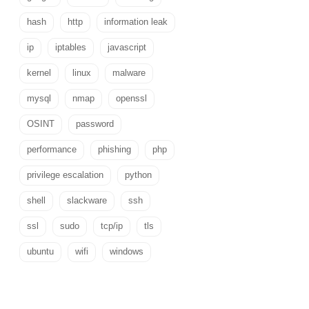
hash
http
information leak
ip
iptables
javascript
kernel
linux
malware
mysql
nmap
openssl
OSINT
password
performance
phishing
php
privilege escalation
python
shell
slackware
ssh
ssl
sudo
tcp/ip
tls
ubuntu
wifi
windows