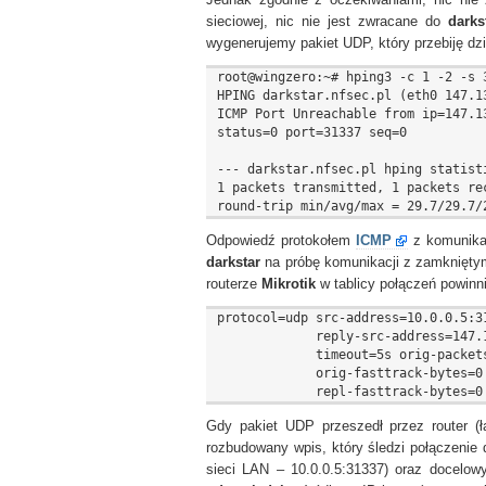
Jednak zgodnie z oczekiwaniami, nic nie
sieciowej, nic nie jest zwracane do
darks
wygenerujemy pakiet UDP, który przebiję dziu
root@wingzero:~# hping3 -c 1 -2 -s 
HPING darkstar.nfsec.pl (eth0 147.1
ICMP Port Unreachable from ip=147.13
status=0 port=31337 seq=0

--- darkstar.nfsec.pl hping statisti
1 packets transmitted, 1 packets rec
Odpowiedź protokołem
ICMP
z komunik
darkstar
na próbę komunikacji z zamkniętym
routerze
Mikrotik
w tablicy połączeń powin
protocol=udp src-address=10.0.0.5:3
             reply-src-address=147.
             timeout=5s orig-packet
             orig-fasttrack-bytes=0
Gdy pakiet UDP przeszedł przez router (
rozbudowany wpis, który śledzi połączenie 
sieci LAN – 10.0.0.5:31337) oraz docelowy