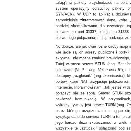
„ufają”, iż pakiety przychodzące na port
system operacyjny odrzuciłby pakiety 
SYN/ACK). W UDP to aplikacja dziurawi
samodzielnie zinterpretować dane, które 
bardziej skomplikowana dla czwartego t
pierwszemu port
31337
, kolejnemu
31338
i
pierwotnego połączenia, mając nadzieję, ż
No dobrze, ale jak dwie różne osoby mają
wie jakie są ich adresy publiczne i port
aktywna i nie można znaleźć prawidłowego, 
Tutaj wkracza serwer
STUN
(ang.
Session
głosowych (VoIP – ang.
Voice over IP
), se
dostępny „rozgłośnik” (ang.
broadcaster
), k
portów, które NAT przypisuje połączeni
internecie, która mówi nam: „tak jesteś w
połączyć się ze sobą. Serwer STUN prze
nawiązać komunikację. W przypadkach,
wykorzystywany jest serwer
TURN
(ang.
Tr
przez którego urządzenia nie mogące się
wysyłają dane do serwera TURN, a ten przeka
jego bardzo duża skuteczność w wielu 
wszystkie te „sztuczki” połączono pod 