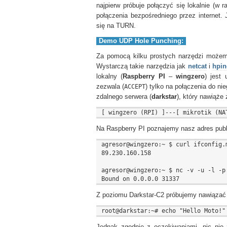
najpierw próbuje połączyć się lokalnie (w
połączenia bezpośredniego przez internet. 
się na TURN.
Demo UDP Hole Punching:
Za pomocą kilku prostych narzędzi może
Wystarczą takie narzędzia jak
netcat
i
hpin
lokalny (
Raspberry PI
–
wingzero
) jest
zezwala (
ACCEPT
) tylko na połączenia do ni
zdalnego serwera (
darkstar
), który nawiąże
Na Raspberry PI poznajemy nasz adres publ
agresor@wingzero:~ $ curl ifconfig.m
89.230.160.158

agresor@wingzero:~ $ nc -v -u -l -p 
Z poziomu Darkstar-C2 próbujemy nawiązać