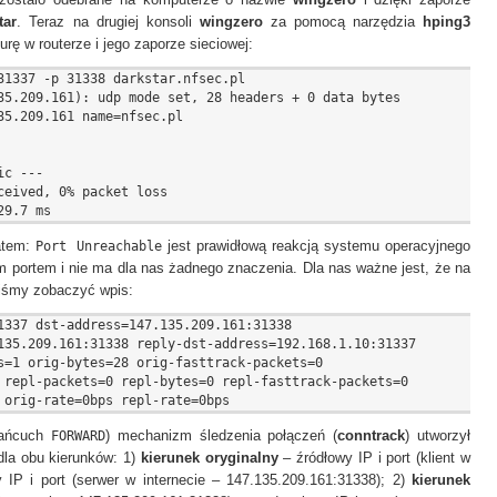
 zostało odebrane na komputerze o nazwie
wingzero
i dzięki zaporze
tar
. Teraz na drugiej konsoli
wingzero
za pomocą narzędzia
hping3
rę w routerze i jego zaporze sieciowej:
31337 -p 31338 darkstar.nfsec.pl

35.209.161): udp mode set, 28 headers + 0 data bytes

5.209.161 name=nfsec.pl

c ---

eived, 0% packet loss

atem:
Port Unreachable
jest prawidłową reakcją systemu operacyjnego
 portem i nie ma dla nas żadnego znaczenia. Dla nas ważne jest, że na
niśmy zobaczyć wpis:
1337 dst-address=147.135.209.161:31338 

135.209.161:31338 reply-dst-address=192.168.1.10:31337 

s=1 orig-bytes=28 orig-fasttrack-packets=0 

 repl-packets=0 repl-bytes=0 repl-fasttrack-packets=0 

łańcuch
FORWARD
) mechanizm śledzenia połączeń (
conntrack
) utworzył
dla obu kierunków: 1)
kierunek oryginalny
– źródłowy IP i port (klient w
 IP i port (serwer w internecie – 147.135.209.161:31338); 2)
kierunek