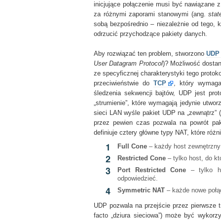
inicjujące połączenie musi być nawiązane z
za różnymi zaporami stanowymi (ang.
stat
sobą bezpośrednio – niezależnie od tego, 
odrzucić przychodzące pakiety danych.
Aby rozwiązać ten problem, stworzono
UDP 
User Datagram Protocol
)? Możliwość dosta
ze specyficznej charakterystyki tego proto
przeciwieństwie do
TCP
, który wymaga
śledzenia sekwencji bajtów, UDP jest pro
„strumienie”, które wymagają jedynie utwo
sieci LAN wyśle pakiet UDP na „zewnątrz” (n
przez pewien czas pozwala na powrót pa
definiuje cztery główne typy NAT, które różni
Full Cone
– każdy host zewnętrzny 
Restricted Cone
– tylko host, do k
Port Restricted Cone
– tylko ho
odpowiedzieć.
Symmetric NAT
– każde nowe połącz
UDP pozwala na przejście przez pierwsze t
facto „dziura sieciowa”) może być wykor