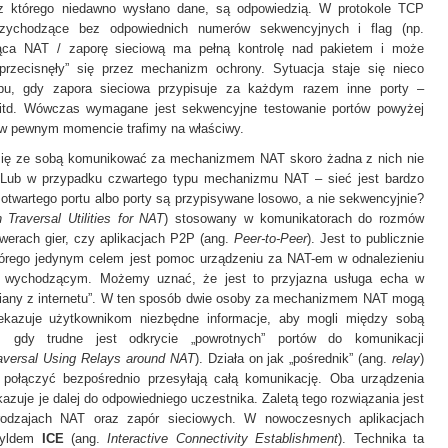
, z którego niedawno wysłano dane, są odpowiedzią. W protokole TCP
przychodzące bez odpowiednich numerów sekwencyjnych i flag (np.
ąca NAT / zaporę sieciową ma pełną kontrolę nad pakietem i może
„przecisnęły” się przez mechanizm ochrony. Sytuacja staje się nieco
ypu, gdy zapora sieciowa przypisuje za każdym razem inne porty –
td. Wówczas wymagane jest sekwencyjne testowanie portów powyżej
e w pewnym momencie trafimy na właściwy.
 się ze sobą komunikować za mechanizmem NAT skoro żadna z nich nie
y? Lub w przypadku czwartego typu mechanizmu NAT – sieć jest bardzo
otwartego portu albo porty są przypisywane losowo, a nie sekwencyjnie?
 Traversal Utilities for NAT
) stosowany w komunikatorach do rozmów
rwerach gier, czy aplikacjach P2P (ang.
Peer-to-Peer
). Jest to publicznie
tórego jedynym celem jest pomoc urządzeniu za NAT-em w odnalezieniu
om wychodzącym. Możemy uznać, że jest to przyjazna usługa echa w
idziany z internetu”. W ten sposób dwie osoby za mechanizmem NAT mogą
kazuje użytkownikom niezbędne informacje, aby mogli między sobą
 gdy trudne jest odkrycie „powrotnych” portów do komunikacji
aversal Using Relays around NAT
). Działa on jak „pośrednik” (ang.
relay
)
 połączyć bezpośrednio przesyłają całą komunikację. Oba urządzenia
zuje je dalej do odpowiedniego uczestnika. Zaletą tego rozwiązania jest
rodzajach NAT oraz zapór sieciowych. W nowoczesnych aplikacjach
szyldem
ICE
(ang.
Interactive Connectivity Establishment
). Technika ta