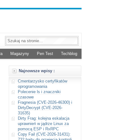
ra
Magazyny
Pen Test
Techblog
Najnowsze wpisy :
Cmentarzysko certyfikatów
oprogramowania
Polecenie ls i znaczniki
czasowe
Fragnesia (CVE-2026-46300) i
DirtyDecrypt (CVE-2026-
31635)
Dirty Frag: kolejna eskalacja
uprawnień w jądrze Linux za
pomocą ESP i RxRPC
Copy Fail (CVE-2026-31431):
732 bajty do przejęcia kontroli