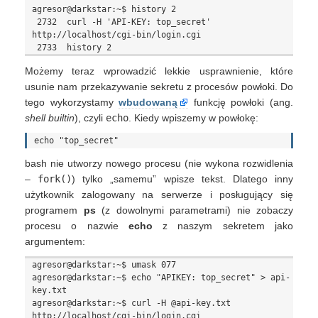
agresor@darkstar:~$ history 2

 2732  curl -H 'API-KEY: top_secret' 
http://localhost/cgi-bin/login.cgi

Możemy teraz wprowadzić lekkie usprawnienie, które
usunie nam przekazywanie sekretu z procesów powłoki. Do
tego wykorzystamy
wbudowaną
funkcję powłoki (ang.
shell builtin
), czyli
echo
. Kiedy wpiszemy w powłokę:
bash nie utworzy nowego procesu (nie wykona rozwidlenia
–
fork()
) tylko „samemu” wpisze tekst. Dlatego inny
użytkownik zalogowany na serwerze i posługujący się
programem
ps
(z dowolnymi parametrami) nie zobaczy
procesu o nazwie
echo
z naszym sekretem jako
argumentem:
agresor@darkstar:~$ umask 077

agresor@darkstar:~$ echo "APIKEY: top_secret" > api-
key.txt

agresor@darkstar:~$ curl -H @api-key.txt 
http://localhost/cgi-bin/login.cgi
