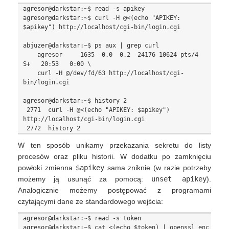
agresor@darkstar:~$ read -s apikey

agresor@darkstar:~$ curl -H @<(echo "APIKEY: 
$apikey") http://localhost/cgi-bin/login.cgi

abjuzer@darkstar:~$ ps aux | grep curl

    agresor     1635  0.0  0.2  24176 10624 pts/4    
S+   20:53   0:00 \

    curl -H @/dev/fd/63 http://localhost/cgi-
bin/login.cgi

agresor@darkstar:~$ history 2

 2771  curl -H @<(echo "APIKEY: $apikey") 
http://localhost/cgi-bin/login.cgi

W ten sposób unikamy przekazania sekretu do listy
procesów oraz pliku historii. W dodatku po zamknięciu
powłoki zmienna
$apikey
sama zniknie (w razie potrzeby
możemy ją usunąć za pomocą:
unset apikey
).
Analogicznie możemy postępować z programami
czytającymi dane ze standardowego wejścia:
agresor@darkstar:~$ read -s token

agresor@darkstar:~$ cat <(echo $token) | openssl enc 