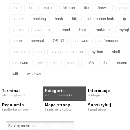
dns
dos
exploit
felieton
file
firewall
google
hacker
hacking
hash
http
information leak
ip
iptables
javascript
kernel
linux
malware
mysql
nmap
openssl
OSINT
password
performance
phishing
php
privilege escalation
python
shell
slackware
ssh
ssl
sudo
tcp/ip
tls
ubuntu
wifi
windows
Terminal
Kategorie
Informacje
strona główna
według tematyki
o blogu
Regulamin
Mapa strony
Subskrybuj
i polityka strony
i spis artykułów
kanał atom