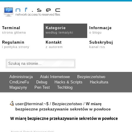
Terminal
Kategorie
Informacje
strona główna
według tematyki
o blogu
Regulamin
Kontakt
Subskrybuj
i polityka strony
z autorem
kanał rss
Administracja
Ataki Internetowe
Bezpieczeństwo
CmdLineFu
Debug
Hacks & Scripts
Hackultura
Magazyny
Pen Test
Techblog
user@terminal:~$
/
Bezpieczeństwo
/
W miarę
bezpieczne przekazywanie sekretów w powłoce
W miarę bezpieczne przekazywanie sekretów w powłoce