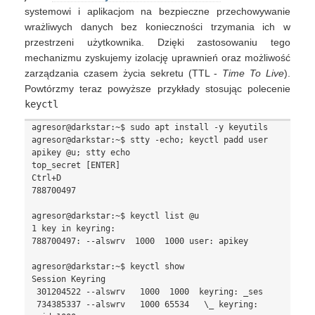
systemowi i aplikacjom na bezpieczne przechowywanie
wrażliwych danych bez konieczności trzymania ich w
przestrzeni użytkownika. Dzięki zastosowaniu tego
mechanizmu zyskujemy izolację uprawnień oraz możliwość
zarządzania czasem życia sekretu (TTL -
Time To Live
).
Powtórzmy teraz powyższe przykłady stosując polecenie
keyctl
agresor@darkstar:~$ sudo apt install -y keyutils

agresor@darkstar:~$ stty -echo; keyctl padd user 
apikey @u; stty echo

top_secret [ENTER]

Ctrl+D

788700497

agresor@darkstar:~$ keyctl list @u

1 key in keyring:

788700497: --alswrv  1000  1000 user: apikey

agresor@darkstar:~$ keyctl show

Session Keyring

 301204522 --alswrv   1000  1000  keyring: _ses

 734385337 --alswrv   1000 65534   \_ keyring: 