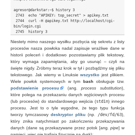
agresor@darkstar:~$ history 3

 2743  echo "APIKEY: top_secret" > apikey.txt

 2744  curl -H @apikey.txt http://localhost/cgi-
bin/login.cgi

Niestety mimo naszego wysiłku pozbycia się sekretu z listy
procesów nasza powłoka nadal zapisuje wrażliwe dane w
historii poleceń i dodatkowo pozostawiamy plik tekstowy,
który wymaga zapamiętania, aby go usunąć – czyli na
święte nigdy. Zróbmy teraz krok w tył i pozbądźmy się pliku
tekstowego. Jak wiemy w Linuksie
wszystko
jest plikiem.
Wiele powłok systemowych w tym
bash
obsługuje tzw.
podstawienie procesu
(ang.
process substitution
),
które polega na przekazaniu danych wyjściowych procesu
(lub procesów) do standardowego wejścia (
stdin
) innego
procesu. Jest to o tyle wygodne, że tego typu funkcja
tworzy tymczasowy
deskryptor pliku
(np.
/dev/fd/63
),
który znika natychmiast po zakończeniu przekazywania
danych (dane są przekazywane przez potok [ang.
pipe
] w
pamięci, więc nie trafiają fizycznie na dysk):