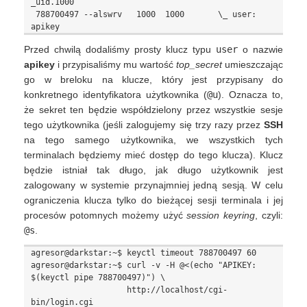
_uid.1000

 788700497 --alswrv   1000  1000       \_ user: 
Przed chwilą dodaliśmy prosty klucz typu
user
o nazwie
apikey
i przypisaliśmy mu wartość
top_secret
umieszczając
go w breloku na klucze, który jest przypisany do
konkretnego identyfikatora użytkownika (
@u
). Oznacza to,
że sekret ten będzie współdzielony przez wszystkie sesje
tego użytkownika (jeśli zalogujemy się trzy razy przez
SSH
na tego samego użytkownika, we wszystkich tych
terminalach będziemy mieć dostęp do tego klucza). Klucz
będzie istniał tak długo, jak długo użytkownik jest
zalogowany w systemie przynajmniej jedną sesją. W celu
ograniczenia klucza tylko do bieżącej sesji terminala i jej
procesów potomnych możemy użyć
session keyring
, czyli:
@s
.
agresor@darkstar:~$ keyctl timeout 788700497 60

agresor@darkstar:~$ curl -v -H @<(echo "APIKEY: 
$(keyctl pipe 788700497)") \

                    http://localhost/cgi-