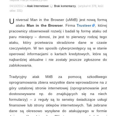
Napisał: Patryk Krawaczyński
04/10/2012 w
Ataki Internetowe
Brak komentarzy.
(artykuł nr 378, ilość
słów: 331)
U
niversal Man in the Browser (uMitB) jest nową formą
ataku
Man in the Browser
. Firma
Trusteer
, której
pracownicy obserwowali rozwój i badali tę formę ataku od
paru miesięcy – donosi, że jest to pierwszy rodzaj tego
ataku, który przetwarza skradzione dane w czasie
rzeczywistym. W ten sposób cyberprzestępcy są w stanie
operować informacjami o kartach kredytowych, które są
najbardziej aktualne i nie zostały jeszcze zgłoszone do
zablokowania.
Tradycyjny atak MitB za pomocą szkodliwego
oprogramowania zbiera wszystkie dane wprowadzone na z
góry ustalonej stronie internetowej (oprogramowanie jest
dostosowywane np. do znajdujących się na niech
formularzy) – z reguły są to serwisy świadczące usługi
finansowe lub strony sklepów internetowych. Tak zebrane
dane są okresowo wysyłane do atakującego w formie