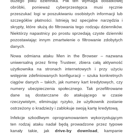
dużego pliku dziennika. Plik ten wymaga dodatkowej
obróbki, ponieważ cyberprzestępca musi ręcznie
przeszukać logi w poszukiwaniu osobistych informacji lub
szczegółów płatności. Istnieją też specjalne narzędzia i
skrypty, które służą do filtrowania tego rodzaju dzienników.
Niektórzy napastnicy po prostu sprzedają czyste dzienniki
pozostawiając innym zmartwienie o filtrowanie zdobytych
danych.
Nowa odmiana ataku Men in the Browser – nazwana
uniwersalną przez firmę Trusteer, zbiera całą aktywność
użytkownika na stronach internetowych i przy użyciu
wstępnie zdefiniowanych konfiguracji – szuka konkretnych
ciągów danych – takich, jak numery kart kredytowych, czy
numery ubezpieczenia społecznego. Tak przefiltrowane
dane są dostarczane do atakującego w czasie
rzeczywistym, eliminując ryzyko, że użytkownik zostanie
ostrzeżony o kradzieży i zablokuje swoją kartę kredytową.
Infekcje szkodliwym oprogramowaniem wykorzystującym
ten rodzaj ataku nadał będą prowadzone przez typowe
kanały takie, jak
drive-by download
, kampanie