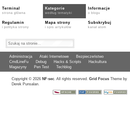
Terminal
Kategorie
Informacje
strona główna
według tematyki
o blogu
Regulamin
Mapa strony
Subskrybuj
i polityka strony
i spis artykułów
kanał atom
Administracja
Ataki Internetowe
Bezpieczeństwo
CmdLineFu
Debug
Hacks & Scripts
Hackultura
Magazyny
Pen Test
Techblog
Copyright © 2026
NF
·
sec
. All rights reserved.
Grid Focus
Theme by
Derek Punsalan.