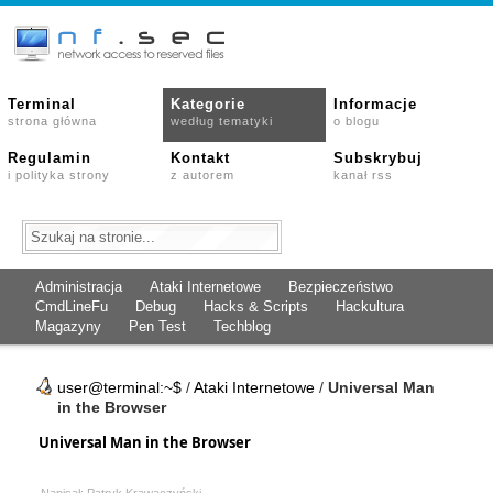
Terminal
Kategorie
Informacje
strona główna
według tematyki
o blogu
Regulamin
Kontakt
Subskrybuj
i polityka strony
z autorem
kanał rss
Administracja
Ataki Internetowe
Bezpieczeństwo
CmdLineFu
Debug
Hacks & Scripts
Hackultura
Magazyny
Pen Test
Techblog
user@terminal:~$
/
Ataki Internetowe
/
Universal Man
in the Browser
Universal Man in the Browser