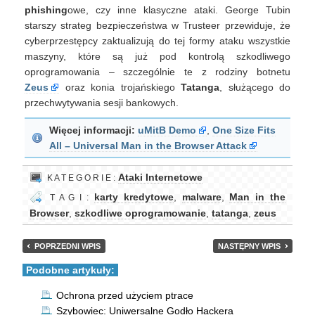
phishing
owe, czy inne klasyczne ataki. George Tubin
starszy strateg bezpieczeństwa w Trusteer przewiduje, że
cyberprzestępcy zaktualizują do tej formy ataku wszystkie
maszyny, które są już pod kontrolą szkodliwego
oprogramowania – szczególnie te z rodziny botnetu
Zeus
oraz konia trojańskiego
Tatanga
, służącego do
przechwytywania sesji bankowych.
Więcej informacji:
uMitB Demo
,
One Size Fits
All – Universal Man in the Browser Attack
Ataki Internetowe
K A T E G O R I E :
karty kredytowe
,
malware
,
Man in the
T A G I :
Browser
,
szkodliwe oprogramowanie
,
tatanga
,
zeus
POPRZEDNI WPIS
NASTĘPNY WPIS
Podobne artykuły:
Ochrona przed użyciem ptrace
Szybowiec: Uniwersalne Godło Hackera