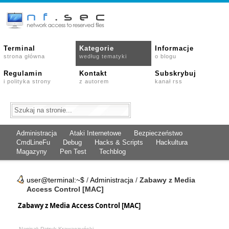
Terminal
Kategorie
Informacje
strona główna
według tematyki
o blogu
Regulamin
Kontakt
Subskrybuj
i polityka strony
z autorem
kanał rss
Administracja
Ataki Internetowe
Bezpieczeństwo
CmdLineFu
Debug
Hacks & Scripts
Hackultura
Magazyny
Pen Test
Techblog
user@terminal:~$
/
Administracja
/
Zabawy z Media
Access Control [MAC]
Zabawy z Media Access Control [MAC]