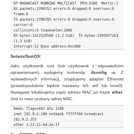
UP BROADCAST RUNNING MULTICAST  MTU:1500  Metric:1

RX packets:2396352 errors:0 dropped:0 overruns:0 
frame:0

TX packets:2786785 errors:0 dropped:0 overruns:0 
carrier:0

collisions:0 txqueuelen:1000

RX bytes:1422520588 (1.3 GiB)  TX bytes:1495937263 
(1.3 GiB)

Solaris/SunOS:
Jako użytkownik root (lub użytkownik z odpowiednimi
uprawnieniami) wydajemy komendę:
ifconfig -a
. Z
wyświetlonych informacji, znajdujemy adapter Ethernet
(prawdopodobnie będzie nazwany le0, ie0 lub hme0).
Następnie lokalizujemy zapis adresu MAC po frazie
ether
.
Jest to nasz szukany adres MAC.
hme0: flags=843
 mtu 1500 

inet 192.9.2.106 netmask ffffff00 broadcast 
192.9.2.255 
