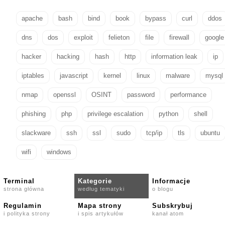
apache
bash
bind
book
bypass
curl
ddos
dns
dos
exploit
felieton
file
firewall
google
hacker
hacking
hash
http
information leak
ip
iptables
javascript
kernel
linux
malware
mysql
nmap
openssl
OSINT
password
performance
phishing
php
privilege escalation
python
shell
slackware
ssh
ssl
sudo
tcp/ip
tls
ubuntu
wifi
windows
Terminal
Kategorie
Informacje
strona główna
według tematyki
o blogu
Regulamin
Mapa strony
Subskrybuj
i polityka strony
i spis artykułów
kanał atom