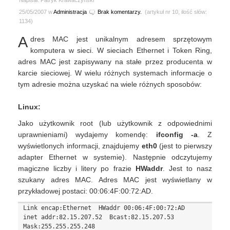
Napisał: Patryk Krawaczyński
25/05/2007 w
Administracja
Brak komentarzy.
(artykuł nr 10, ilość słów:
1134)
A
dres MAC jest unikalnym adresem sprzętowym
komputera w sieci. W sieciach Ethernet i Token Ring,
adres MAC jest zapisywany na stałe przez producenta w
karcie sieciowej. W wielu różnych systemach informacje o
tym adresie można uzyskać na wiele różnych sposobów:
Linux:
Jako użytkownik root (lub użytkownik z odpowiednimi
uprawnieniami) wydajemy komendę:
ifconfig -a
. Z
wyświetlonych informacji, znajdujemy
eth0
(jest to pierwszy
adapter Ethernet w systemie). Następnie odczytujemy
magiczne liczby i litery po frazie
HWaddr
. Jest to nasz
szukany adres MAC. Adres MAC jest wyświetlany w
przykładowej postaci: 00:06:4F:00:72:AD.
Link encap:Ethernet  HWaddr 00:06:4F:00:72:AD

inet addr:82.15.207.52  Bcast:82.15.207.53  
Mask:255.255.255.248
