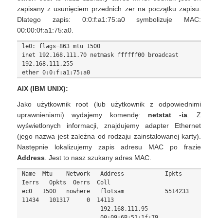
zapisany z usunięciem przednich zer na początku zapisu.
Dlatego zapis: 0:0:f:a1:75:a0 symbolizuje MAC:
00:00:0f:a1:75:a0.
le0: flags=863 mtu 1500

inet 192.168.111.70 netmask ffffff00 broadcast 
192.168.111.255

AIX (IBM UNIX):
Jako użytkownik root (lub użytkownik z odpowiednimi
uprawnieniami) wydajemy komendę:
netstat -ia
. Z
wyświetlonych informacji, znajdujemy adapter Ethernet
(jego nazwa jest zależna od rodzaju zainstalowanej karty).
Następnie lokalizujemy zapis adresu MAC po frazie
Address
. Jest to nasz szukany adres MAC.
Name  Mtu    Network   Address            Ipkts   
Ierrs   Opkts  Oerrs  Coll

ec0   1500   nowhere   flotsam            5514233 
11434   101317     0  14113

                       192.168.111.95
