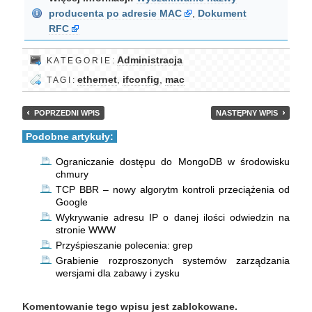
producenta po adresie MAC
,
Dokument
RFC
Administracja
K A T E G O R I E :
ethernet
,
ifconfig
,
mac
T A G I :
POPRZEDNI WPIS
NASTĘPNY WPIS
Podobne artykuły:
Ograniczanie dostępu do MongoDB w środowisku
chmury
TCP BBR – nowy algorytm kontroli przeciążenia od
Google
Wykrywanie adresu IP o danej ilości odwiedzin na
stronie WWW
Przyśpieszanie polecenia: grep
Grabienie rozproszonych systemów zarządzania
wersjami dla zabawy i zysku
Komentowanie tego wpisu jest zablokowane.