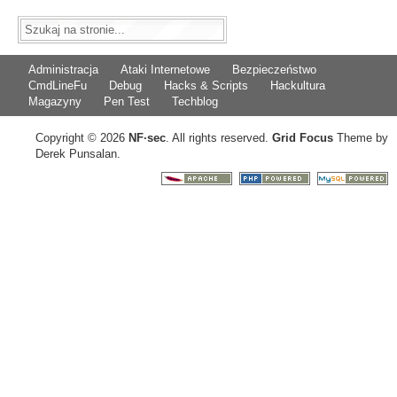
Administracja
Ataki Internetowe
Bezpieczeństwo
CmdLineFu
Debug
Hacks & Scripts
Hackultura
Magazyny
Pen Test
Techblog
Copyright © 2026
NF
·
sec
. All rights reserved.
Grid Focus
Theme by
Derek Punsalan.