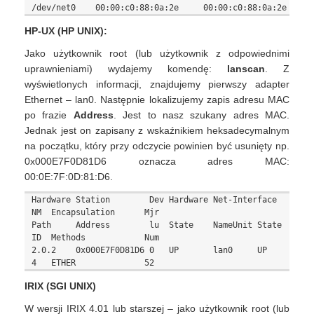
HP-UX (HP UNIX):
Jako użytkownik root (lub użytkownik z odpowiednimi
uprawnieniami) wydajemy komendę:
lanscan
. Z
wyświetlonych informacji, znajdujemy pierwszy adapter
Ethernet – lan0. Następnie lokalizujemy zapis adresu MAC
po frazie
Address
. Jest to nasz szukany adres MAC.
Jednak jest on zapisany z wskaźnikiem heksadecymalnym
na początku, który przy odczycie powinien być usunięty np.
0x000E7F0D81D6 oznacza adres MAC:
00:0E:7F:0D:81:D6.
Hardware Station        Dev Hardware Net-Interface   
NM  Encapsulation      Mjr

Path     Address        lu  State    NameUnit State  
ID  Methods            Num

2.0.2    0x000E7F0D81D6 0   UP       lan0     UP     
IRIX (SGI UNIX)
W wersji IRIX 4.01 lub starszej – jako użytkownik root (lub