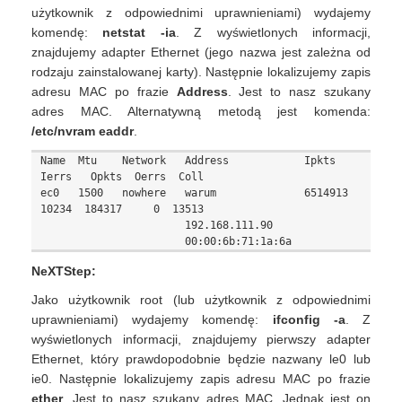
użytkownik z odpowiednimi uprawnieniami) wydajemy
komendę:
netstat -ia
. Z wyświetlonych informacji,
znajdujemy adapter Ethernet (jego nazwa jest zależna od
rodzaju zainstalowanej karty). Następnie lokalizujemy zapis
adresu MAC po frazie
Address
. Jest to nasz szukany
adres MAC. Alternatywną metodą jest komenda:
/etc/nvram eaddr
.
Name  Mtu    Network   Address            Ipkts   
Ierrs   Opkts  Oerrs  Coll

ec0   1500   nowhere   warum              6514913 
10234  184317     0  13513

                       192.168.111.90

NeXTStep:
Jako użytkownik root (lub użytkownik z odpowiednimi
uprawnieniami) wydajemy komendę:
ifconfig -a
. Z
wyświetlonych informacji, znajdujemy pierwszy adapter
Ethernet, który prawdopodobnie będzie nazwany le0 lub
ie0. Następnie lokalizujemy zapis adresu MAC po frazie
ether
. Jest to nasz szukany adres MAC. Jednak jest on