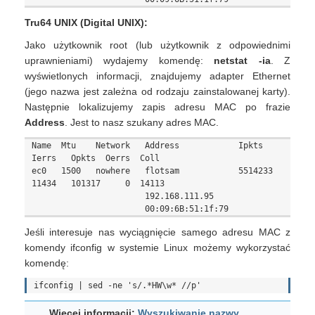
Tru64 UNIX (Digital UNIX):
Jako użytkownik root (lub użytkownik z odpowiednimi
uprawnieniami) wydajemy komendę:
netstat -ia
. Z
wyświetlonych informacji, znajdujemy adapter Ethernet
(jego nazwa jest zależna od rodzaju zainstalowanej karty).
Następnie lokalizujemy zapis adresu MAC po frazie
Address
. Jest to nasz szukany adres MAC.
Name  Mtu    Network   Address            Ipkts   
Ierrs   Opkts  Oerrs  Coll

ec0   1500   nowhere   flotsam            5514233 
11434   101317     0  14113

                       192.168.111.95

Jeśli interesuje nas wyciągnięcie samego adresu MAC z
komendy ifconfig w systemie Linux możemy wykorzystać
komendę:
Więcej informacji:
Wyszukiwanie nazwy