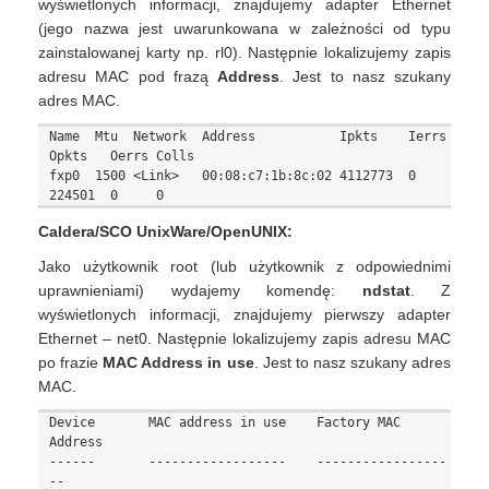
wyświetlonych informacji, znajdujemy adapter Ethernet
(jego nazwa jest uwarunkowana w zależności od typu
zainstalowanej karty np. rl0). Następnie lokalizujemy zapis
adresu MAC pod frazą
Address
. Jest to nasz szukany
adres MAC.
Name  Mtu  Network  Address           Ipkts    Ierrs 
Opkts   Oerrs Colls

fxp0  1500 <Link>   00:08:c7:1b:8c:02 4112773  0     
Caldera/SCO UnixWare/OpenUNIX:
Jako użytkownik root (lub użytkownik z odpowiednimi
uprawnieniami) wydajemy komendę:
ndstat
. Z
wyświetlonych informacji, znajdujemy pierwszy adapter
Ethernet – net0. Następnie lokalizujemy zapis adresu MAC
po frazie
MAC Address in use
. Jest to nasz szukany adres
MAC.
Device       MAC address in use    Factory MAC 
Address

------       ------------------    -----------------
--
