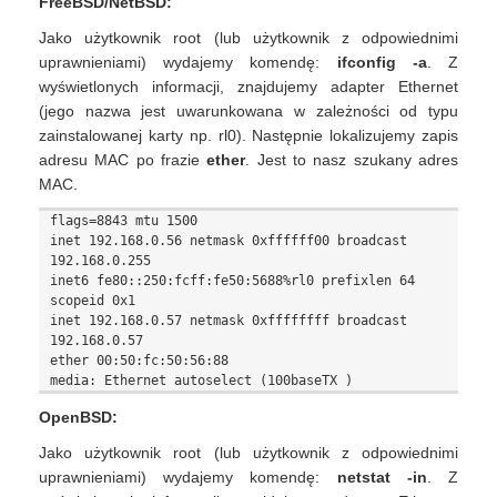
FreeBSD/NetBSD:
Jako użytkownik root (lub użytkownik z odpowiednimi
uprawnieniami) wydajemy komendę:
ifconfig -a
. Z
wyświetlonych informacji, znajdujemy adapter Ethernet
(jego nazwa jest uwarunkowana w zależności od typu
zainstalowanej karty np. rl0). Następnie lokalizujemy zapis
adresu MAC po frazie
ether
. Jest to nasz szukany adres
MAC.
flags=8843
 mtu 1500

inet 192.168.0.56 netmask 0xffffff00 broadcast 
192.168.0.255

inet6 fe80::250:fcff:fe50:5688%rl0 prefixlen 64 
scopeid 0x1

inet 192.168.0.57 netmask 0xffffffff broadcast 
192.168.0.57

ether 00:50:fc:50:56:88

media: Ethernet autoselect (100baseTX 
OpenBSD:
Jako użytkownik root (lub użytkownik z odpowiednimi
uprawnieniami) wydajemy komendę:
netstat -in
. Z