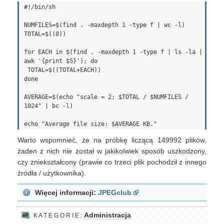
#!/bin/sh

NUMFILES=$(find . -maxdepth 1 -type f | wc -l)

TOTAL=$((0))

for EACH in $(find . -maxdepth 1 -type f | ls -la | 
awk '{print $5}'); do

 TOTAL=$((TOTAL+EACH))

done

AVERAGE=$(echo "scale = 2; $TOTAL / $NUMFILES / 
1024" | bc -l)

Warto wspomnieć, że na próbkę liczącą 149992 plików,
żaden z nich nie został w jakikolwiek sposób uszkodzony,
czy zniekształcony (prawie co trzeci plik pochodził z innego
źródła / użytkownika).
Więcej informacji:
JPEGclub
Administracja
K A T E G O R I E :