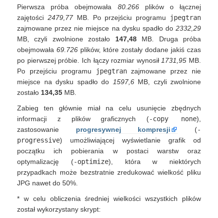
Pierwsza próba obejmowała
80.266
plików o łącznej
zajętości
2479,77
MB. Po przejściu programu
jpegtran
zajmowane przez nie miejsce na dysku spadło do
2332,29
MB, czyli zwolnione zostało
147,48
MB. Druga próba
obejmowała
69.726
plików, które zostały dodane jakiś czas
po pierwszej próbie. Ich łączy rozmiar wynosił
1731,95
MB.
Po przejściu programu
jpegtran
zajmowane przez nie
miejsce na dysku spadło do
1597,6
MB, czyli zwolnione
zostało
134,35
MB.
Zabieg ten głównie miał na celu usunięcie zbędnych
informacji z plików graficznych (
-copy none
),
zastosowanie
progresywnej kompresji
(
-
progressive
) umożliwiającej wyświetlanie grafik od
początku ich pobierania w postaci warstw oraz
optymalizację (
-optimize
), która w niektórych
przypadkach może bezstratnie zredukować wielkość pliku
JPG nawet do 50%.
* w celu obliczenia średniej wielkości wszystkich plików
został wykorzystany skrypt: