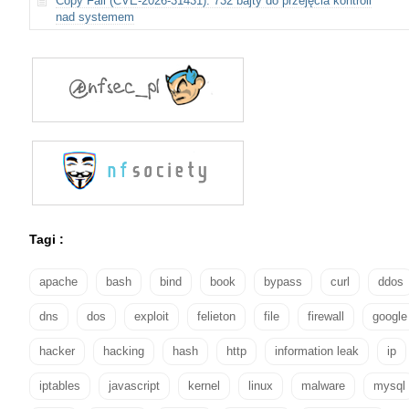
Copy Fail (CVE-2026-31431): 732 bajty do przejęcia kontroli
nad systemem
Tagi :
apache
bash
bind
book
bypass
curl
ddos
dns
dos
exploit
felieton
file
firewall
google
hacker
hacking
hash
http
information leak
ip
iptables
javascript
kernel
linux
malware
mysql