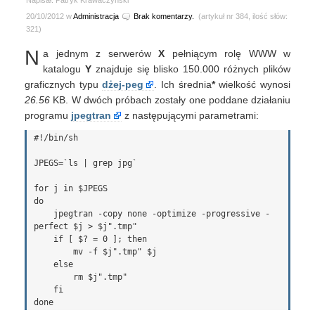
Napisał: Patryk Krawaczyński
20/10/2012 w
Administracja
Brak komentarzy.
(artykuł nr 384, ilość słów:
321)
N
a jednym z serwerów
X
pełniącym rolę WWW w
katalogu
Y
znajduje się blisko 150.000 różnych plików
graficznych typu
dżej-peg
. Ich średnia
*
wielkość wynosi
26.56
KB. W dwóch próbach zostały one poddane działaniu
programu
jpegtran
z następującymi parametrami:
#!/bin/sh

JPEGS=`ls | grep jpg`

for j in $JPEGS

do

    jpegtran -copy none -optimize -progressive -
perfect $j > $j".tmp"

    if [ $? = 0 ]; then

        mv -f $j".tmp" $j

    else

        rm $j".tmp"

    fi
