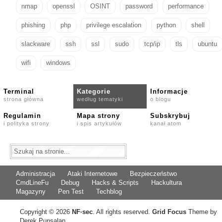
nmap
openssl
OSINT
password
performance
phishing
php
privilege escalation
python
shell
slackware
ssh
ssl
sudo
tcp/ip
tls
ubuntu
wifi
windows
Terminal
Kategorie
Informacje
strona główna
według tematyki
o blogu
Regulamin
Mapa strony
Subskrybuj
i polityka strony
i spis artykułów
kanał atom
Administracja
Ataki Internetowe
Bezpieczeństwo
CmdLineFu
Debug
Hacks & Scripts
Hackultura
Magazyny
Pen Test
Techblog
Copyright © 2026
NF
·
sec
. All rights reserved.
Grid Focus
Theme by
Derek Punsalan.