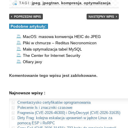
jpeg
,
jpegtran
,
kompresja
,
optymalizacja
T A G I :
POPRZEDNI WPIS
NASTĘPNY WPIS
Podobne artykuły:
MacOS: masowa konwersja HEIC do JPEG
Pliki w chmurze – Reditus Necronomicon
Mała optymalizacja tabel MySQL
The Center for Internet Security
Ofiary javy
Komentowanie tego wpisu jest zablokowane.
Najnowsze wpisy :
Cmentarzysko certyfikatów oprogramowania
Polecenie ls i znaczniki czasowe
Fragnesia (CVE-2026-46300) i DirtyDecrypt (CVE-2026-31635)
Dirty Frag: kolejna eskalacja uprawnień w jądrze Linux za
pomocą ESP i RxRPC