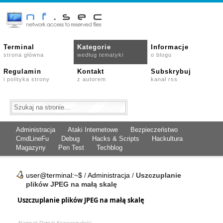
Terminal
Kategorie
Informacje
strona główna
według tematyki
o blogu
Regulamin
Kontakt
Subskrybuj
i polityka strony
z autorem
kanał rss
Administracja
Ataki Internetowe
Bezpieczeństwo
CmdLineFu
Debug
Hacks & Scripts
Hackultura
Magazyny
Pen Test
Techblog
user@terminal:~$
/
Administracja
/
Uszczuplanie
plików JPEG na małą skalę
Uszczuplanie plików JPEG na małą skalę