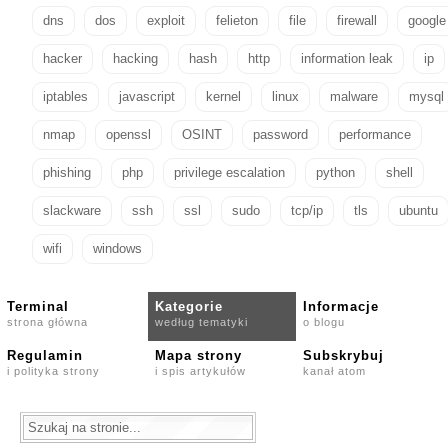
dns
dos
exploit
felieton
file
firewall
google
hacker
hacking
hash
http
information leak
ip
iptables
javascript
kernel
linux
malware
mysql
nmap
openssl
OSINT
password
performance
phishing
php
privilege escalation
python
shell
slackware
ssh
ssl
sudo
tcp/ip
tls
ubuntu
wifi
windows
Terminal
Kategorie
Informacje
strona główna
według tematyki
o blogu
Regulamin
Mapa strony
Subskrybuj
i polityka strony
i spis artykułów
kanał atom