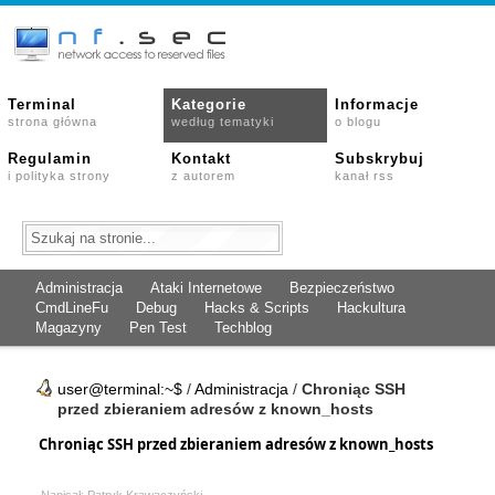
Terminal
Kategorie
Informacje
strona główna
według tematyki
o blogu
Regulamin
Kontakt
Subskrybuj
i polityka strony
z autorem
kanał rss
Administracja
Ataki Internetowe
Bezpieczeństwo
CmdLineFu
Debug
Hacks & Scripts
Hackultura
Magazyny
Pen Test
Techblog
user@terminal:~$
/
Administracja
/
Chroniąc SSH
przed zbieraniem adresów z known_hosts
Chroniąc SSH przed zbieraniem adresów z known_hosts