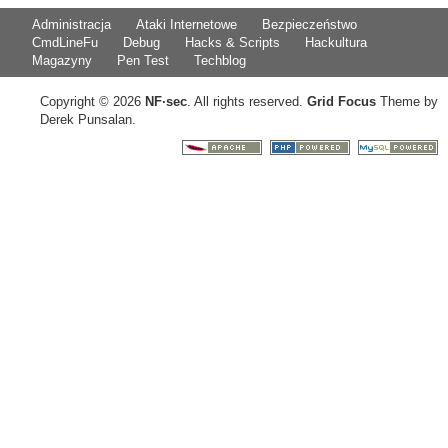
Administracja
Ataki Internetowe
Bezpieczeństwo
CmdLineFu
Debug
Hacks & Scripts
Hackultura
Magazyny
Pen Test
Techblog
Copyright © 2026
NF
·
sec
. All rights reserved.
Grid Focus
Theme by
Derek Punsalan.