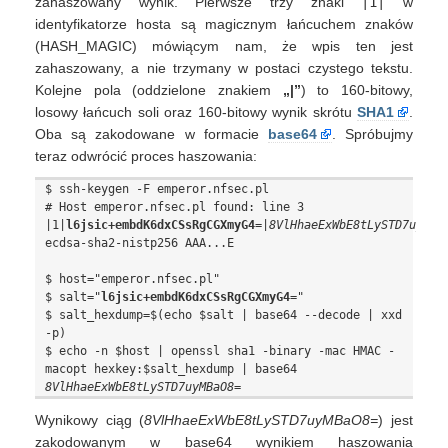
zahaszowany wynik. Pierwsze trzy znaki
|1|
w
identyfikatorze hosta są magicznym łańcuchem znaków
(HASH_MAGIC) mówiącym nam, że wpis ten jest
zahaszowany, a nie trzymany w postaci czystego tekstu.
Kolejne pola (oddzielone znakiem
„|”
) to 160-bitowy,
losowy łańcuch soli oraz 160-bitowy wynik skrótu
SHA1
.
Oba są zakodowane w formacie
base64
. Spróbujmy
teraz odwrócić proces haszowania:
$ ssh-keygen -F emperor.nfsec.pl

# Host emperor.nfsec.pl found: line 3

|1|
l6jsic+embdK6dxCSsRgCGXmyG4=
|
8VlHhaeExWbE8tLySTD7uyMBa
ecdsa-sha2-nistp256 AAA...E

$ host="emperor.nfsec.pl"

$ salt="
l6jsic+embdK6dxCSsRgCGXmyG4=
"

$ salt_hexdump=$(echo $salt | base64 --decode | xxd 
-p)

$ echo -n $host | openssl sha1 -binary -mac HMAC -
8VlHhaeExWbE8tLySTD7uyMBaO8=
Wynikowy ciąg (
8VlHhaeExWbE8tLySTD7uyMBaO8=
) jest
zakodowanym w base64 wynikiem haszowania