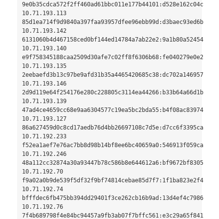
9e0b35cdca572f2ff460ad61bbc011e177b44101:d528e162c04c4379d
10.71.193.113

85d1ea714f9d9840a397faa93957dfee96ebb99d:d3baec93ed6bd2091
10.71.193.142

6131060b4d467158ced0bf144ed14784a7ab22e2:9a1b80a524548539f
10.71.193.140

e9f758345188caa2509d30afe7c02ff8f6306b68:fe040279e0e265718
10.71.193.135

2eebaefd3b13c97be9afd31b35a4465420685c38:dc702a1469571c797
10.71.193.146

2d9d119e64f254176e280c228805c3114ea44266:b33b64a66d1b81eb7
10.71.193.139

47ad4ce4659cc68e9aa6304577c19ea5bc2bda55:b4f08ac8397461451
10.71.193.127

86a627459d0c8cd17aedb76d4bb26697108c7d5e:d7cc6f3395ca289b3
10.71.192.233

f52ea1aef7e76ac7bb8d98b14bf8ee6bc40659a0:546913f059caddc48
10.71.192.246

48a112cc32874a30a93447b78c586b8e644612a6:bf9672bf830579a47
10.71.192.70

f9a02a0b9de539f5df32f9bf74814cebae85d7f7:1f1ba823e2f4d3cad
10.71.192.74

bfffdec6fb475bb394dd29401f3ce262cb16b9ad:13d4ef4c798642809
10.71.192.76

7f4b689798f4e84bc94457a9fb3ab07f7bffc561:e3c29a65f841aefd6