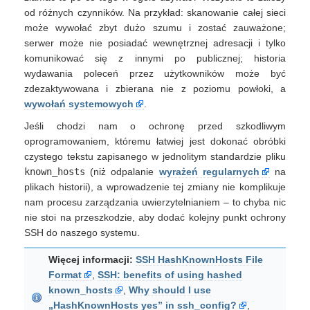
od różnych czynników. Na przykład: skanowanie całej sieci
może wywołać zbyt dużo szumu i zostać zauważone;
serwer może nie posiadać wewnętrznej adresacji i tylko
komunikować się z innymi po publicznej; historia
wydawania poleceń przez użytkowników może być
zdezaktywowana i zbierana nie z poziomu powłoki, a
wywołań systemowych
.
Jeśli chodzi nam o ochronę przed szkodliwym
oprogramowaniem, któremu łatwiej jest dokonać obróbki
czystego tekstu zapisanego w jednolitym standardzie pliku
known_hosts
(niż odpalanie
wyrażeń regularnych
na
plikach historii), a wprowadzenie tej zmiany nie komplikuje
nam procesu zarządzania uwierzytelnianiem – to chyba nic
nie stoi na przeszkodzie, aby dodać kolejny punkt ochrony
SSH do naszego systemu.
Więcej informacji:
SSH HashKnownHosts File
Format
,
SSH: benefits of using hashed
known_hosts
,
Why should I use
„HashKnownHosts yes” in ssh_config?
,