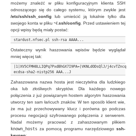
możemy znaleźć w pliku konfiguracyjnym klienta SSH
odnoszącego się do całego systemu, którym zwykle jest
/etc/ssh/ssh_config
lub umieścić ją lokalnie tylko dla
swojego konta w pliku
~/.ssh/config
. Przed ustawieniem tej
opcji wpisy będą miały postać:
Ostateczny wynik haszowania wpisów będzie wyglądał
mniej więcej tak:
|1|XV5CFMH8LLIQPq7PxdBhGX7I9PA=|VKNLdODsQlJ/j4cvTZncqs9vgh
Zahaszowana nazwa hosta jest nieczytelna dla ludzkiego
oka lub złośliwych skryptów. Dla każdego nowego
połączenia z już powiązanym hostem algorytm haszowania
utworzy ten sam łańcuch znaków. W ten sposób klient wie,
że ma już przechowywany klucz i porówna go podczas
procesu negocjacji szyfrowanego połączenia z serwerem.
Nadal możemy pracować z zahaszowanym plikiem
known_hosts
za pomocą programu narzędziowego
ssh-
keygen
: