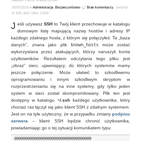
Napisał: Patryk Krawaczyński
25/05/2019 w
Administracja
,
Bezpieczeństwo
Brak komentarzy.
(artykuł
nr 696, ilość słów: 1294)
J
eśli używasz
SSH
to Twój klient przechowuje w katalogu
domowym listę mapującą nazwy hostów i adresy IP
każdego zdalnego hosta, z którym się połączyłeś. Ta „baza
danych”, znana jako plik
known_hosts
może zostać
wykorzystana przez atakujących, którzy naruszyli konta
użytkowników. Rezultatem odczytania tego pliku jest
„obraz” sieci, ujawniający, do których systemów mamy
jeszcze połączenie. Może ułatwić to szkodliwemu
oprogramowaniu i innym szkodliwym skryptom w
rozprzestrzenianiu się na inne systemy, gdy tylko jeden
system w sieci został skompromitowany. Plik ten jest
dostępny w katalogu
~/.ssh
każdego użytkownika, który
chociaż raz łączył się jako klient SSH z zdalnym systemem.
Jest on na tyle użyteczny, że w przypadku zmiany
podpisu
serwera
– klient SSH będzie chronić użytkownika,
powiadamiając go o tej sytuacji komunikatem typu:
@@@@@@@@@@@@@@@@@@@@@@@@@@@@@@@@@@@
