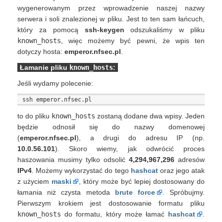
wygenerowanym przez wprowadzenie naszej nazwy
serwera i soli znalezionej w pliku. Jest to ten sam łańcuch,
który za pomocą
ssh-keygen
odszukaliśmy w pliku
known_hosts
, więc możemy być pewni, że wpis ten
dotyczy hosta:
emperor.nfsec.pl
.
Łamanie pliku
known_hosts
:
Jeśli wydamy polecenie:
to do pliku
known_hosts
zostaną dodane dwa wpisy. Jeden
będzie odnosił się do nazwy domenowej
(
emperor.nfsec.pl
), a drugi do adresu IP (np.
10.0.56.101
). Skoro wiemy, jak odwrócić proces
haszowania musimy tylko odsolić
4,294,967,296
adresów
IPv4
. Możemy wykorzystać do tego
hashcat
oraz jego atak
z użyciem
maski
, który może być lepiej dostosowany do
łamania niż czysta metoda
brute force
. Spróbujmy.
Pierwszym krokiem jest dostosowanie formatu pliku
known_hosts
do formatu, który może łamać
hashcat
.