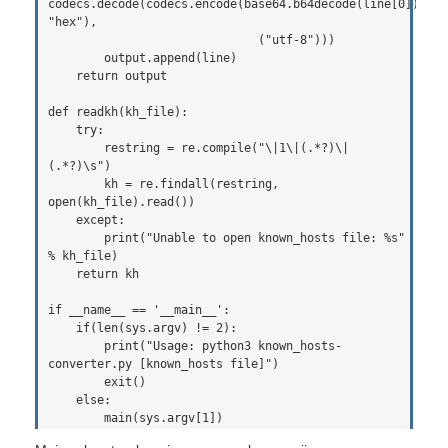
codecs.decode(codecs.encode(base64.b64decode(line[0]), 
"hex"), 

                              ("utf-8")))

        output.append(line)

    return output

def readkh(kh_file):

    try:

        restring = re.compile("\|1\|(.*?)\|
(.*?)\s")

        kh = re.findall(restring, 
open(kh_file).read())

    except:

        print("Unable to open known_hosts file: %s" 
% kh_file)

    return kh

if __name__ == '__main__':

    if(len(sys.argv) != 2):

        print("Usage: python3 known_hosts-
converter.py [known_hosts file]")

        exit()

    else:
