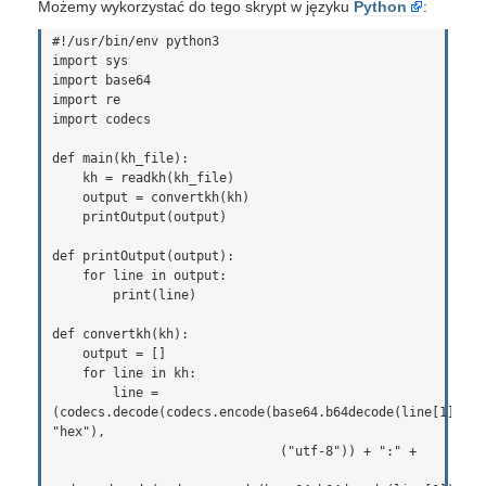
Możemy wykorzystać do tego skrypt w języku
Python
:
#!/usr/bin/env python3

import sys

import base64

import re

import codecs

def main(kh_file):

    kh = readkh(kh_file)

    output = convertkh(kh)

    printOutput(output)

def printOutput(output):

    for line in output:

        print(line)

def convertkh(kh):

    output = []

    for line in kh:

        line = 
(codecs.decode(codecs.encode(base64.b64decode(line[1]), 
"hex"), 

                              ("utf-8")) + ":" +
