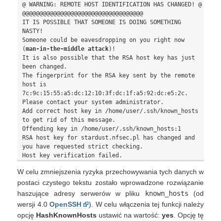
@ WARNING: REMOTE HOST IDENTIFICATION HAS CHANGED! @

@@@@@@@@@@@@@@@@@@@@@@@@@@@@@@@@@@@

IT IS POSSIBLE THAT SOMEONE IS DOING SOMETHING 
NASTY!

Someone could be eavesdropping on you right now 
(
man-in-the-middle attack
)!

It is also possible that the RSA host key has just 
been changed.

The fingerprint for the RSA key sent by the remote 
host is

7c:9c:15:55:a5:dc:12:10:3f:dc:1f:a5:92:dc:e5:2c.

Please contact your system administrator.

Add correct host key in /home/user/.ssh/known_hosts 
to get rid of this message.

Offending key in /home/user/.ssh/known_hosts:1

RSA host key for stardust.nfsec.pl has changed and 
you have requested strict checking.

W celu zmniejszenia ryzyka przechowywania tych danych w
postaci czystego tekstu zostało wprowadzone rozwiązanie
haszujące adresy serwerów w pliku
known_hosts
(od
wersji 4.0
OpenSSH
). W celu włączenia tej funkcji należy
opcję
HashKnownHosts
ustawić na wartość:
yes
. Opcję tę