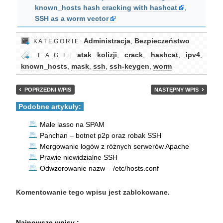
known_hosts hash cracking with hashcat
,
SSH as a worm vector
Administracja
,
Bezpieczeństwo
K A T E G O R I E :
atak kolizji
,
crack
,
hashcat
,
ipv4
,
T A G I :
known_hosts
,
mask
,
ssh
,
ssh-keygen
,
worm
POPRZEDNI WPIS
NASTĘPNY WPIS
Podobne artykuły:
Małe lasso na SPAM
Panchan – botnet p2p oraz robak SSH
Mergowanie logów z różnych serwerów Apache
Prawie niewidzialne SSH
Odwzorowanie nazw – /etc/hosts.conf
Komentowanie tego wpisu jest zablokowane.
Najnowsze wpisy :