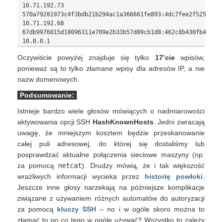
10.71.192.73

570a79281973c4f3bdb21b294ac1a366661fe893:4dc7fee2f5256d0bb
10.71.192.68

67db9976015d18096311e709e2b33b57d89cb1d8:462c8b430fb4c9fa5
Oczywiście powyżej znajduje się tylko
17’cie
wpisów,
ponieważ są to tylko złamane wpisy dla adresów IP, a nie
nazw domenowych.
Podsumowanie:
Istnieje bardzo wiele głosów mówiących o nadmiarowości
aktywowania opcji SSH
HashKnownHosts
. Jedni zwracają
uwagę, że mniejszym kosztem będzie przeskanowanie
całej puli adresowej, do której się dostaliśmy lub
posprawdzać aktualne połączenia sieciowe maszyny (np.
za pomocą
netcat
). Drudzy mówią, że i tak większość
wrażliwych informacji wycieka przez
historię powłoki
.
Jeszcze inne głosy narzekają na późniejsze komplikacje
związane z używaniem różnych automatów do autoryzacji
za pomocą
kluczy SSH
– no i w ogóle skoro można to
złamać to po co tego w ogóle używać? Wszystko to zależy