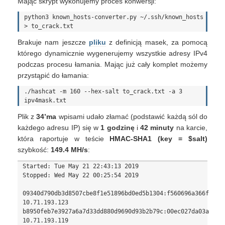
Mając skrypt wykonujemy proces konwersji:
python3 known_hosts-converter.py ~/.ssh/known_hosts 
Brakuje nam jeszcze
pliku
z definicją masek, za pomocą
którego dynamicznie wygenerujemy wszystkie adresy IPv4
podczas procesu łamania. Mając już cały komplet możemy
przystąpić do łamania:
./hashcat -m 160 --hex-salt to_crack.txt -a 3 
Plik z
34’ma
wpisami udało złamać (podstawić każdą sól do
każdego adresu IP) się w
1 godzinę
i
42 minuty
na karcie,
która raportuje w teście
HMAC-SHA1 (key = $salt)
szybkość:
149.4 MH/s
:
Started: Tue May 21 22:43:13 2019

Stopped: Wed May 22 00:25:54 2019

09340d790db3d8507cbe8f1e51896bd0ed5b1304:f560696a366f49f07
10.71.193.123

b8950feb7e3927a6a7d33dd880d9690d93b2b79c:00ec027da03a1d43d
10.71.193.119
