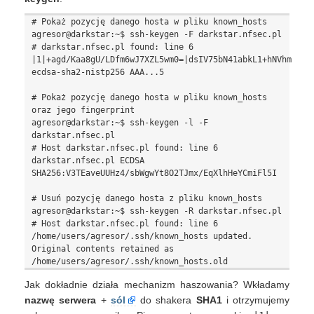
# Pokaż pozycję danego hosta w pliku known_hosts

agresor@darkstar:~$ ssh-keygen -F darkstar.nfsec.pl

# darkstar.nfsec.pl found: line 6

|1|+agd/Kaa8gU/LDfm6wJ7XZL5wm0=|dsIV75bN41abkL1+hNVhmviwd7
ecdsa-sha2-nistp256 AAA...5

# Pokaż pozycję danego hosta w pliku known_hosts 
oraz jego fingerprint

agresor@darkstar:~$ ssh-keygen -l -F 
darkstar.nfsec.pl

# Host darkstar.nfsec.pl found: line 6

darkstar.nfsec.pl ECDSA 
SHA256:V3TEaveUUHz4/sbWgwYt8O2TJmx/EqXlhHeYCmiFl5I

# Usuń pozycję danego hosta z pliku known_hosts

agresor@darkstar:~$ ssh-keygen -R darkstar.nfsec.pl

# Host darkstar.nfsec.pl found: line 6

/home/users/agresor/.ssh/known_hosts updated.

Original contents retained as 
Jak dokładnie działa mechanizm haszowania? Wkładamy
nazwę serwera
+
sól
do shakera
SHA1
i otrzymujemy