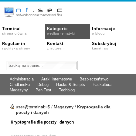
Terminal
Kategorie
Informacje
strona główna
według tematyki
o blogu
Regulamin
Kontakt
Subskrybuj
i polityka strony
z autorem
kanał rss
Administracja
Ataki Internetowe
Bezpieczeństwo
CmdLineFu
Debug
Hacks & Scripts
Hackultura
Magazyny
Pen Test
Techblog
user@terminal:~$
/
Magazyny
/
Kryptografia dla
poczty i danych
Kryptografia dla poczty i danych