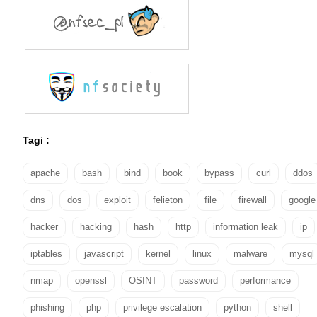
Tagi :
apache
bash
bind
book
bypass
curl
ddos
dns
dos
exploit
felieton
file
firewall
google
hacker
hacking
hash
http
information leak
ip
iptables
javascript
kernel
linux
malware
mysql
nmap
openssl
OSINT
password
performance
phishing
php
privilege escalation
python
shell