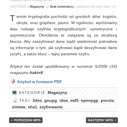
Napisał: Patryk Krawaczyński
06/07/2009 w
Magazyny
Brak komentarzy.
(artykuł nr 83, ilość słów: 71)
T
ermin kryptografia pochodzi od greckich słów: kryptós,
ukryte, oraz gráphein, pismo. W ogólności, wyróżniamy
dwa rodzaje szyfrów kryptograficznych: symetryczne i
asymetryczne. Określenia te związane są ze strukturą
klucza. Aby zaszyfrować dane bądź wiadomość potrzebne
są informacje o tym, jak szyfrować bądź deszyfrować dane
(szyfr), a także klucz – tajny parametr szyfru.
Artykuł ten został opublikowany w numerze 5/2006 (19)
magazynu
hakin9
.
Artykuł w formacie PDF
Magazyny
K A T E G O R I E :
3des
,
gnupg
,
idea
,
md5
,
openpgp
,
poczta
,
T A G I :
s/mime
,
sha1
,
szyfrowanie
POPRZEDNI WPIS
NASTĘPNY WPIS