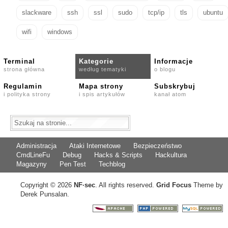
slackware
ssh
ssl
sudo
tcp/ip
tls
ubuntu
wifi
windows
Terminal
Kategorie
Informacje
strona główna
według tematyki
o blogu
Regulamin
Mapa strony
Subskrybuj
i polityka strony
i spis artykułów
kanał atom
Administracja
Ataki Internetowe
Bezpieczeństwo
CmdLineFu
Debug
Hacks & Scripts
Hackultura
Magazyny
Pen Test
Techblog
Copyright © 2026
NF
·
sec
. All rights reserved.
Grid Focus
Theme by
Derek Punsalan.