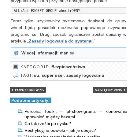
przypadku wpis ten przyjmuje następującą postać:
Teraz tylko użytkownicy systemowo dopisani do grupy
wheel będą posiadali możliwość poprawnego używania
programu su. Drugi sposób ograniczeń został opisany w
artykule „
Zasady logowania do systemu
.”
Więcej informacji:
man su
Bezpieczeństwo
K A T E G O R I E :
su
,
super user
,
zasady logowania
T A G I :
POPRZEDNI WPIS
NASTĘPNY WPIS
Podobne artykuły:
Percona Toolkit – pt-show-grants – klonowanie
uprawnień między bazami
Co tak rzeźbi po dysku?
Restrykcyjne powłoki – jak je obejść?