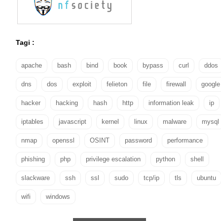
Tagi :
apache
bash
bind
book
bypass
curl
ddos
dns
dos
exploit
felieton
file
firewall
google
hacker
hacking
hash
http
information leak
ip
iptables
javascript
kernel
linux
malware
mysql
nmap
openssl
OSINT
password
performance
phishing
php
privilege escalation
python
shell
slackware
ssh
ssl
sudo
tcp/ip
tls
ubuntu
wifi
windows