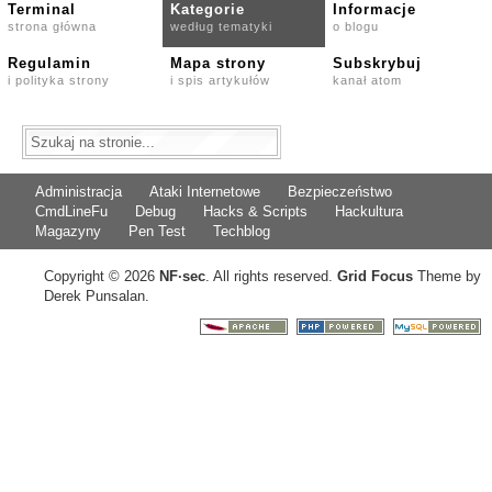
Terminal
Kategorie
Informacje
strona główna
według tematyki
o blogu
Regulamin
Mapa strony
Subskrybuj
i polityka strony
i spis artykułów
kanał atom
Administracja
Ataki Internetowe
Bezpieczeństwo
CmdLineFu
Debug
Hacks & Scripts
Hackultura
Magazyny
Pen Test
Techblog
Copyright © 2026
NF
·
sec
. All rights reserved.
Grid Focus
Theme by
Derek Punsalan.