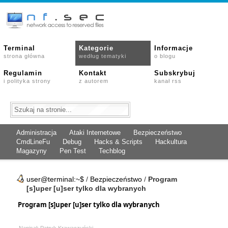
Terminal
Kategorie
Informacje
strona główna
według tematyki
o blogu
Regulamin
Kontakt
Subskrybuj
i polityka strony
z autorem
kanał rss
Administracja
Ataki Internetowe
Bezpieczeństwo
CmdLineFu
Debug
Hacks & Scripts
Hackultura
Magazyny
Pen Test
Techblog
user@terminal:~$
/
Bezpieczeństwo
/
Program
[s]uper [u]ser tylko dla wybranych
Program [s]uper [u]ser tylko dla wybranych