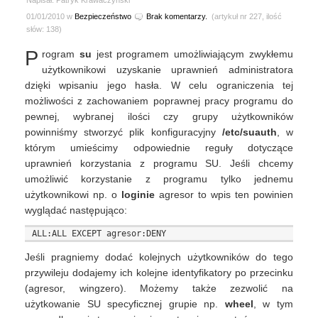
Napisał: Patryk Krawaczyński
01/01/2010 w
Bezpieczeństwo
Brak komentarzy.
(artykuł nr 227, ilość
słów: 138)
P
rogram
su
jest programem umożliwiającym zwykłemu
użytkownikowi uzyskanie uprawnień administratora
dzięki wpisaniu jego hasła. W celu ograniczenia tej
możliwości z zachowaniem poprawnej pracy programu do
pewnej, wybranej ilości czy grupy użytkowników
powinniśmy stworzyć plik konfiguracyjny
/etc/suauth
, w
którym umieścimy odpowiednie reguły dotyczące
uprawnień korzystania z programu SU. Jeśli chcemy
umożliwić korzystanie z programu tylko jednemu
użytkownikowi np. o
loginie
agresor to wpis ten powinien
wyglądać następująco:
Jeśli pragniemy dodać kolejnych użytkowników do tego
przywileju dodajemy ich kolejne identyfikatory po przecinku
(agresor, wingzero). Możemy także zezwolić na
użytkowanie SU specyficznej grupie np.
wheel
, w tym