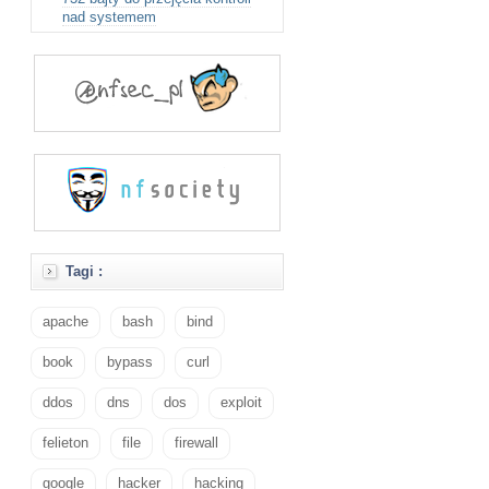
nad systemem
Tagi :
apache
bash
bind
book
bypass
curl
ddos
dns
dos
exploit
felieton
file
firewall
google
hacker
hacking