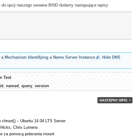
że do opcji naszego serwera BIND dodamy następujące wpisy:
 a Mechanism Identifying a Name Server Instance
,
Hide DNS
n Test
id
,
named
,
query
,
version
NASTĘPNY WPIS
u chroot() – Ubuntu 14.04 LTS Server
 Hicks, Chris Lumens
e za pomocą polecenia mount