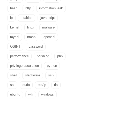
hash
http
information leak
ip
iptables
javascript
kernel
linux
malware
mysql
nmap
openssl
OSINT
password
performance
phishing
php
privilege escalation
python
shell
slackware
ssh
ssl
sudo
tcp/ip
tls
ubuntu
wifi
windows