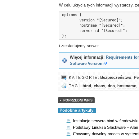
W celu ukrycia tych informacji wystarczy, 
options {

        version "[Secured]";

        hostname "[Secured]";

        server-id "[Secured]";

i zrestartujemy serwer.
Więcej informacji:
Requirements for
Software Version
K A T E G O R I E :
Bezpieczeństwo
,
Pe
T A G I :
bind
,
chaos
,
dns
,
hostname
,
POPRZEDNI WPIS
Podobne artykuły:
Instalacja serwera bind w środowisk
Podstawy Linuksa Slackware – Alan
Chowamy dowolny proces w systemi