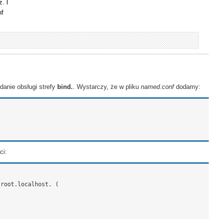
. I
nf
danie obsługi strefy
bind.
. Wystarczy, że w pliku
named.conf
dodamy:
ci:
root.localhost. (
