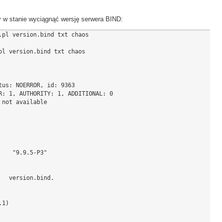
 w stanie wyciągnąć wersję serwera BIND:
pl version.bind txt chaos

l version.bind txt chaos

us: NOERROR, id: 9363

R: 1, AUTHORITY: 1, ADDITIONAL: 0

not available

   "9.9.5-P3"

  version.bind.

1)
