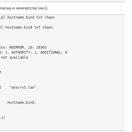
nazwą w wewnętrznej sieci):
pl hostname.bind txt chaos

l hostname.bind txt chaos

us: NOERROR, id: 28365

R: 1, AUTHORITY: 1, ADDITIONAL: 0

not available



    "dnssrv1.lan"

   hostname.bind.

1)
