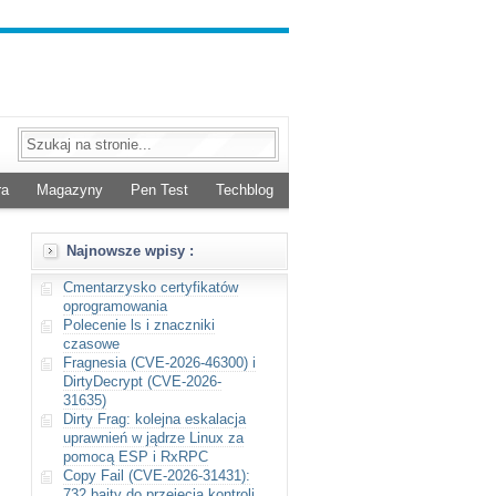
ra
Magazyny
Pen Test
Techblog
Najnowsze wpisy :
Cmentarzysko certyfikatów
oprogramowania
Polecenie ls i znaczniki
czasowe
Fragnesia (CVE-2026-46300) i
DirtyDecrypt (CVE-2026-
31635)
Dirty Frag: kolejna eskalacja
uprawnień w jądrze Linux za
pomocą ESP i RxRPC
Copy Fail (CVE-2026-31431):
732 bajty do przejęcia kontroli