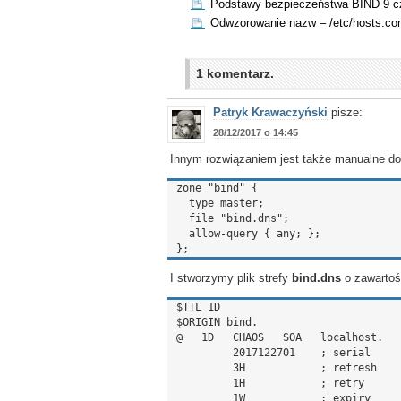
Podstawy bezpieczeństwa BIND 9 cz
Odwzorowanie nazw – /etc/hosts.co
1 komentarz.
Patryk Krawaczyński
pisze:
28/12/2017 o 14:45
Innym rozwiązaniem jest także manualne do
zone "bind" { 

  type master;

  file "bind.dns";

  allow-query { any; };

I stworzymy plik strefy
bind.dns
o zawartoś
$TTL 1D

$ORIGIN bind.

@   1D   CHAOS   SOA   localhost.   
         2017122701    ; serial

         3H            ; refresh

         1H            ; retry

         1W            ; expiry
