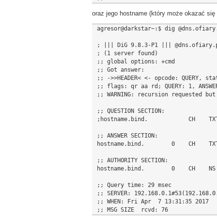
oraz jego hostname (który może okazać się 
agresor@darkstar~:$ dig @dns.ofiary.
; ||| DiG 9.8.3-P1 ||| @dns.ofiary.p
; (1 server found)

;; global options: +cmd

;; Got answer:

;; ->>HEADER< <- opcode: QUERY, stat
;; flags: qr aa rd; QUERY: 1, ANSWE
;; WARNING: recursion requested but 
;; QUESTION SECTION:

;hostname.bind.            CH    TXT
;; ANSWER SECTION:

hostname.bind.        0    CH    TXT
;; AUTHORITY SECTION:

hostname.bind.        0    CH    NS 
;; Query time: 29 msec

;; SERVER: 192.168.0.1#53(192.168.0.
;; WHEN: Fri Apr  7 13:31:35 2017
