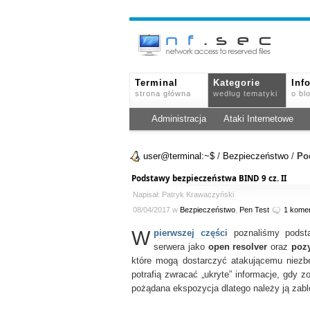
Terminal
Kategorie
Inf
strona główna
według tematyki
o bl
Administracja
Ataki Internetowe
user@terminal:~$
/
Bezpieczeństwo
/
Po
Podstawy bezpieczeństwa BIND 9 cz. II
Napisał: Patryk Krawaczyński
08/04/2017 w
Bezpieczeństwo
,
Pen Test
1 komen
W
pierwszej części
poznaliśmy podsta
serwera jako
open resolver
oraz
poz
które mogą dostarczyć atakującemu niezb
potrafią zwracać „ukryte” informacje, gdy 
pożądana ekspozycja dlatego należy ją zab