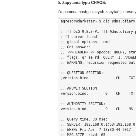
5. Zapytania typu CHAOS:
Za pomocą następujących zapytań jesteśmy
agresor@darkstar~:$ dig @dns.ofiary.
; ||| DiG 9.8.3-P1 ||| @dns.ofiary.p
; (1 server found)

;; global options: +cmd

;; Got answer:

;; ->>HEADER< <- opcode: QUERY, stat
;; flags: qr aa rd; QUERY: 1, ANSWE
;; WARNING: recursion requested but 
;; QUESTION SECTION:

;version.bind.            CH    TXT

;; ANSWER SECTION:

version.bind.        0    CH    TXT 
;; AUTHORITY SECTION:

version.bind.        0    CH    NS  
;; Query time: 30 msec

;; SERVER: 192.168.0.1#53(192.168.0.
;; WHEN: Fri Apr  7 13:30:44 2017
