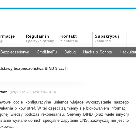
ormacje
Regulamin
Kontakt
Subskrybuj
ogu
i polityka strony
z autorem
kanał rss
Bezpieczeństwo
CmdLineFu
Debug
Hacks & Scripts
Hackultu
dstawy bezpieczeństwa BIND 9 cz. II
tarz.
(artykuł nr 603, ilość słów: 410)
wowe opcje konfiguracyjne uniemożliwiające wykorzystanie naszego
yskania
plików stref. W tej części zajmiemy się blokowaniem informacji,
ędnej wiedzy podczas rekonesansu. Serwery BIND (oraz wiele innych)
zostanie wysłane do nich specjalne zapytanie DNS. Zazwyczaj nie jest to
lokować.