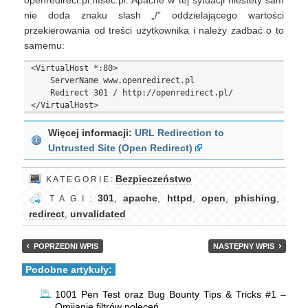
openredirect.pl.nfsec.pl. Apache w tej sytuacji niestety sam
nie doda znaku slash „/” oddzielającego wartości
przekierowania od treści użytkownika i należy zadbać o to
samemu:
<VirtualHost *:80>

    ServerName www.openredirect.pl

    Redirect 301 / http://openredirect.pl/

Więcej informacji:
URL Redirection to
Untrusted Site (Open Redirect)
Bezpieczeństwo
K A T E G O R I E :
301
,
apache
,
httpd
,
open
,
phishing
,
T A G I :
redirect
,
unvalidated
POPRZEDNI WPIS
NASTĘPNY WPIS
Podobne artykuły:
1001 Pen Test oraz Bug Bounty Tips & Tricks #1 –
Omijanie filtrów poleceń