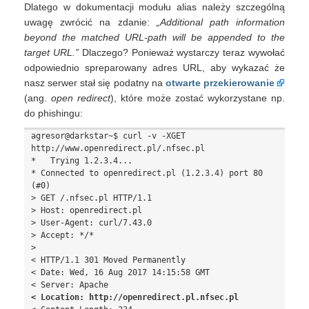
Dlatego w dokumentacji modułu alias należy szczególną
uwagę zwrócić na zdanie:
„Additional path information
beyond the matched URL-path will be appended to the
target URL.”
Dlaczego? Ponieważ wystarczy teraz wywołać
odpowiednio spreparowany adres URL, aby wykazać że
nasz serwer stał się podatny na
otwarte przekierowanie
(ang.
open redirect
), które może zostać wykorzystane np.
do phishingu:
agresor@darkstar~$ curl -v -XGET 
http://www.openredirect.pl/.nfsec.pl

*   Trying 1.2.3.4...

* Connected to openredirect.pl (1.2.3.4) port 80 
(#0)

> GET /.nfsec.pl HTTP/1.1

> Host: openredirect.pl

> User-Agent: curl/7.43.0

> Accept: */*

>

< HTTP/1.1 301 Moved Permanently

< Date: Wed, 16 Aug 2017 14:15:58 GMT

< Location: http://openredirect.pl.nfsec.pl