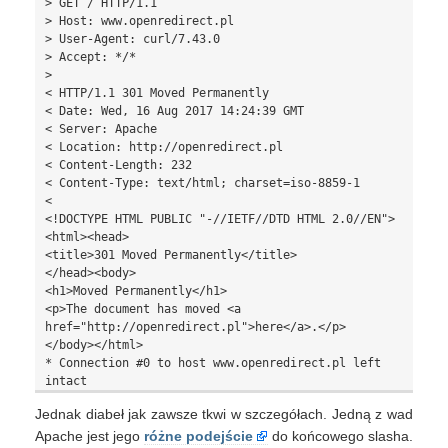
> GET / HTTP/1.1

> Host: www.openredirect.pl

> User-Agent: curl/7.43.0

> Accept: */*

>

< HTTP/1.1 301 Moved Permanently

< Date: Wed, 16 Aug 2017 14:24:39 GMT

< Server: Apache

< Location: http://openredirect.pl

< Content-Length: 232

< Content-Type: text/html; charset=iso-8859-1

<

<!DOCTYPE HTML PUBLIC "-//IETF//DTD HTML 2.0//EN">

<html><head>

<title>301 Moved Permanently</title>

</head><body>

<h1>Moved Permanently</h1>

<p>The document has moved <a 
href="http://openredirect.pl">here</a>.</p>

</body></html>

* Connection #0 to host www.openredirect.pl left 
Jednak diabeł jak zawsze tkwi w szczegółach. Jedną z wad
Apache jest jego
różne podejście
do końcowego slasha.