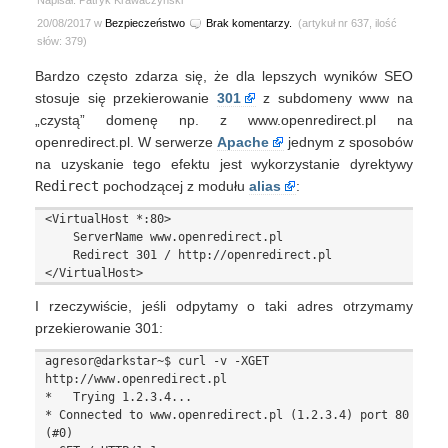
Napisał: Patryk Krawaczyński
20/08/2017 w
Bezpieczeństwo
Brak komentarzy.
(artykuł nr 637, ilość
słów: 379)
Bardzo często zdarza się, że dla lepszych wyników SEO
stosuje się przekierowanie
301
z subdomeny www na
„czystą” domenę np. z www.openredirect.pl na
openredirect.pl. W serwerze
Apache
jednym z sposobów
na uzyskanie tego efektu jest wykorzystanie dyrektywy
Redirect
pochodzącej z modułu
alias
:
<VirtualHost *:80>

    ServerName www.openredirect.pl

    Redirect 301 / http://openredirect.pl

I rzeczywiście, jeśli odpytamy o taki adres otrzymamy
przekierowanie 301:
agresor@darkstar~$ curl -v -XGET 
http://www.openredirect.pl

*   Trying 1.2.3.4...

* Connected to www.openredirect.pl (1.2.3.4) port 80 
(#0)
