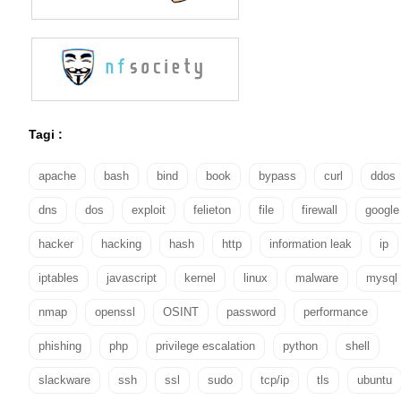
Tagi :
apache
bash
bind
book
bypass
curl
ddos
dns
dos
exploit
felieton
file
firewall
google
hacker
hacking
hash
http
information leak
ip
iptables
javascript
kernel
linux
malware
mysql
nmap
openssl
OSINT
password
performance
phishing
php
privilege escalation
python
shell
slackware
ssh
ssl
sudo
tcp/ip
tls
ubuntu