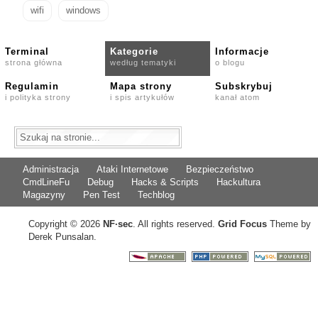
wifi
windows
Terminal
Kategorie
Informacje
strona główna
według tematyki
o blogu
Regulamin
Mapa strony
Subskrybuj
i polityka strony
i spis artykułów
kanał atom
Administracja
Ataki Internetowe
Bezpieczeństwo
CmdLineFu
Debug
Hacks & Scripts
Hackultura
Magazyny
Pen Test
Techblog
Copyright © 2026
NF
·
sec
. All rights reserved.
Grid Focus
Theme by
Derek Punsalan.