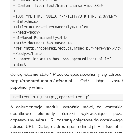
< Content-Length: 234

< Content-Type: text/html; charset=iso-8859-1

<

<!DOCTYPE HTML PUBLIC "-//IETF//DTD HTML 2.0//EN">

<html><head>

<title>301 Moved Permanently</title>

</head><body>

<h1>Moved Permanently</h1>

<p>The document has moved <a 
href="http://openredirect.pl.nfsec.pl">here</a>.</p>

</body></html>

* Connection #0 to host www.openredirect.pl left 
Co się właśnie stało? Przecież spodziewaliśmy się adresu:
http://openredirect.pl/.nfsec.pl
. Otóż błąd został
popełniony w linii:
A dokumentacja modułu wyraźnie mówi, że wszystkie
dodatkowe elementy ścieżki wykraczające poza
dopasowany adres URL zostaną dołączone do docelowego
adresu URL. Dlatego adres openredirect.pl + .nfsec.pl =