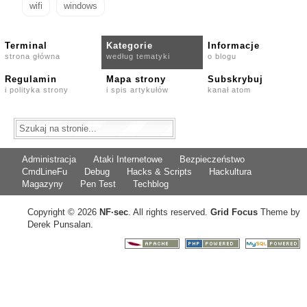
wifi
windows
Terminal
Kategorie
Informacje
strona główna
według tematyki
o blogu
Regulamin
Mapa strony
Subskrybuj
i polityka strony
i spis artykułów
kanał atom
Administracja
Ataki Internetowe
Bezpieczeństwo
CmdLineFu
Debug
Hacks & Scripts
Hackultura
Magazyny
Pen Test
Techblog
Copyright © 2026
NF
·
sec
. All rights reserved.
Grid Focus
Theme by
Derek Punsalan.