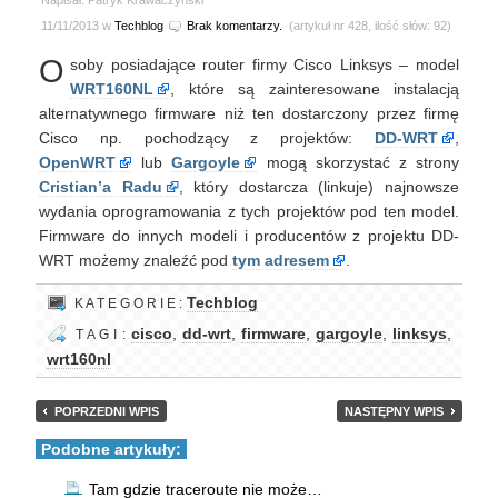
Napisał: Patryk Krawaczyński
11/11/2013 w
Techblog
Brak komentarzy.
(artykuł nr 428, ilość słów: 92)
O
soby posiadające router firmy Cisco Linksys – model
WRT160NL
, które są zainteresowane instalacją
alternatywnego firmware niż ten dostarczony przez firmę
Cisco np. pochodzący z projektów:
DD-WRT
,
OpenWRT
lub
Gargoyle
mogą skorzystać z strony
Cristian’a Radu
, który dostarcza (linkuje) najnowsze
wydania oprogramowania z tych projektów pod ten model.
Firmware do innych modeli i producentów z projektu DD-
WRT możemy znaleźć pod
tym adresem
.
Techblog
K A T E G O R I E :
cisco
,
dd-wrt
,
firmware
,
gargoyle
,
linksys
,
T A G I :
wrt160nl
POPRZEDNI WPIS
NASTĘPNY WPIS
Podobne artykuły:
Tam gdzie traceroute nie może…