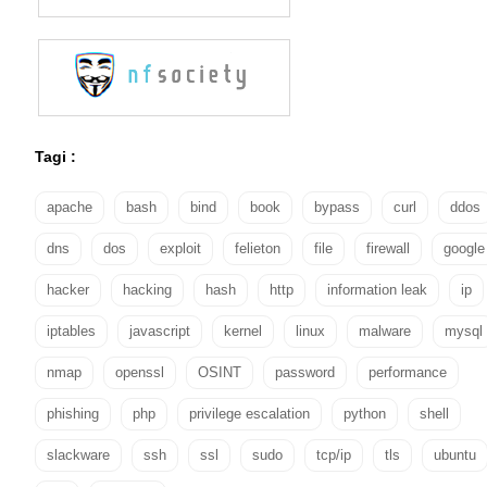
Tagi :
apache
bash
bind
book
bypass
curl
ddos
dns
dos
exploit
felieton
file
firewall
google
hacker
hacking
hash
http
information leak
ip
iptables
javascript
kernel
linux
malware
mysql
nmap
openssl
OSINT
password
performance
phishing
php
privilege escalation
python
shell
slackware
ssh
ssl
sudo
tcp/ip
tls
ubuntu