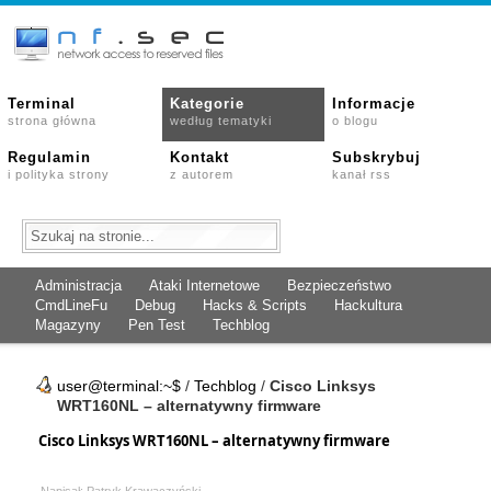
Terminal
Kategorie
Informacje
strona główna
według tematyki
o blogu
Regulamin
Kontakt
Subskrybuj
i polityka strony
z autorem
kanał rss
Administracja
Ataki Internetowe
Bezpieczeństwo
CmdLineFu
Debug
Hacks & Scripts
Hackultura
Magazyny
Pen Test
Techblog
user@terminal:~$
/
Techblog
/
Cisco Linksys
WRT160NL – alternatywny firmware
Cisco Linksys WRT160NL – alternatywny firmware