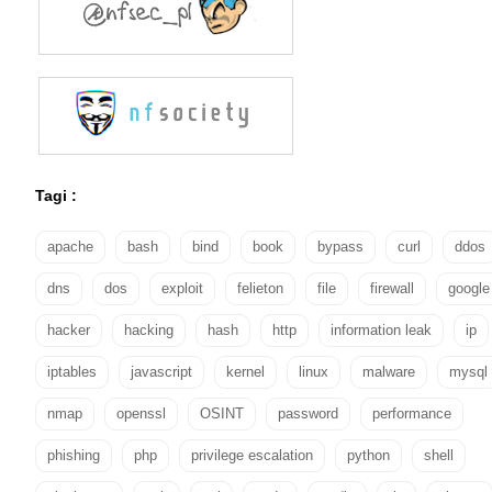
Tagi :
apache
bash
bind
book
bypass
curl
ddos
dns
dos
exploit
felieton
file
firewall
google
hacker
hacking
hash
http
information leak
ip
iptables
javascript
kernel
linux
malware
mysql
nmap
openssl
OSINT
password
performance
phishing
php
privilege escalation
python
shell