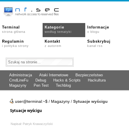
Terminal
Kategorie
Informacje
strona główna
według tematyki
o blogu
Regulamin
Kontakt
Subskrybuj
i polityka strony
z autorem
kanał rss
Administracja
Ataki Internetowe
Bezpieczeństwo
CmdLineFu
Debug
Hacks & Scripts
Hackultura
Magazyny
Pen Test
Techblog
user@terminal:~$
/
Magazyny
/
Sytuacje wyścigu
Sytuacje wyścigu
Napisał: Patryk Krawaczyński