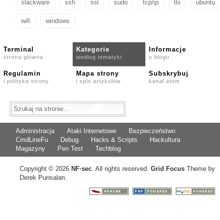
slackware
ssh
ssl
sudo
tcp/ip
tls
ubuntu
wifi
windows
Terminal
Kategorie
Informacje
strona główna
według tematyki
o blogu
Regulamin
Mapa strony
Subskrybuj
i polityka strony
i spis artykułów
kanał atom
Administracja
Ataki Internetowe
Bezpieczeństwo
CmdLineFu
Debug
Hacks & Scripts
Hackultura
Magazyny
Pen Test
Techblog
Copyright © 2026
NF
·
sec
. All rights reserved.
Grid Focus
Theme by
Derek Punsalan.