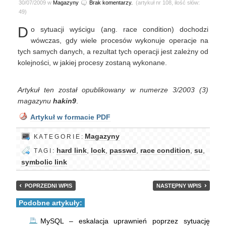
30/07/2009 w
Magazyny
Brak komentarzy.
(artykuł nr 108, ilość słów:
49)
D
o sytuacji wyścigu (ang. race condition) dochodzi
wówczas, gdy wiele procesów wykonuje operacje na
tych samych danych, a rezultat tych operacji jest zależny od
kolejności, w jakiej procesy zostaną wykonane.
Artykuł ten został opublikowany w numerze 3/2003 (3)
magazynu
hakin9
.
Artykuł w formacie PDF
Magazyny
K A T E G O R I E :
hard link
,
lock
,
passwd
,
race condition
,
su
,
T A G I :
symbolic link
POPRZEDNI WPIS
NASTĘPNY WPIS
Podobne artykuły:
MySQL – eskalacja uprawnień poprzez sytuację