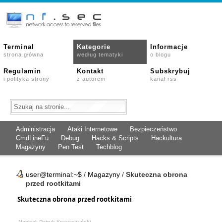
Terminal
Kategorie
Informacje
strona główna
według tematyki
o blogu
Regulamin
Kontakt
Subskrybuj
i polityka strony
z autorem
kanał rss
Administracja
Ataki Internetowe
Bezpieczeństwo
CmdLineFu
Debug
Hacks & Scripts
Hackultura
Magazyny
Pen Test
Techblog
user@terminal:~$
/
Magazyny
/
Skuteczna obrona
przed rootkitami
Skuteczna obrona przed rootkitami