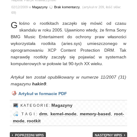
Napisał: Patryk Krawaczyński
02/12/2009 w
Magazyny
Brak komentarzy.
(artykuł nr 209, ilość słów:
69)
G
łośno o rootkitach zaczęło się mówić od czasu
skandalu w roku 2005. Ujawniono wtedy, że firma Sony
BMG Music Entertaiment do ochrony praw własności
wykorzystała rootkita (aries.sys) umieszczonego w
oprogramowaniu XCP Content Protection DRM. Tak
naprawdę rootkity zaczęły się pojawiać w systemach
komputerowych w połowie lat 90-tych XX wieku.
Artykuł ten został opublikowany w numerze 11/2007 (31)
magazynu
hakin9
.
Artykuł w formacie PDF
Magazyny
K A T E G O R I E :
drm
,
kernel-mode
,
memory-based
,
root-
T A G I :
mode
,
rootkit
POPRZEDNI WPIS
NASTĘPNY WPIS