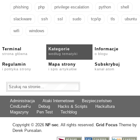
phishing
php
privilege escalation
python
shell
slackware
ssh
ssl
sudo
tcp/ip
tls
ubuntu
wifi
windows
Terminal
Kategorie
Informacje
strona główna
według tematyki
o blogu
Regulamin
Mapa strony
Subskrybuj
i polityka strony
i spis artykułów
kanał atom
Administracja
Ataki Internetowe
Bezpieczeństwo
CmdLineFu
Debug
Hacks & Scripts
Hackultura
Magazyny
Pen Test
Techblog
Copyright © 2026
NF
·
sec
. All rights reserved.
Grid Focus
Theme by
Derek Punsalan.