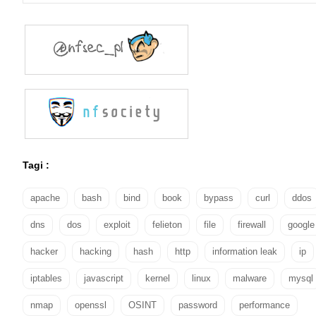
Tagi :
apache
bash
bind
book
bypass
curl
ddos
dns
dos
exploit
felieton
file
firewall
google
hacker
hacking
hash
http
information leak
ip
iptables
javascript
kernel
linux
malware
mysql
nmap
openssl
OSINT
password
performance