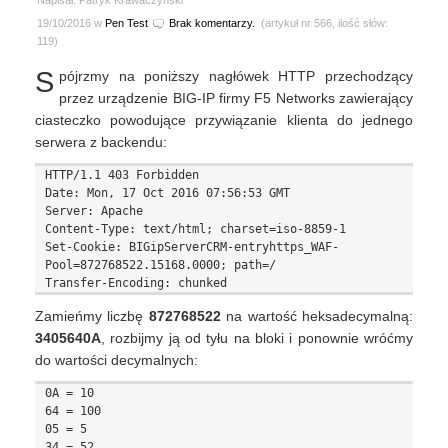
Napisał: Patryk Krawaczyński
19/10/2016 w
Pen Test
Brak komentarzy.
(artykuł nr 566, ilość słów:
119)
S
pójrzmy na poniższy nagłówek HTTP przechodzący
przez urządzenie BIG-IP firmy F5 Networks zawierający
ciasteczko powodujące przywiązanie klienta do jednego
serwera z backendu:
HTTP/1.1 403 Forbidden

Date: Mon, 17 Oct 2016 07:56:53 GMT

Server: Apache

Content-Type: text/html; charset=iso-8859-1

Set-Cookie: BIGipServerCRM-entryhttps_WAF-
Pool=872768522.15168.0000; path=/

Zamieńmy liczbę
872768522
na wartość heksadecymalną:
3405640A
, rozbijmy ją od tyłu na bloki i ponownie wróćmy
do wartości decymalnych:
0A = 10

64 = 100

05 = 5
