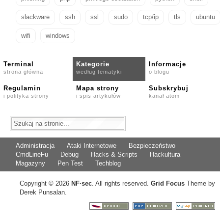
slackware
ssh
ssl
sudo
tcp/ip
tls
ubuntu
wifi
windows
Terminal
Kategorie
Informacje
strona główna
według tematyki
o blogu
Regulamin
Mapa strony
Subskrybuj
i polityka strony
i spis artykułów
kanał atom
Administracja
Ataki Internetowe
Bezpieczeństwo
CmdLineFu
Debug
Hacks & Scripts
Hackultura
Magazyny
Pen Test
Techblog
Copyright © 2026
NF
·
sec
. All rights reserved.
Grid Focus
Theme by
Derek Punsalan.