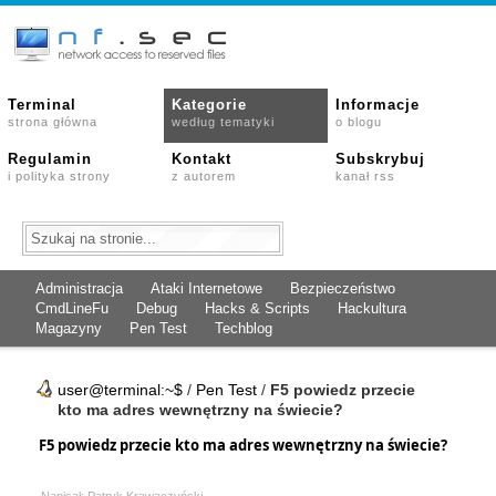
Terminal
Kategorie
Informacje
strona główna
według tematyki
o blogu
Regulamin
Kontakt
Subskrybuj
i polityka strony
z autorem
kanał rss
Administracja
Ataki Internetowe
Bezpieczeństwo
CmdLineFu
Debug
Hacks & Scripts
Hackultura
Magazyny
Pen Test
Techblog
user@terminal:~$
/
Pen Test
/
F5 powiedz przecie
kto ma adres wewnętrzny na świecie?
F5 powiedz przecie kto ma adres wewnętrzny na świecie?