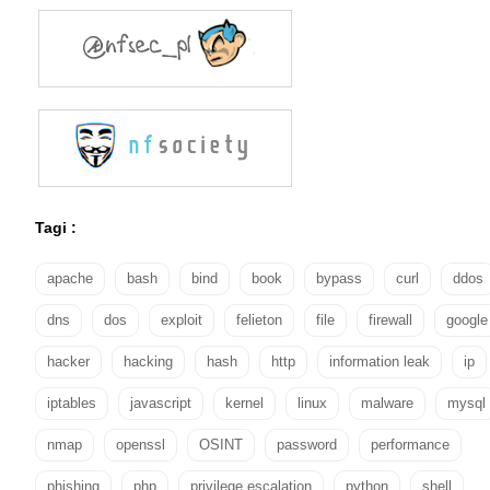
Tagi :
apache
bash
bind
book
bypass
curl
ddos
dns
dos
exploit
felieton
file
firewall
google
hacker
hacking
hash
http
information leak
ip
iptables
javascript
kernel
linux
malware
mysql
nmap
openssl
OSINT
password
performance
phishing
php
privilege escalation
python
shell