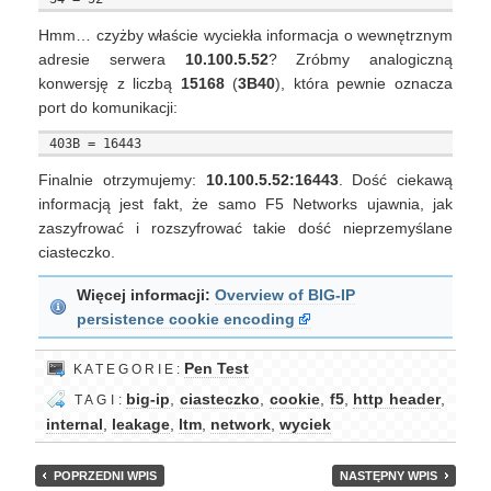
Hmm… czyżby właście wyciekła informacja o wewnętrznym
adresie serwera
10.100.5.52
? Zróbmy analogiczną
konwersję z liczbą
15168
(
3B40
), która pewnie oznacza
port do komunikacji:
Finalnie otrzymujemy:
10.100.5.52:16443
. Dość ciekawą
informacją jest fakt, że samo F5 Networks ujawnia, jak
zaszyfrować i rozszyfrować takie dość nieprzemyślane
ciasteczko.
Więcej informacji:
Overview of BIG-IP
persistence cookie encoding
Pen Test
K A T E G O R I E :
big-ip
,
ciasteczko
,
cookie
,
f5
,
http header
,
T A G I :
internal
,
leakage
,
ltm
,
network
,
wyciek
POPRZEDNI WPIS
NASTĘPNY WPIS