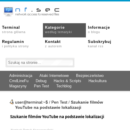
Terminal
Kategorie
Informacje
strona główna
według tematyki
o blogu
Regulamin
Kontakt
Subskrybuj
i polityka strony
z autorem
kanał rss
Administracja
Ataki Internetowe
Bezpieczeństwo
CmdLineFu
Debug
Hacks & Scripts
Hackultura
Magazyny
Pen Test
Techblog
user@terminal:~$
/
Pen Test
/
Szukanie filmów
YouTube na podstawie lokalizacji
Szukanie filmów YouTube na podstawie lokalizacji