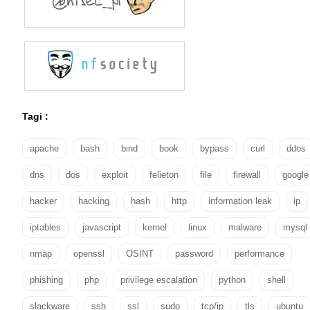
Tagi :
apache
bash
bind
book
bypass
curl
ddos
dns
dos
exploit
felieton
file
firewall
google
hacker
hacking
hash
http
information leak
ip
iptables
javascript
kernel
linux
malware
mysql
nmap
openssl
OSINT
password
performance
phishing
php
privilege escalation
python
shell
slackware
ssh
ssl
sudo
tcp/ip
tls
ubuntu