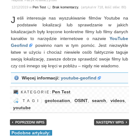
Napisał: Patryk Krawaczyński
12/12/2019 w
Pen Test
Brak komentarzy.
(artykuł nr 718, ilość słów: 80)
J
eśli interesuje nas wyszukiwanie filmów Youtube na
podstawie lokalizacji lub sprawdzanie w jakich
lokalizacjach były kręcone konkretne filmy lub filmy danych
kanałów to narzędzie internetowe o nazwie
YouTube
Geofind
powinno nam w tym pomóc. Jest niezwykle
łatwe w użyciu i chociaż niewiele osób faktycznie taguje
swoją lokalizację, zawsze dobrze sprawdzić swoje filmy lub
czy coś innego się kręci w pobliżu – nigdy nie wiadomo.
Więcej informacji:
youtube-geofind
Pen Test
K A T E G O R I E :
geolocation
,
OSINT
,
search
,
videos
,
T A G I :
youtube
POPRZEDNI WPIS
NASTĘPNY WPIS
Podobne artykuły: