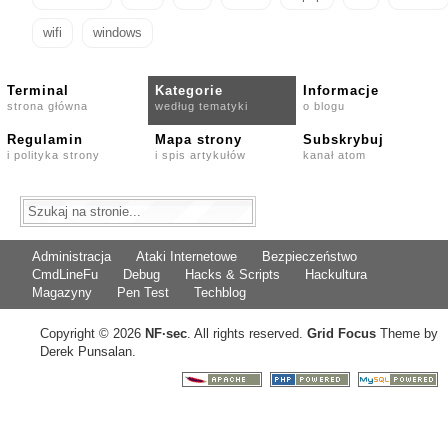
wifi
windows
Terminal
Kategorie
Informacje
strona główna
według tematyki
o blogu
Regulamin
Mapa strony
Subskrybuj
i polityka strony
i spis artykułów
kanał atom
Administracja
Ataki Internetowe
Bezpieczeństwo
CmdLineFu
Debug
Hacks & Scripts
Hackultura
Magazyny
Pen Test
Techblog
Copyright © 2026
NF
·
sec
. All rights reserved.
Grid Focus
Theme by
Derek Punsalan.