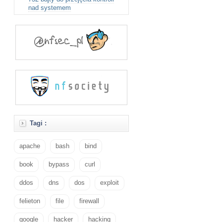
nad systemem
Tagi :
apache
bash
bind
book
bypass
curl
ddos
dns
dos
exploit
felieton
file
firewall
google
hacker
hacking