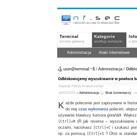
Terminal
Kategorie
Inf
strona główna
według tematyki
o bl
Administracja
Ataki Internetowe
user@terminal:~$
/
Administracja
/
Odblo
Odblokowujemy wyszukiwanie w powłoce b
Napisał: Patryk Krawaczyński
02/03/2023 w
Administracja
Brak komentarzy.
(ar
K
ażde polecenie jest zapisywane w histo
do niej
czas wykonania
poleceń; uleps
używanie klawiszy kursora góra/dół. Więks
[Ctrl]+R
(R jak reverse – wyszukiwanie w
oczami, naciskasz
[Ctrl]+C
i szukasz pon
np. za pomocą
[Ctrl]+S
? Otóż w standar