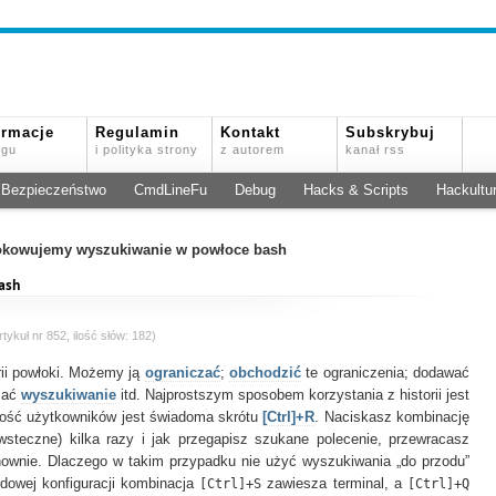
ormacje
Regulamin
Kontakt
Subskrybuj
ogu
i polityka strony
z autorem
kanał rss
Bezpieczeństwo
CmdLineFu
Debug
Hacks & Scripts
Hackultu
kowujemy wyszukiwanie w powłoce bash
ash
tykuł nr 852, ilość słów: 182)
rii powłoki. Możemy ją
ograniczać
;
obchodzić
te ograniczenia; dodawać
zać
wyszukiwanie
itd. Najprostszym sposobem korzystania z historii jest
zość użytkowników jest świadoma skrótu
[Ctrl]+R
. Naciskasz kombinację
steczne) kilka razy i jak przegapisz szukane polecenie, przewracasz
ownie. Dlaczego w takim przypadku nie użyć wyszukiwania „do przodu”
dowej konfiguracji kombinacja
[Ctrl]+S
zawiesza terminal, a
[Ctrl]+Q