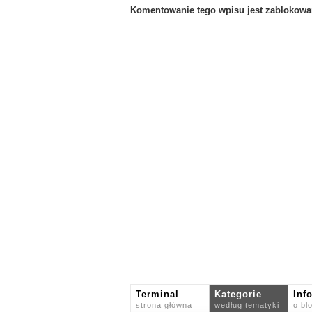
Komentowanie tego wpisu jest zablokowa
Terminal
Kategorie
Inf
strona główna
według tematyki
o bl