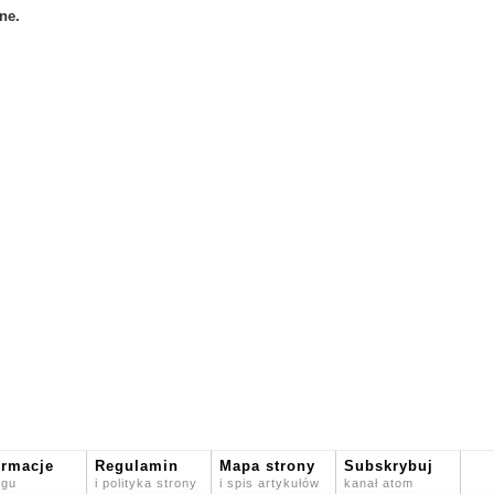
ne.
ormacje
Regulamin
Mapa strony
Subskrybuj
ogu
i polityka strony
i spis artykułów
kanał atom