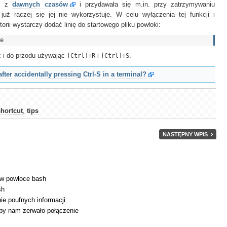
zi z
dawnych czasów
i przydawała się m.in. przy zatrzymywaniu
już raczej się jej nie wykorzystuje. W celu wyłączenia tej funkcji i
orii wystarczy dodać linię do startowego pliku powłoki:
 i do przodu używając
[Ctrl]+R
i
[Ctrl]+S
.
fter accidentally pressing Ctrl-S in a terminal?
shortcut
,
tips
NASTĘPNY WPIS
 w powłoce bash
sh
e poufnych informacji
yby nam zerwało połączenie