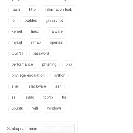
hash
http
information leak
ip
iptables
javascript
kernel
linux
malware
mysql
nmap
openssl
OSINT
password
performance
phishing
php
privilege escalation
python
shell
slackware
ssh
ssl
sudo
tcp/ip
tls
ubuntu
wifi
windows