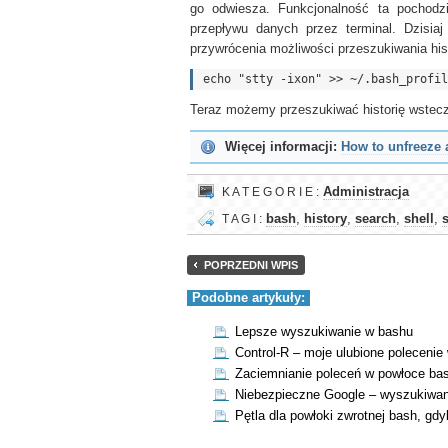
go odwiesza. Funkcjonalność ta pochod
przepływu danych przez terminal. Dzisiaj 
przywrócenia możliwości przeszukiwania hist
Teraz możemy przeszukiwać historię wstecz
Więcej informacji:
How to unfreeze a
K A T E G O R I E :
Administracja
T A G I :
bash
,
history
,
search
,
shell
,
POPRZEDNI WPIS
Podobne artykuły:
Lepsze wyszukiwanie w bashu
Control-R – moje ulubione polecenie
Zaciemnianie poleceń w powłoce ba
Niebezpieczne Google – wyszukiwani
Pętla dla powłoki zwrotnej bash, gd