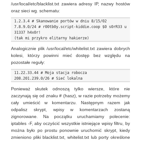
/usr/local/etc/blacklist.txt zawiera adresy IP, nazwy hostów
oraz sieci wg. schematu:
1.2.3.4 # Skanowanie portów w dniu 8/15/02

7.8.9.0/24 # r00tb0y.script-kiddie.coop $0 s0rR33 u 
31337 h4x0r!

Analogicznie plik /usr/local/etc/whitelist.txt zawiera dobrych
kolesi, którzy powinni mieć dostęp bez względu na
pozostałe reguły:
11.22.33.44 # Moja stacja robocza

Ponieważ skutek odnoszą tylko wiersze, które nie
zaczynają się od znaku # (hasz), w razie potrzeby możemy
cały umieścić w komentarzu. Następnym razem jak
odpalisz skrypt, wpisy w komentarzach zostaną
zignorowane. Na początku uruchamiamy polecenie:
iptables -F, aby oczyścić wszystkie istniejące wpisy filtru, by
można było po prostu ponownie uruchomić skrypt, kiedy
zmieniono pliki blacklist.txt, whitelist.txt lub porty określone