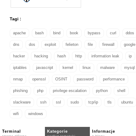
Tagi :
apache
bash
bind
book
bypass
curl
ddos
dns
dos
exploit
felieton
file
firewall
google
hacker
hacking
hash
http
information leak
ip
iptables
javascript
kernel
linux
malware
mysql
nmap
openssl
OSINT
password
performance
phishing
php
privilege escalation
python
shell
slackware
ssh
ssl
sudo
tcp/ip
tls
ubuntu
wifi
windows
Terminal
Kategorie
Informacje