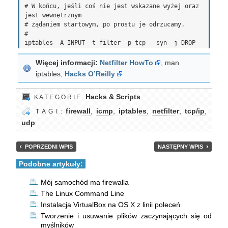
# W końcu, jeśli coś nie jest wskazane wyżej oraz 
jest wewnętrznym

# żądaniem startowym, po prostu je odrzucamy.

#

Więcej informacji:
Netfilter HowTo
, man
iptables,
Hacks O’Reilly
Hacks & Scripts
K A T E G O R I E :
firewall
,
icmp
,
iptables
,
netfilter
,
tcp/ip
,
T A G I :
udp
POPRZEDNI WPIS
NASTĘPNY WPIS
Podobne artykuły:
Mój samochód ma firewalla
The Linux Command Line
Instalacja VirtualBox na OS X z linii poleceń
Tworzenie i usuwanie plików zaczynających się od
myślników