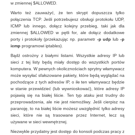
w zmiennej $ALLOWED.
Warto też zauważyć, że ten skrypt dopuszcza tylko
połączenia TCP. Jeśli potrzebujesz obsługi protokołu UDP,
ICMP lub innego, dołącz kolejny przebieg, taki jak dla
zmiennej $ALLOWED w pętli for, ale dołącz dodatkowe
porty i protokoły (przekazując np. parametr
-p udp
lub
-p
icmp
programowi iptables).
Bądź ostrożny z białymi listami. Wszystkie adresy IP lub
sieci z tej listy będą miały dostęp do wszystkich portów
komputera. W pewnych okolicznościach sprytny włamywacz
może wysyłać sfałszowane pakiety, które będą wyglądać na
pochodzące z tych adresów IP, o ile ten włamywacz będzie
w stanie przewidzieć (lub wywnioskować), które adresy IP
pojawią się na białej liście. Ten typ ataku jest trudny do
przeprowadzenia, ale nie jest niemożliwy. Jeśli cierpisz na
paranoję, to na białej liście możesz uwzględnić tylko adresy
sieci, które nie są trasowane przez Internet, lecz są
używane w sieci wewnętrznej.
Niezwykle przydatny jest dostęp do konsoli podczas pracy z