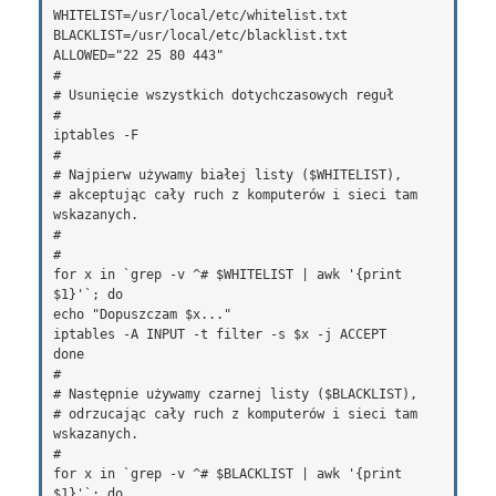
WHITELIST=/usr/local/etc/whitelist.txt

BLACKLIST=/usr/local/etc/blacklist.txt

ALLOWED="22 25 80 443"

#

# Usunięcie wszystkich dotychczasowych reguł

#

iptables -F

#

# Najpierw używamy białej listy ($WHITELIST), 

# akceptując cały ruch z komputerów i sieci tam 
wskazanych.

# 

#

for x in `grep -v ^# $WHITELIST | awk '{print 
$1}'`; do 

echo "Dopuszczam $x..."

iptables -A INPUT -t filter -s $x -j ACCEPT

done

#

# Następnie używamy czarnej listy ($BLACKLIST),

# odrzucając cały ruch z komputerów i sieci tam 
wskazanych.

#

for x in `grep -v ^# $BLACKLIST | awk '{print 
$1}'`; do 
