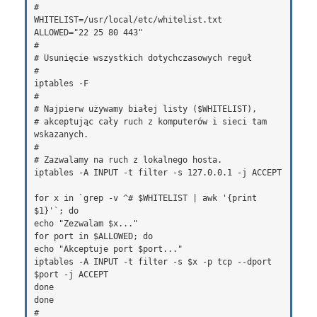
#

WHITELIST=/usr/local/etc/whitelist.txt

ALLOWED="22 25 80 443"

#

# Usunięcie wszystkich dotychczasowych reguł

#

iptables -F

#

# Najpierw używamy białej listy ($WHITELIST),

# akceptując cały ruch z komputerów i sieci tam 
wskazanych.

#

# Zazwalamy na ruch z lokalnego hosta.

iptables -A INPUT -t filter -s 127.0.0.1 -j ACCEPT

for x in `grep -v ^# $WHITELIST | awk '{print 
$1}'`; do

echo "Zezwalam $x..."

for port in $ALLOWED; do

echo "Akceptuje port $port..."

iptables -A INPUT -t filter -s $x -p tcp --dport 
$port -j ACCEPT

done

done

#
