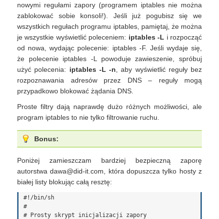
nowymi regułami zapory (programem iptables nie można
zablokować sobie konsoli!). Jeśli już pogubisz się we
wszystkich regułach programu iptables, pamiętaj, że można
je wszystkie wyświetlić poleceniem:
iptables -L
i rozpocząć
od nowa, wydając polecenie: iptables -F. Jeśli wydaje się,
że polecenie iptables -L powoduje zawieszenie, spróbuj
użyć polecenia:
iptables -L -n
, aby wyświetlić reguły bez
rozpoznawania adresów przez DNS – reguły mogą
przypadkowo blokować żądania DNS.
Proste filtry dają naprawdę dużo różnych możliwości, ale
program iptables to nie tylko filtrowanie ruchu.
Bonus:
Poniżej zamieszczam bardziej bezpieczną zaporę
autorstwa dawa@did-it.com, która dopuszcza tylko hosty z
białej listy blokując całą resztę:
#!/bin/sh

#

# Prosty skrypt inicjalizacji zapory
