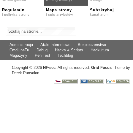
strona główna
według tematyki
o blogu
Regulamin
Mapa strony
Subskrybuj
i polityka strony
i spis artykułów
kanał atom
Administracja
Ataki Internetowe
Bezpieczeństwo
CmdLineFu
Debug
Hacks & Scripts
Hackultura
Magazyny
Pen Test
Techblog
Copyright © 2026
NF
·
sec
. All rights reserved.
Grid Focus
Theme by
Derek Punsalan.