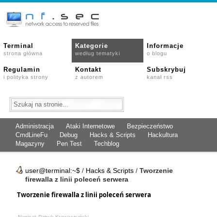
Terminal
Kategorie
Informacje
strona główna
według tematyki
o blogu
Regulamin
Kontakt
Subskrybuj
i polityka strony
z autorem
kanał rss
Administracja
Ataki Internetowe
Bezpieczeństwo
CmdLineFu
Debug
Hacks & Scripts
Hackultura
Magazyny
Pen Test
Techblog
user@terminal:~$
/
Hacks & Scripts
/
Tworzenie
firewalla z linii poleceń serwera
Tworzenie firewalla z linii poleceń serwera