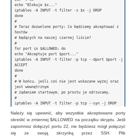
echo "Blokuje $x..."

iptables -A INPUT -t filter -s $x -j DROP

done

#

# Teraz dozwolone porty: Co będziemy akceptować z 
hostów

# będących na naszej czarnej liście?

#

for port in $ALLOWED; do 

echo "Akceptuje port $port..."

iptables -A INPUT -t filter -p tcp --dport $port -j 
ACCEPT

done

#

# W końcu, jeśli coś nie jest wskazane wyżej oraz 
jest wewnętrznym

# żądaniem startowym, po prostu je odrzucamy.

#

Należy się upewnić, aby wszystkie akceptowane porty
określić w zmiennej $ALLOWED na początku skryptu. Jeśli
zapomnisz dołączyć portu 22, nie będziesz mógł połączyć
się ze swoją skrzynką przez SSH. Plik