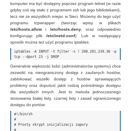
komputer ma być dostępny poprzez program telnet (w razie
gdyby coś się stało z programem ssh lub jego bibliotekami),
lecz nie ze wszystkich miejsc w Sieci. Możemy do tego użyć
programu tcpwrapper (tworząc wpisy w plikach
/etc/hosts.allow
i
/etc/hosts.deny
, oraz odpowiednio
konfigurując plik
/etc/inetd.conf
). Lub w następujący
sposób można też użyć programu iptables:
iptables -A INPUT -t filter -s ! 208.201.239.36 -p 
Generalnie większość ludzi (administratorów systemu) chce
zezwolić na nieograniczony dostęp z zaufanych hostów,
zablokować wszelki dostęp z hostów sprawiających
problemy oraz dopuścić jakiś rodzaj pośredniego dostępu
dla wszystkich innych. Jest to metoda jednoczesnego
stosowania białej listy, czarnej listy i zasad ograniczonego
dostępu do portów:
#!/bin/sh

#

# Prosty skrypt inicjalizacji zapory

#
