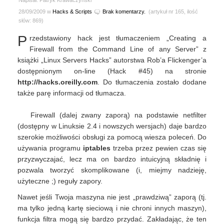
Napisał: Patryk Krawaczyński
28/09/2009 w
Hacks & Scripts
Brak komentarzy.
(artykuł nr 165, ilość
słów: 869)
P
rzedstawiony hack jest tłumaczeniem „Creating a
Firewall from the Command Line of any Server” z
książki „Linux Servers Hacks” autorstwa Rob’a Flickenger’a
dostępnionym on-line (Hack #45) na stronie
http://hacks.oreilly.com
. Do tłumaczenia zostało dodane
także parę informacji od tłumacza.
Firewall (dalej zwany zaporą) na podstawie netfilter
(dostępny w Linuksie 2.4 i nowszych wersjach) daje bardzo
szerokie możliwości obsługi za pomocą wiesza poleceń. Do
używania programu
iptables
trzeba przez pewien czas się
przyzwyczajać, lecz ma on bardzo intuicyjną składnię i
pozwala tworzyć skomplikowane (i, miejmy nadzieję,
użyteczne ;) reguły zapory.
Nawet jeśli Twoja maszyna nie jest „prawdziwą” zaporą (tj.
ma tylko jedną kartę sieciową i nie chroni innych maszyn),
funkcja filtra mogą się bardzo przydać. Zakładając, że ten