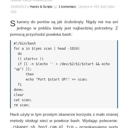
Napisał: Patryk Krawaczyński
19/06/2013 w
Hacks & Scripts
1 komentarz.
(artykuł nr 433, ilość słów:
116)
S
kanery do portów są jak śrubokręty. Nigdy nie ma ani
jednego w pobliżu kiedy jest najbardziej potrzebny. Z
pomocą przychodzi powłoka bash:
#!/bin/bash

for a in $(yes scan | head -1024)

  do

  (( start++ ))

  if [[ -n $(echo '' > /dev/$2/$1/$start && echo 
"up") ]];

      then

      echo "Port $start UP!" >> scan;

  fi

done;

clear

cat scan;

Hack użyty w tym prostym skanerze korzysta z mało znanej
metody obsługi sieci w powłoce bash. Wydając polecenie:
./skaner.sh host.com.pl tcp
– przeskanujemy porty