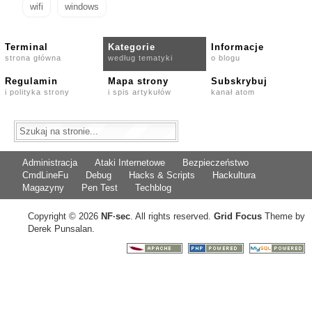
wifi
windows
Terminal
Kategorie
Informacje
strona główna
według tematyki
o blogu
Regulamin
Mapa strony
Subskrybuj
i polityka strony
i spis artykułów
kanał atom
Administracja
Ataki Internetowe
Bezpieczeństwo
CmdLineFu
Debug
Hacks & Scripts
Hackultura
Magazyny
Pen Test
Techblog
Copyright © 2026
NF
·
sec
. All rights reserved.
Grid Focus
Theme by
Derek Punsalan.