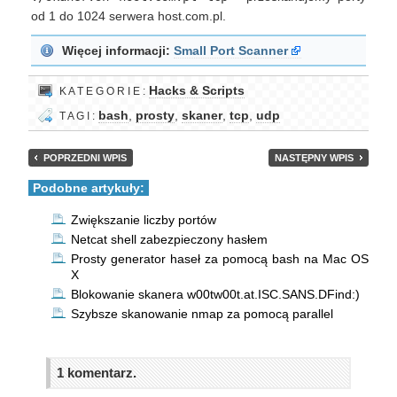
od 1 do 1024 serwera host.com.pl.
Więcej informacji:
Small Port Scanner
Hacks & Scripts
K A T E G O R I E :
bash
,
prosty
,
skaner
,
tcp
,
udp
T A G I :
POPRZEDNI WPIS
NASTĘPNY WPIS
Podobne artykuły:
Zwiększanie liczby portów
Netcat shell zabezpieczony hasłem
Prosty generator haseł za pomocą bash na Mac OS
X
Blokowanie skanera w00tw00t.at.ISC.SANS.DFind:)
Szybsze skanowanie nmap za pomocą parallel
1 komentarz.