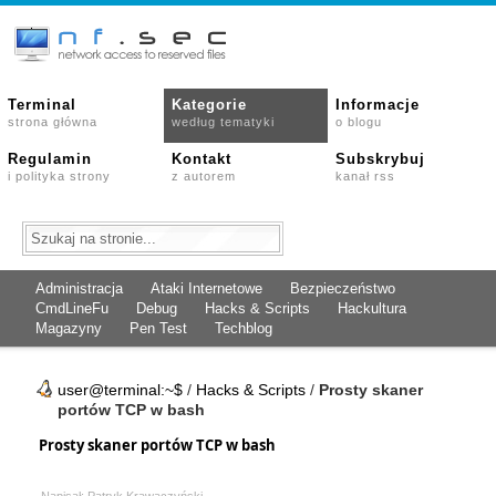
Terminal
Kategorie
Informacje
strona główna
według tematyki
o blogu
Regulamin
Kontakt
Subskrybuj
i polityka strony
z autorem
kanał rss
Administracja
Ataki Internetowe
Bezpieczeństwo
CmdLineFu
Debug
Hacks & Scripts
Hackultura
Magazyny
Pen Test
Techblog
user@terminal:~$
/
Hacks & Scripts
/
Prosty skaner
portów TCP w bash
Prosty skaner portów TCP w bash