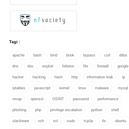
Tagi :
apache
bash
bind
book
bypass
curl
ddos
dns
dos
exploit
felieton
file
firewall
google
hacker
hacking
hash
http
information leak
ip
iptables
javascript
kernel
linux
malware
mysql
nmap
openssl
OSINT
password
performance
phishing
php
privilege escalation
python
shell
slackware
ssh
ssl
sudo
tcp/ip
tls
ubuntu