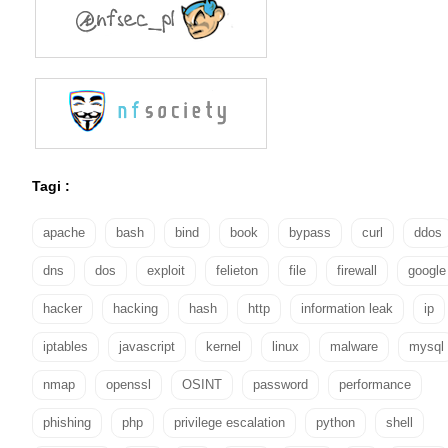
Tagi :
apache
bash
bind
book
bypass
curl
ddos
dns
dos
exploit
felieton
file
firewall
google
hacker
hacking
hash
http
information leak
ip
iptables
javascript
kernel
linux
malware
mysql
nmap
openssl
OSINT
password
performance
phishing
php
privilege escalation
python
shell