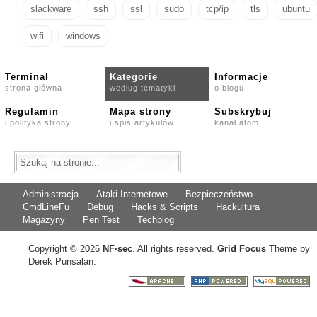
slackware
ssh
ssl
sudo
tcp/ip
tls
ubuntu
wifi
windows
Terminal
Kategorie
Informacje
strona główna
według tematyki
o blogu
Regulamin
Mapa strony
Subskrybuj
i polityka strony
i spis artykułów
kanał atom
Administracja
Ataki Internetowe
Bezpieczeństwo
CmdLineFu
Debug
Hacks & Scripts
Hackultura
Magazyny
Pen Test
Techblog
Copyright © 2026
NF
·
sec
. All rights reserved.
Grid Focus
Theme by
Derek Punsalan.