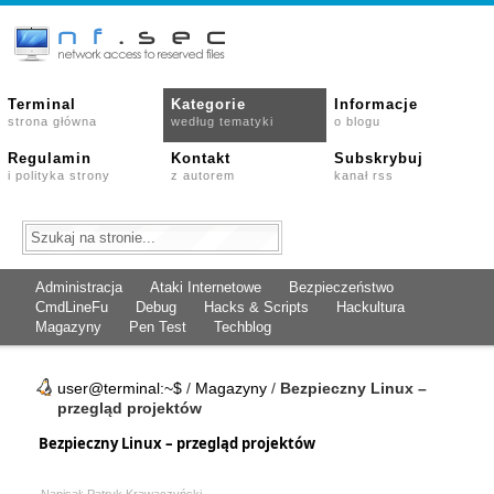
Terminal
Kategorie
Informacje
strona główna
według tematyki
o blogu
Regulamin
Kontakt
Subskrybuj
i polityka strony
z autorem
kanał rss
Administracja
Ataki Internetowe
Bezpieczeństwo
CmdLineFu
Debug
Hacks & Scripts
Hackultura
Magazyny
Pen Test
Techblog
user@terminal:~$
/
Magazyny
/
Bezpieczny Linux –
przegląd projektów
Bezpieczny Linux – przegląd projektów