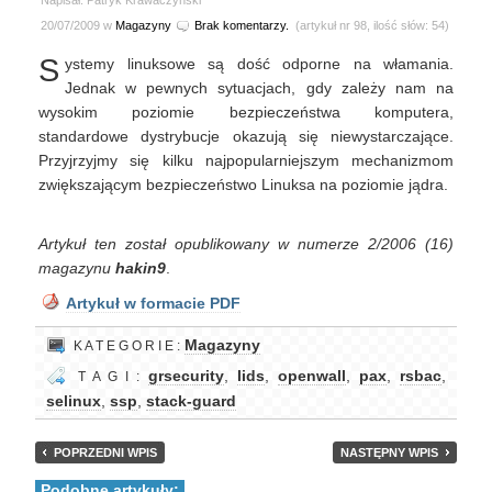
Napisał: Patryk Krawaczyński
20/07/2009 w
Magazyny
Brak komentarzy.
(artykuł nr 98, ilość słów: 54)
S
ystemy linuksowe są dość odporne na włamania.
Jednak w pewnych sytuacjach, gdy zależy nam na
wysokim poziomie bezpieczeństwa komputera,
standardowe dystrybucje okazują się niewystarczające.
Przyjrzyjmy się kilku najpopularniejszym mechanizmom
zwiększającym bezpieczeństwo Linuksa na poziomie jądra.
Artykuł ten został opublikowany w numerze 2/2006 (16)
magazynu
hakin9
.
Artykuł w formacie PDF
Magazyny
K A T E G O R I E :
grsecurity
,
lids
,
openwall
,
pax
,
rsbac
,
T A G I :
selinux
,
ssp
,
stack-guard
POPRZEDNI WPIS
NASTĘPNY WPIS
Podobne artykuły: