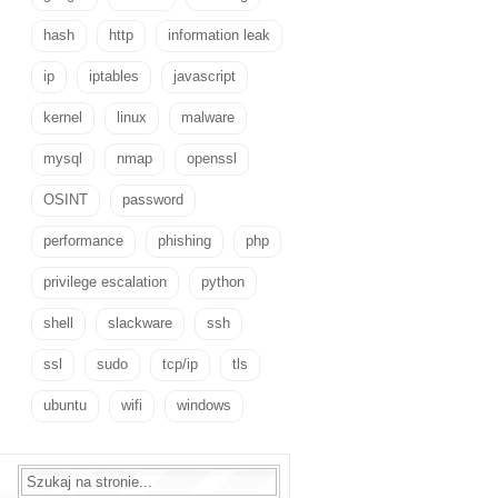
hash
http
information leak
ip
iptables
javascript
kernel
linux
malware
mysql
nmap
openssl
OSINT
password
performance
phishing
php
privilege escalation
python
shell
slackware
ssh
ssl
sudo
tcp/ip
tls
ubuntu
wifi
windows