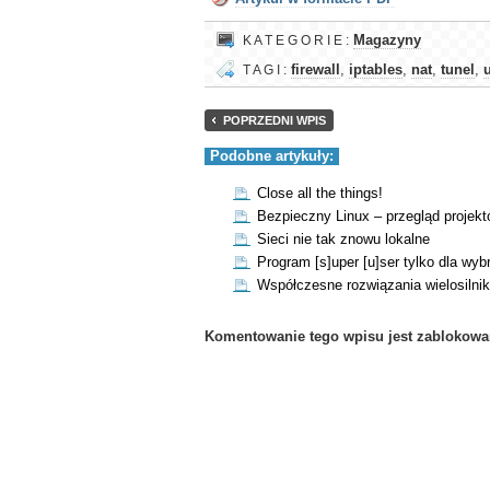
K A T E G O R I E :
Magazyny
T A G I :
firewall
,
iptables
,
nat
,
tunel
,
POPRZEDNI WPIS
Podobne artykuły:
Close all the things!
Bezpieczny Linux – przegląd projek
Sieci nie tak znowu lokalne
Program [s]uper [u]ser tylko dla wy
Współczesne rozwiązania wielosilni
Komentowanie tego wpisu jest zablokowa