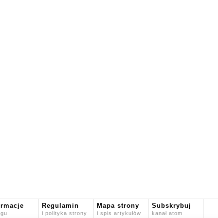
ormacje
Regulamin
Mapa strony
Subskrybuj
ogu
i polityka strony
i spis artykułów
kanał atom