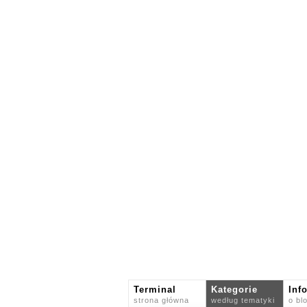
Terminal
Kategorie
Inf
strona główna
według tematyki
o bl