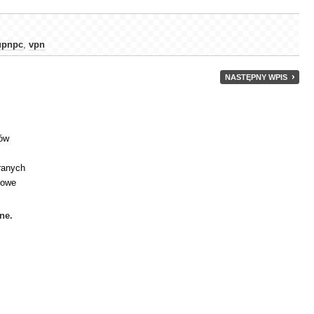
upnpc
,
vpn
NASTĘPNY WPIS
tów
branych
kowe
ne.