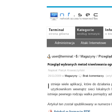
Terminal
Kategorie
Inf
strona główna
według tematyki
o bl
Administracja
Ataki Internetowe
user@terminal:~$
/
Magazyny
/
Przegląd
Przegląd wybranych metod niwelowania ogra
Napisał: Patryk Krawaczyński
26/11/2009 w
Magazyny
Brak komentarzy.
(artyk
I
stnieje wiele aplikacji, które do działan
użytkownikom wewnątrz sieci lokalnych 
istnieje pewnego rodzaju walka pomiędzy ad
Artykuł ten został opublikowany w numerze
Artykuł w formacie PDF