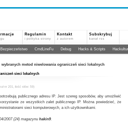
ormacje
Regulamin
Kontakt
Subskrybuj
ogu
i polityka strony
z autorem
kanał rss
Bezpieczeństwo
CmdLineFu
Debug
Hacks & Scripts
Hackultu
 wybranych metod niwelowania ograniczeń sieci lokalnych
niczeń sieci lokalnych
uł nr 201, ilość słów: 59)
ia potrzebują publicznego adresu IP. Jest szereg sposobów, aby umożliwić
korzystanie ze wszystkich zalet publicznego IP. Można powiedzieć, że
ministratorami sieci komputerowych, a ich użytkownikami.
 04/2007 (24) magazynu
hakin9
.