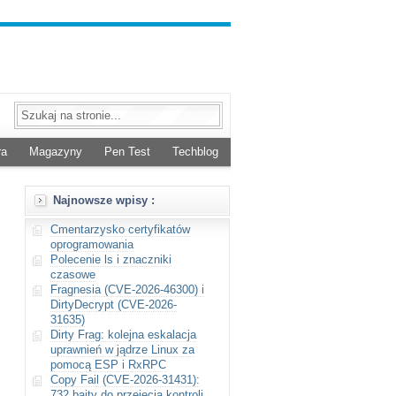
ra
Magazyny
Pen Test
Techblog
Najnowsze wpisy :
Cmentarzysko certyfikatów
oprogramowania
Polecenie ls i znaczniki
czasowe
Fragnesia (CVE-2026-46300) i
DirtyDecrypt (CVE-2026-
31635)
Dirty Frag: kolejna eskalacja
uprawnień w jądrze Linux za
pomocą ESP i RxRPC
Copy Fail (CVE-2026-31431):
732 bajty do przejęcia kontroli