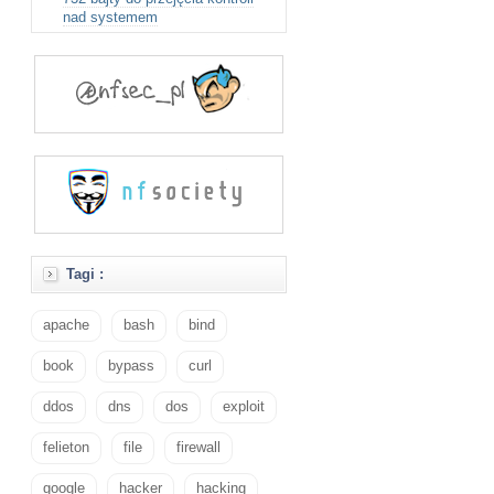
nad systemem
Tagi :
apache
bash
bind
book
bypass
curl
ddos
dns
dos
exploit
felieton
file
firewall
google
hacker
hacking