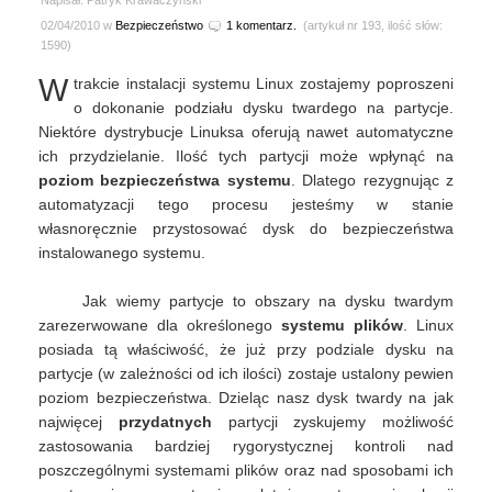
Napisał: Patryk Krawaczyński
02/04/2010 w
Bezpieczeństwo
1 komentarz.
(artykuł nr 193, ilość słów:
1590)
W
trakcie instalacji systemu Linux zostajemy poproszeni
o dokonanie podziału dysku twardego na partycje.
Niektóre dystrybucje Linuksa oferują nawet automatyczne
ich przydzielanie. Ilość tych partycji może wpłynąć na
poziom bezpieczeństwa systemu
. Dlatego rezygnując z
automatyzacji tego procesu jesteśmy w stanie
własnoręcznie przystosować dysk do bezpieczeństwa
instalowanego systemu.
Jak wiemy partycje to obszary na dysku twardym
zarezerwowane dla określonego
systemu plików
. Linux
posiada tą właściwość, że już przy podziale dysku na
partycje (w zależności od ich ilości) zostaje ustalony pewien
poziom bezpieczeństwa. Dzieląc nasz dysk twardy na jak
najwięcej
przydatnych
partycji zyskujemy możliwość
zastosowania bardziej rygorystycznej kontroli nad
poszczególnymi systemami plików oraz nad sposobami ich