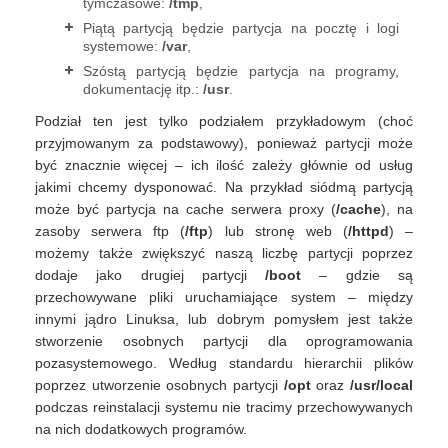
tymczasowe:
/tmp
,
Piątą partycją będzie partycja na pocztę i logi
systemowe:
/var
,
Szóstą partycją będzie partycja na programy,
dokumentację itp.:
/usr
.
Podział ten jest tylko podziałem przykładowym (choć
przyjmowanym za podstawowy), ponieważ partycji może
być znacznie więcej – ich ilość zależy głównie od usług
jakimi chcemy dysponować. Na przykład siódmą partycją
może być partycja na cache serwera proxy (
/cache
), na
zasoby serwera ftp (
/ftp
) lub stronę web (
/httpd
) –
możemy także zwiększyć naszą liczbę partycji poprzez
dodaje jako drugiej partycji
/boot
– gdzie są
przechowywane pliki uruchamiające system – między
innymi jądro Linuksa, lub dobrym pomysłem jest także
stworzenie osobnych partycji dla oprogramowania
pozasystemowego. Według standardu hierarchii plików
poprzez utworzenie osobnych partycji
/opt
oraz
/usr/local
podczas reinstalacji systemu nie tracimy przechowywanych
na nich dodatkowych programów.