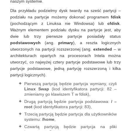
naszym systemie.
Dla przykładu podzielmy dysk twardy na sześć partycji –
podziału na partycje możemy dokonać programem
fdisk
(pochodzącym z Linuksa nie Windowsa) lub
cfdisk
.
Ważnym elementem podziału dysku na partycje jest, aby
dwie lub trzy pierwsze partycje posiadały status
podstawowych
(ang.
primary
), a reszta logicznych
utworzonych na partycji rozszerzonej (ang.
extended
– w
architekturach opartych na procesorach Intela można
utworzyć, co najwyżej cztery partycje podstawowe lub trzy
partycje podstawowe, jedną partycję rozszerzoną i kilka
partycji logicznych).
Pierwszą partycją będzie partycja wymiany, czyli
Linux Swap
(kod identyfikatora partycji: 82 –
zmieniamy go klawiszem T w fdisk),
Drugą partycją będzie partycja podstawowa:
/ –
root
(kod identyfikatora partycji: 83),
Trzecią partycją będzie partycja dla użytkowników
systemu:
/home
,
Czwartą partycją będzie partycja na pliki