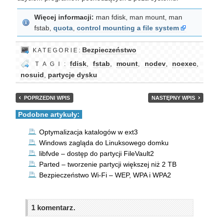
Więcej informacji:
man fdisk, man mount, man
fstab,
quota
,
control mounting a file system
Bezpieczeństwo
K A T E G O R I E :
fdisk
,
fstab
,
mount
,
nodev
,
noexec
,
T A G I :
nosuid
,
partycje dysku
POPRZEDNI WPIS
NASTĘPNY WPIS
Podobne artykuły:
Optymalizacja katalogów w ext3
Windows zagląda do Linuksowego domku
libfvde – dostęp do partycji FileVault2
Parted – tworzenie partycji większej niż 2 TB
Bezpieczeństwo Wi-Fi – WEP, WPA i WPA2
1 komentarz.