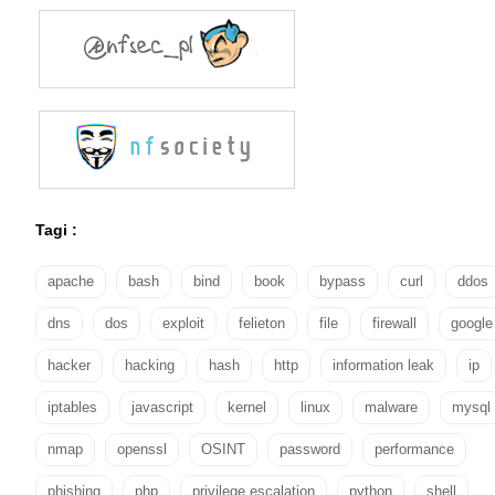
Tagi :
apache
bash
bind
book
bypass
curl
ddos
dns
dos
exploit
felieton
file
firewall
google
hacker
hacking
hash
http
information leak
ip
iptables
javascript
kernel
linux
malware
mysql
nmap
openssl
OSINT
password
performance
phishing
php
privilege escalation
python
shell