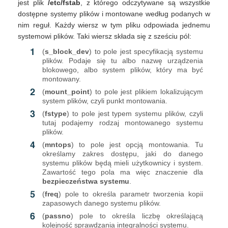
jest plik
/etc/fstab
, z którego odczytywane są wszystkie
dostępne systemy plików i montowane według podanych w
nim reguł. Każdy wiersz w tym pliku odpowiada jednemu
systemowi plików. Taki wiersz składa się z sześciu pól:
(
s_block_dev
) to pole jest specyfikacją systemu
plików. Podaje się tu albo nazwę urządzenia
blokowego, albo system plików, który ma być
montowany.
(
mount_point
) to pole jest plikiem lokalizującym
system plików, czyli punkt montowania.
(
fstype
) to pole jest typem systemu plików, czyli
tutaj podajemy rodzaj montowanego systemu
plików.
(
mntops
) to pole jest opcją montowania. Tu
określamy zakres dostępu, jaki do danego
systemu plików będą mieli użytkownicy i system.
Zawartość tego pola ma więc znaczenie dla
bezpieczeństwa systemu
.
(
freq
) pole to określa parametr tworzenia kopii
zapasowych danego systemu plików.
(
passno
) pole to określa liczbę określającą
kolejność sprawdzania integralności systemu.