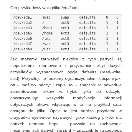
Oto przykładowy wpis pliku /etc/fstab:
/dev/sda1     swap     swap     defaults     0    0

/dev/sda2     /        ext3     defaults     1    1

/dev/sda3     /boot    ext3     defaults     1    1

/dev/sda5     /home    ext3     defaults     1    1

/dev/sda6     /tmp     ext3     defaults     1    1

/dev/sda7     /var     ext3     defaults     1    1

Jak możemy zauważyć niektóre z tych partycji są
niepotrzebnie montowane z przyznaniem zbyt dużych
przywilejów, wyznaczonych opcją defaults (read-write,
suid). Przywileje te możemy ograniczyć takimi opcjami jak:
rw
– możliwy odczyt i zapis;
ro
– znacznik ro powoduje
zamontowanie plików w trybie tylko do odczytu,
powstrzymując wszystkie modyfikacje informacji
dotyczących plików, włączając w to na przykład czas
dostępu do pliku. Opcja ta jest bardzo przydatna w
przypadku systemów używanych jako katalog plików dla
potrzeb demona httpd – pozwala na zachowanie
niezmienionych danych;
nosuid
– znacznik ten zapobiega