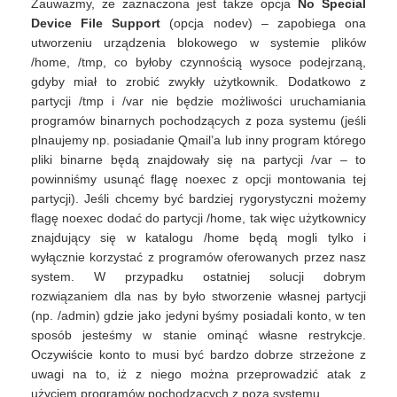
Zauważmy, że zaznaczona jest także opcja
No Special
Device File Support
(opcja nodev) – zapobiega ona
utworzeniu urządzenia blokowego w systemie plików
/home, /tmp, co byłoby czynnością wysoce podejrzaną,
gdyby miał to zrobić zwykły użytkownik. Dodatkowo z
partycji /tmp i /var nie będzie możliwości uruchamiania
programów binarnych pochodzących z poza systemu (jeśli
plnaujemy np. posiadanie Qmail’a lub inny program którego
pliki binarne będą znajdowały się na partycji /var – to
powinniśmy usunąć flagę noexec z opcji montowania tej
partycji). Jeśli chcemy być bardziej rygorystyczni możemy
flagę noexec dodać do partycji /home, tak więc użytkownicy
znajdujący się w katalogu /home będą mogli tylko i
wyłącznie korzystać z programów oferowanych przez nasz
system. W przypadku ostatniej solucji dobrym
rozwiązaniem dla nas by było stworzenie własnej partycji
(np. /admin) gdzie jako jedyni byśmy posiadali konto, w ten
sposób jesteśmy w stanie ominąć własne restrykcje.
Oczywiście konto to musi być bardzo dobrze strzeżone z
uwagi na to, iż z niego można przeprowadzić atak z
użyciem programów pochodzących z poza systemu.