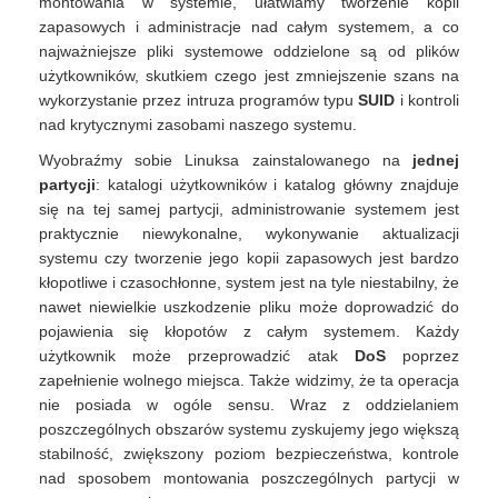
montowania w systemie, ułatwiamy tworzenie kopii
zapasowych i administracje nad całym systemem, a co
najważniejsze pliki systemowe oddzielone są od plików
użytkowników, skutkiem czego jest zmniejszenie szans na
wykorzystanie przez intruza programów typu
SUID
i kontroli
nad krytycznymi zasobami naszego systemu.
Wyobraźmy sobie Linuksa zainstalowanego na
jednej
partycji
: katalogi użytkowników i katalog główny znajduje
się na tej samej partycji, administrowanie systemem jest
praktycznie niewykonalne, wykonywanie aktualizacji
systemu czy tworzenie jego kopii zapasowych jest bardzo
kłopotliwe i czasochłonne, system jest na tyle niestabilny, że
nawet niewielkie uszkodzenie pliku może doprowadzić do
pojawienia się kłopotów z całym systemem. Każdy
użytkownik może przeprowadzić atak
DoS
poprzez
zapełnienie wolnego miejsca. Także widzimy, że ta operacja
nie posiada w ogóle sensu. Wraz z oddzielaniem
poszczególnych obszarów systemu zyskujemy jego większą
stabilność, zwiększony poziom bezpieczeństwa, kontrole
nad sposobem montowania poszczególnych partycji w