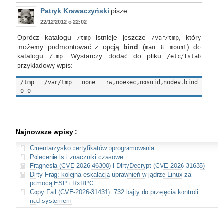
Patryk Krawaczyński
pisze:
22/12/2012 o 22:02
Oprócz katalogu
istnieje jeszcze
, który
/tmp
/var/tmp
możemy podmontować z opcją
bind
(
) do
man 8 mount
katalogu
. Wystarczy dodać do pliku
/tmp
/etc/fstab
przykładowy wpis:
/tmp   /var/tmp   none   rw,noexec,nosuid,nodev,bind 
Najnowsze wpisy :
Cmentarzysko certyfikatów oprogramowania
Polecenie ls i znaczniki czasowe
Fragnesia (CVE-2026-46300) i DirtyDecrypt (CVE-2026-31635)
Dirty Frag: kolejna eskalacja uprawnień w jądrze Linux za
pomocą ESP i RxRPC
Copy Fail (CVE-2026-31431): 732 bajty do przejęcia kontroli
nad systemem