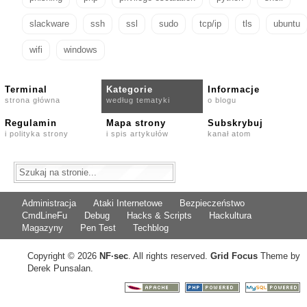
slackware
ssh
ssl
sudo
tcp/ip
tls
ubuntu
wifi
windows
Terminal
Kategorie
Informacje
strona główna
według tematyki
o blogu
Regulamin
Mapa strony
Subskrybuj
i polityka strony
i spis artykułów
kanał atom
Administracja
Ataki Internetowe
Bezpieczeństwo
CmdLineFu
Debug
Hacks & Scripts
Hackultura
Magazyny
Pen Test
Techblog
Copyright © 2026
NF
·
sec
. All rights reserved.
Grid Focus
Theme by
Derek Punsalan.