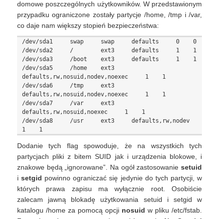
domowe poszczególnych użytkowników. W przedstawionym
przypadku ograniczone zostały partycje /home, /tmp i /var,
co daje nam większy stopień bezpieczeństwa:
/dev/sda1     swap     swap     defaults     0    0

/dev/sda2     /        ext3     defaults     1    1

/dev/sda3     /boot    ext3     defaults     1    1

/dev/sda5     /home    ext3     
defaults,rw,nosuid,nodev,noexec     1    1

/dev/sda6     /tmp     ext3     
defaults,rw,nosuid,nodev,noexec     1    1

/dev/sda7     /var     ext3     
defaults,rw,nosuid,noexec     1    1

/dev/sda8     /usr     ext3     defaults,rw,nodev     
Dodanie tych flag spowoduje, że na wszystkich tych
partycjach pliki z bitem SUID jak i urządzenia blokowe, i
znakowe będą „ignorowane”. Na ogół zastosowanie
setuid
i
setgid
powinno ograniczać się jedynie do tych partycji, w
których prawa zapisu ma wyłącznie root. Osobiście
zalecam jawną blokadę użytkowania setuid i setgid w
katalogu /home za pomocą opcji
nosuid
w pliku /etc/fstab.