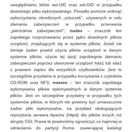
uwzględnianiu bitów set-UID oraz set-GID w przypadku
dowolnego pliku wykonywalnego. Ponadto pomoże uniknąć
wykorzystaniu określonych „sztuczek”, używanych w celu
złamania zabezpieczeń w przypadku przerwania
„pierścienia zabezpieczeń”;
nodev
– znacznik ten
zapobiega rozpoznawaniu przez jądro dowolnych plików
urządzeń, znajdujących się w systemie plików. Jeżeli nie
istnieje żaden powód użycia plików urządzeń w danym
systemie plików, użycie tej opcji zapobiegnie złamaniu
zabezpieczeń poprzez utworzenie urządzeń hda1 lub sda1
z prawami zapisu dla wszystkich użytkowników. Jest to
szczególnie przydatne w przypadku korzystania z czytników
CD-ROM oraz NFS;
noexec
– ten znacznik zapobiega
wykonywaniu plików wykonywalnych w danym systemie
plików. Jest on szczególnie przydatny w przypadku tych
systemów plików, w których nie powinny być umieszczone
żadne pliki wykonywalne, na przykład obsługujących
repozytoria serwera Apache (httpd) dla plików innych niż
skrypty CGI; Prawa te powinniśmy ograniczyć co najmniej w
odniesieniu do partycji /home. zawierającej katalogi