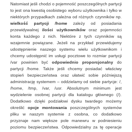
Natomiast jeśli chodzi o pojemność poszczególnych partycji
to jest ona kwestią osobistego wyboru użytkownika i tylko w
niektórych przypadkach zależna od różnych czynników np.
wielkość partycji /home
zależy od posiadania
przewidywalnej
ilości użytkowników
oraz pojemności
konta każdego z nich. Niektóre z tych czynników są
wzajemnie powiązane. Jeżeli na przykład przewidujemy
udostępnienie naszego systemu wielu użytkownikom i
chcemy udostępnić im usługi pocztowe to rozmiar partycji
/var powinien być
odpowiednio proporcjonalny
do
partycji /home. Także jeśli chcemy posiadać właściwy
stopień bezpieczeństwa oraz ułatwić sobie późniejszą
administrację systemem – oddzielamy od siebie partycje: /,
/home, /tmp, /var, /usr. Absolutnym minimum jest
wydzielenie osobnej partycji dla katalogu głównego (/).
Dodatkowo dzięki podziałowi dysku twardego możemy
określić
opcje montowania
poszczególnych systemów
pliku w naszym systemie z osobna, co dodatkowo
przyznaje nam większe pole manewru w podniesieniu
poziomu bezpieczeństwa. Odpowiedzialny za tę operacje