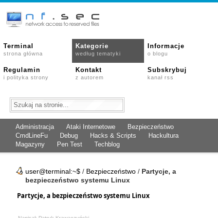
Terminal
Kategorie
Informacje
strona główna
według tematyki
o blogu
Regulamin
Kontakt
Subskrybuj
i polityka strony
z autorem
kanał rss
Administracja
Ataki Internetowe
Bezpieczeństwo
CmdLineFu
Debug
Hacks & Scripts
Hackultura
Magazyny
Pen Test
Techblog
user@terminal:~$
/
Bezpieczeństwo
/
Partycje, a
bezpieczeństwo systemu Linux
Partycje, a bezpieczeństwo systemu Linux